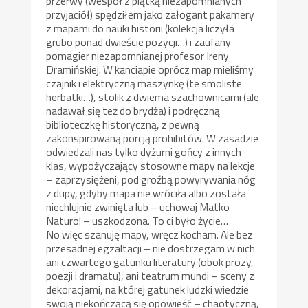
przerwy (wespół z piątką niezapomnianych
przyjaciół) spędziłem jako załogant pakamery
z mapami do nauki historii (kolekcja liczyła
grubo ponad dwieście pozycji…) i zaufany
pomagier niezapomnianej profesor Ireny
Dramińskiej. W kanciapie oprócz map mieliśmy
czajnik i elektryczną maszynkę (te smoliste
herbatki…), stolik z dwiema szachownicami (ale
nadawał się też do brydża) i podręczną
biblioteczkę historyczną, z pewną
zakonspirowaną porcją prohibitów. W zasadzie
odwiedzali nas tylko dyżurni gońcy z innych
klas, wypożyczający stosowne mapy na lekcje
– zaprzysiężeni, pod groźbą powyrywania nóg
z dupy, gdyby mapa nie wróciła albo została
niechlujnie zwinięta lub – uchowaj Matko
Naturo! – uszkodzona. To ci było życie…
No więc szanuję mapy, wręcz kocham. Ale bez
przesadnej egzaltacji – nie dostrzegam w nich
ani czwartego gatunku literatury (obok prozy,
poezji i dramatu), ani teatrum mundi – sceny z
dekoracjami, na której gatunek ludzki wiedzie
swoją niekończącą się opowieść – chaotyczną,