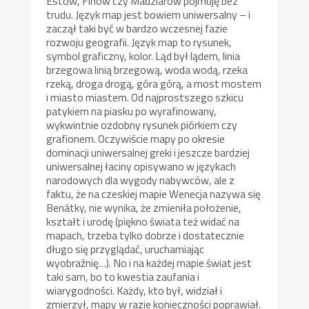
Estów, Finów czy Madziarów pojmuję bez
trudu. Język map jest bowiem uniwersalny – i
zaczął taki być w bardzo wczesnej fazie
rozwoju geografii. Język map to rysunek,
symbol graficzny, kolor. Ląd był lądem, linia
brzegowa linią brzegową, woda wodą, rzeka
rzeką, droga drogą, góra górą, a most mostem
i miasto miastem. Od najprostszego szkicu
patykiem na piasku po wyrafinowany,
wykwintnie ozdobny rysunek piórkiem czy
grafionem. Oczywiście mapy po okresie
dominacji uniwersalnej greki i jeszcze bardziej
uniwersalnej łaciny opisywano w językach
narodowych dla wygody nabywców, ale z
faktu, że na czeskiej mapie Wenecja nazywa się
Benátky, nie wynika, że zmieniła położenie,
kształt i urodę (piękno świata też widać na
mapach, trzeba tylko dobrze i dostatecznie
długo się przyglądać, uruchamiając
wyobraźnię…). No i na każdej mapie świat jest
taki sam, bo to kwestia zaufania i
wiarygodności. Każdy, kto był, widział i
zmierzył, mapy w razie konieczności poprawiał.