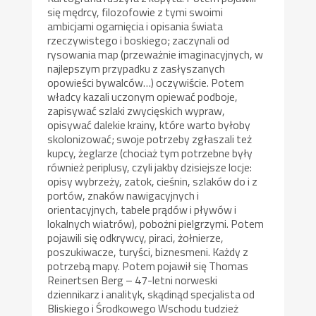
się mędrcy, filozofowie z tymi swoimi
ambicjami ogarnięcia i opisania świata
rzeczywistego i boskiego; zaczynali od
rysowania map (przeważnie imaginacyjnych, w
najlepszym przypadku z zasłyszanych
opowieści bywalców…) oczywiście. Potem
władcy kazali uczonym opiewać podboje,
zapisywać szlaki zwycięskich wypraw,
opisywać dalekie krainy, które warto byłoby
skolonizować; swoje potrzeby zgłaszali też
kupcy, żeglarze (chociaż tym potrzebne były
również periplusy, czyli jakby dzisiejsze locje:
opisy wybrzeży, zatok, cieśnin, szlaków do i z
portów, znaków nawigacyjnych i
orientacyjnych, tabele prądów i pływów i
lokalnych wiatrów), pobożni pielgrzymi. Potem
pojawili się odkrywcy, piraci, żołnierze,
poszukiwacze, turyści, biznesmeni. Każdy z
potrzebą mapy. Potem pojawił się Thomas
Reinertsen Berg – 47-letni norweski
dziennikarz i analityk, skądinąd specjalista od
Bliskiego i Środkowego Wschodu tudzież