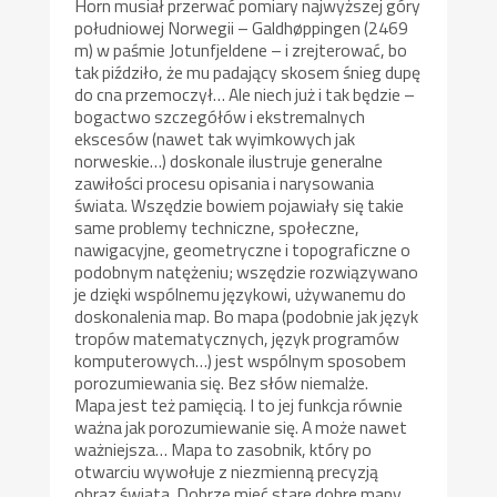
Horn musiał przerwać pomiary najwyższej góry
południowej Norwegii – Galdhøppingen (2469
m) w paśmie Jotunfjeldene – i zrejterować, bo
tak piździło, że mu padający skosem śnieg dupę
do cna przemoczył… Ale niech już i tak będzie –
bogactwo szczegółów i ekstremalnych
ekscesów (nawet tak wyimkowych jak
norweskie…) doskonale ilustruje generalne
zawiłości procesu opisania i narysowania
świata. Wszędzie bowiem pojawiały się takie
same problemy techniczne, społeczne,
nawigacyjne, geometryczne i topograficzne o
podobnym natężeniu; wszędzie rozwiązywano
je dzięki wspólnemu językowi, używanemu do
doskonalenia map. Bo mapa (podobnie jak język
tropów matematycznych, język programów
komputerowych…) jest wspólnym sposobem
porozumiewania się. Bez słów niemalże.
Mapa jest też pamięcią. I to jej funkcja równie
ważna jak porozumiewanie się. A może nawet
ważniejsza… Mapa to zasobnik, który po
otwarciu wywołuje z niezmienną precyzją
obraz świata. Dobrze mieć stare dobre mapy