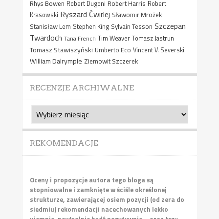
Rhys Bowen
Robert Harris
Robert Dugoni
Robert
Ryszard Ćwirlej
Sławomir Mrożek
Krasowski
Szczepan
Stanisław Lem
Sylvain Tesson
Stephen King
Twardoch
Tana French
Tim Weaver
Tomasz Jastrun
Tomasz Stawiszyński
Umberto Eco
Vincent V. Severski
William Dalrymple
Ziemowit Szczerek
RECENZJE ARCHIWALNE
Recenzje
archiwalne
REKOMENDACJE
Oceny i propozycje autora tego bloga są
stopniowalne i zamknięte w ściśle określonej
strukturze, zawierającej osiem pozycji (od zera do
siedmiu) rekomendacji nacechowanych lekko
ujemnie, neutralnie bądź pozytywnie – oraz trzy