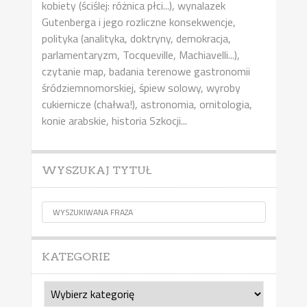
kobiety (ściślej: różnica płci...), wynalazek
Gutenberga i jego rozliczne konsekwencje,
polityka (analityka, doktryny, demokracja,
parlamentaryzm, Tocqueville, Machiavelli...),
czytanie map, badania terenowe gastronomii
śródziemnomorskiej, śpiew solowy, wyroby
cukiernicze (chałwa!), astronomia, ornitologia,
konie arabskie, historia Szkocji...
WYSZUKAJ TYTUŁ
KATEGORIE
Kategorie