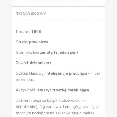
TOMASZ SAS
Rocznik:
1948
Studia:
prawnicze
Stan cywilny:
żonaty (+ jeden syn)
Zawód:
dziennikarz
Status klasowy:
inteligencja pracująca
(?); tak
mniemam...
Aktywność:
emeryt troszkę dorabiający
Zainteresowania: książki (także w sensie
bibliofilskim), fajczarstwo, Lem, góry, whisky (z
mocnym naciskiem na szkockie single malts),