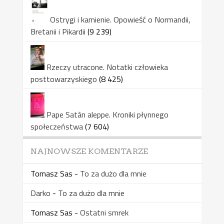
Ostrygi i kamienie. Opowieść o Normandii,
Bretanii i Pikardii
(9 239)
Rzeczy utracone. Notatki człowieka
posttowarzyskiego
(8 425)
Pape Satàn aleppe. Kroniki płynnego
społeczeństwa
(7 604)
NAJNOWSZE KOMENTARZE
Tomasz Sas
-
To za dużo dla mnie
Darko
-
To za dużo dla mnie
Tomasz Sas
-
Ostatni smrek