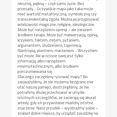
okrutną, piękną – czyli samo życie. Bez
przesady… Oczywiście mapa jako taka może
mieć wartość metaforyczną, symboliczną czy
transcendentalną zgoła. Można jej przypisywać
właściwości magiczne, religijne, ideologiczne.
Może być narzędziem opresji – ale zarazem
środkiem terapii. Może być malwersacją, opinią,
krzykiem, faktem, mitem, pytaniem,
argumentem, złudzeniem, tajemnicą,
filantropią, plastrem, marzeniem… Wszystkim
być może. Ale w istocie swej jest tylko
informacją: albo narzędziem
mnemotechnicznym, albo środkiem
porozumiewania się.
Dlaczego zaczęliśmy rysować mapy? Bo
zauważyliśmy, że nie możemy bezgranicznie
ufać naszej pamięci, dostrzegliśmy, że nie
potrafimy dłużej przechować w umyśle
istotnych szczegółów, że zacierają się akurat
wtedy, gdy ich przywołanie miałoby istotne
znaczenie. Nasz przodek – wyobraźmy sobie –
znalazł dobre miejsce, by urządzić zasadzkę na