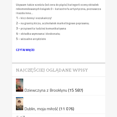
Używam także sześciu (od zera do pięciu) kategorii oceny okładek
rekomendowanych książek:
0 – katastrofa artystyczna, poznawcza
i każda inna...
1
– kicz denny i oszukańczy!
2
– na granicy kiczu, aczkolwiek marketingowo poprawna;
3
– przyzwoita tudzież komunikatywna
4
– okładka wymowna i doskonała;
5
– wizualne arcydzieło
CZYTAJ WIĘCEJ
NAJCZĘŚCIEJ OGLĄDANE WPISY
Dziewczyna z Brooklynu
(15 587)
Dublin, moja miłość
(11 076)