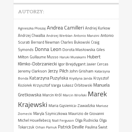
AUTORZY:
Andrea Camilleri
Agnieszka Płoszaj
Andriej Kurkow
Antonio
Andrzej Chwalba
Andrzej Werblan
Antonio Manzini
Scurati
Bernard Newman
Charles Bukowski
Craig
Donna Leon
Dorota Masłowska
Giles
Symonds
Hubert
Milton
Guillaume Musso
Haruki Murakami
Klimko-Dobrzaniecki
Igor Brejdygant
Javier Cercas
Jerzy Pilch
Jeremy Clarkson
John Grisham
Katarzyna
Katarzyna Puzyńska
Bonda
Krystyna Janda
Krzysztof
Manuela
Krzysztof Varga
Koziołek
Łukasz Orbitowski
Marek
Gretkowska
Marcin Król
Marcin Wroński
Krajewski
Maria Gąsienica-Zawadzka
Mariusz
Maurizio de Giovanni
Ziomecki
Maryla Szymiczkowa
Michel Houellebecq
Niall Ferguson
Olga Rudnicka
Olga
Patrick Deville
Paulina Świst
Tokarczuk
Orhan Pamuk