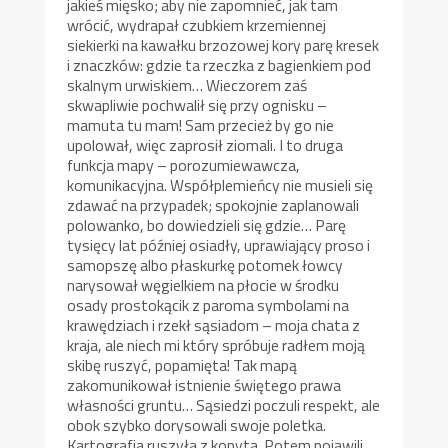
jakieś mięsko; aby nie zapomnieć, jak tam
wrócić, wydrapał czubkiem krzemiennej
siekierki na kawałku brzozowej kory parę kresek
i znaczków: gdzie ta rzeczka z bagienkiem pod
skalnym urwiskiem… Wieczorem zaś
skwapliwie pochwalił się przy ognisku –
mamuta tu mam! Sam przecież by go nie
upolował, więc zaprosił ziomali. I to druga
funkcja mapy – porozumiewawcza,
komunikacyjna. Współplemieńcy nie musieli się
zdawać na przypadek; spokojnie zaplanowali
polowanko, bo dowiedzieli się gdzie… Parę
tysięcy lat później osiadły, uprawiający proso i
samopszę albo płaskurkę potomek łowcy
narysował węgielkiem na płocie w środku
osady prostokącik z paroma symbolami na
krawędziach i rzekł sąsiadom – moja chata z
kraja, ale niech mi który spróbuje radłem moją
skibę ruszyć, popamięta! Tak mapą
zakomunikował istnienie świętego prawa
własności gruntu… Sąsiedzi poczuli respekt, ale
obok szybko dorysowali swoje poletka.
Kartografia ruszyła z kopyta. Potem pojawili