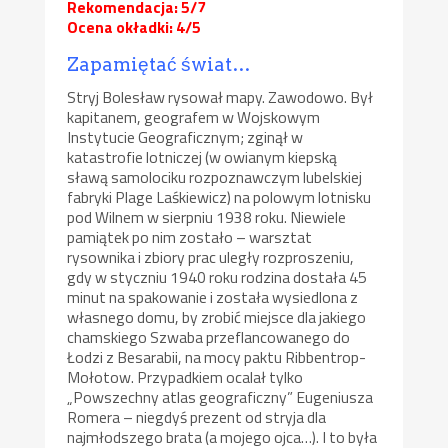
Rekomendacja: 5/7
Ocena okładki: 4/5
Zapamiętać świat…
Stryj Bolesław rysował mapy. Zawodowo. Był
kapitanem, geografem w Wojskowym
Instytucie Geograficznym; zginął w
katastrofie lotniczej (w owianym kiepską
sławą samolociku rozpoznawczym lubelskiej
fabryki Plage Laśkiewicz) na polowym lotnisku
pod Wilnem w sierpniu 1938 roku. Niewiele
pamiątek po nim zostało – warsztat
rysownika i zbiory prac uległy rozproszeniu,
gdy w styczniu 1940 roku rodzina dostała 45
minut na spakowanie i została wysiedlona z
własnego domu, by zrobić miejsce dla jakiego
chamskiego Szwaba przeflancowanego do
Łodzi z Besarabii, na mocy paktu Ribbentrop-
Mołotow. Przypadkiem ocalał tylko
„Powszechny atlas geograficzny” Eugeniusza
Romera – niegdyś prezent od stryja dla
najmłodszego brata (a mojego ojca…). I to była