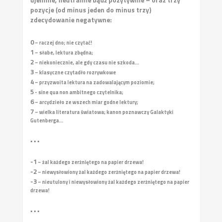
pozycje (od minus jeden do minus trzy)
zdecydowanie negatywne:
0
– raczej dno; nie czytać!
1
– słabe, lektura zbędna;
2
– niekoniecznie, ale gdy czasu nie szkoda...
3
– klasyczne czytadło rozrywkowe
4
– przyzwoita lektura na zadowalającym poziomie;
5
- sine qua non ambitnego czytelnika;
6
– arcydzieło ze wszech miar godne lektury;
7
– wielka literatura światowa; kanon poznawczy Galaktyki
Gutenberga...
• • •
-1
– żal każdego zerżniętego na papier drzewa!
-2
– niewysłowiony żal każdego zerżniętego na papier drzewa!
-3
– nieutulony i niewysłowiony żal każdego zerżniętego na papier
drzewa!
• • •