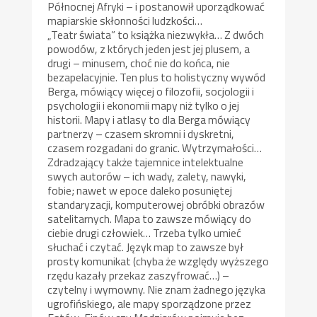
Północnej Afryki – i postanowił uporządkować
mapiarskie skłonności ludzkości…
„Teatr świata” to książka niezwykła… Z dwóch
powodów, z których jeden jest jej plusem, a
drugi – minusem, choć nie do końca, nie
bezapelacyjnie. Ten plus to holistyczny wywód
Berga, mówiący więcej o filozofii, socjologii i
psychologii i ekonomii mapy niż tylko o jej
historii. Mapy i atlasy to dla Berga mówiący
partnerzy – czasem skromni i dyskretni,
czasem rozgadani do granic. Wytrzymałości…
Zdradzający także tajemnice intelektualne
swych autorów – ich wady, zalety, nawyki,
fobie; nawet w epoce daleko posuniętej
standaryzacji, komputerowej obróbki obrazów
satelitarnych. Mapa to zawsze mówiący do
ciebie drugi człowiek… Trzeba tylko umieć
słuchać i czytać. Język map to zawsze był
prosty komunikat (chyba że względy wyższego
rzędu kazały przekaz zaszyfrować…) –
czytelny i wymowny. Nie znam żadnego języka
ugrofińskiego, ale mapy sporządzone przez