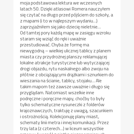
moja podstawowa lektura we wczesnych
latach 50. Dzięki atlasowi Romera nauczyłem
się czytać na długo przed pójściem do szkoły, a
z mapami (i to w najlepszym wydaniu…)
zaprzyjaźniłem się jako dziecię nieletnie…
Od tamtej pory każdą mapę w zasięgu wzroku
staram się wziąć do ręki i uważnie
przestudiować. Chyba że formę ma
niewygodną – wielkiej ulicznej tablicy z planem
miasta czy przydrożnej planszy reklamującej
lokalne atrakcje turystyczne lub wytyczającej
drogi objazdu, rytu naskalnego albo zwoju na
płótnie z obciążającymi drążkami i sznurkiem do
wieszania na ścianie, tablicy, stojaku… Ale
takim mapom też zawsze uważnie i długo się
przyglądam. Natomiast wszelkie inne
podręczne i poręczne mapy, choćby to były
tylko schematyczne rysuneczki z folderów
krajoznawczych, traktuję z uwagą, szacunkiem
i ostrożnością. Kolekcjonuję plany miast,
schematy linii metra i innej komunikacji. Przez
trzy lata (z czterech…) w liceum wszystkie