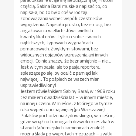
paradoksalnie staje się nieodłączną tej Historii
częścią. Sabina Baral musiała napisać to, co
napisała, bo to było coś w rodzaju
zobowiązania wobec współuczestników
wypędzenia. Napisała prosto, bez emocji, bez
angażowania wielkich słów i wielkich
kwantyfikatorów. Tylko o sobie i swoich
najbliższych, typowych wygnańcach
pomarcowych. Zwykłymi słowami, bez
widocznych objawów wzruszenia ani innych
emocji, Co nie znaczy, że beznamiętnie – nie…
Jest w tym pasja, ale to pasja reportera,
spieszącego się, by ocalić z pamięci jak
najwięcej… To pośpiech ze wszech miar
usprawiedliwiony!
Jestem rówieśnikiem Sabiny Baral; w 1968 roku
też miałem dwadzieścia lat – w innym mieście,
na innej uczelni. W mieście, z którego w tymże
roku wypędzono najwięcej (po Warszawie)
Polaków pochodzenia żydowskiego, w mieście,
gdzie wciąż na framugach drzwi do mieszkań w
starych śródmiejskich kamienicach znaleźć
można ślady po wyprutych mezuzach – zwitki