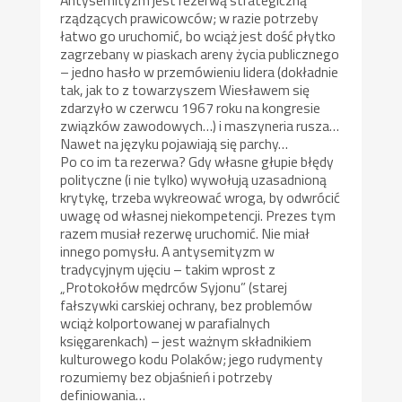
Antysemityzm jest rezerwą strategiczną
rządzących prawicowców; w razie potrzeby
łatwo go uruchomić, bo wciąż jest dość płytko
zagrzebany w piaskach areny życia publicznego
– jedno hasło w przemówieniu lidera (dokładnie
tak, jak to z towarzyszem Wiesławem się
zdarzyło w czerwcu 1967 roku na kongresie
związków zawodowych…) i maszyneria rusza…
Nawet na języku pojawiają się parchy…
Po co im ta rezerwa? Gdy własne głupie błędy
polityczne (i nie tylko) wywołują uzasadnioną
krytykę, trzeba wykreować wroga, by odwrócić
uwagę od własnej niekompetencji. Prezes tym
razem musiał rezerwę uruchomić. Nie miał
innego pomysłu. A antysemityzm w
tradycyjnym ujęciu – takim wprost z
„Protokołów mędrców Syjonu” (starej
fałszywki carskiej ochrany, bez problemów
wciąż kolportowanej w parafialnych
księgarenkach) – jest ważnym składnikiem
kulturowego kodu Polaków; jego rudymenty
rozumiemy bez objaśnień i potrzeby
definiowania…