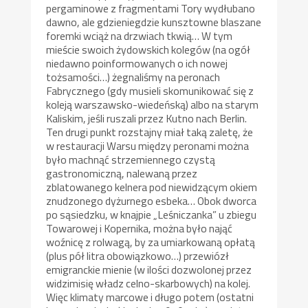
pergaminowe z fragmentami Tory wydłubano
dawno, ale gdzieniegdzie kunsztowne blaszane
foremki wciąż na drzwiach tkwią… W tym
mieście swoich żydowskich kolegów (na ogół
niedawno poinformowanych o ich nowej
tożsamości…) żegnaliśmy na peronach
Fabrycznego (gdy musieli skomunikować się z
koleją warszawsko-wiedeńską) albo na starym
Kaliskim, jeśli ruszali przez Kutno nach Berlin.
Ten drugi punkt rozstajny miał taką zaletę, że
w restauracji Warsu między peronami można
było machnąć strzemiennego czystą
gastronomiczną, nalewaną przez
zblatowanego kelnera pod niewidzącym okiem
znudzonego dyżurnego esbeka… Obok dworca
po sąsiedzku, w knajpie „Leśniczanka” u zbiegu
Towarowej i Kopernika, można było nająć
woźnicę z rolwagą, by za umiarkowaną opłatą
(plus pół litra obowiązkowo…) przewiózł
emigranckie mienie (w ilości dozwolonej przez
widzimisię władz celno-skarbowych) na kolej.
Więc klimaty marcowe i długo potem (ostatni