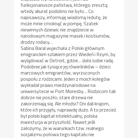
funkcjonariusze państwa, którego zresztą
wtedy akurat podobno nie było… Co
napisawszy, informuję wiadomą redutę, że
może mnie cmoknąć w pompę. Szatek
niewinnych dziewic nie znajdziecie w
narodowym magazynie masek i kostiumów,
drodzy rodacy…
Sabina Baral wyjechała z Polski głównym
emigranckim szlakiem przez Wiedeń i Rzym, by
wylądować w Detroit, gdzie… dała sobie radę.
Podobnie jak tysiące jej rówieśników – dzieci
marcowych emigrantów, wyrzuconych
pospołu z rodzicami. Jeden z moich kolegów
wykładał prawo miedzynarodowe na
uniwersytecie w Port Moresby… Rodzicom tak
dobrze nie poszło; stare drzewa nie
zakorzeniają się. Ale młodsi? Oni dali krajom,
które ich przyjęły, naprawdę dużo. A to przecież
był polski kapitał intelektualny, polska
inwestycja w przyszłość. Nawet jeśli
założymy, że w warunkach tzw. realnego
socjalizmu połowa tego kapitału nie