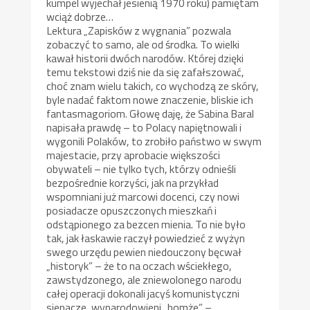
kumpel wyjechał jesienią 1970 roku) pamiętam
wciąż dobrze…
Lektura „Zapisków z wygnania” pozwala
zobaczyć to samo, ale od środka. To wielki
kawał historii dwóch narodów. Której dzięki
temu tekstowi dziś nie da się zafałszować,
choć znam wielu takich, co wychodzą ze skóry,
byle nadać faktom nowe znaczenie, bliskie ich
fantasmagoriom. Głowę daję, że Sabina Baral
napisała prawdę – to Polacy napiętnowali i
wygonili Polaków, to zrobiło państwo w swym
majestacie, przy aprobacie większości
obywateli – nie tylko tych, którzy odnieśli
bezpośrednie korzyści, jak na przykład
wspomniani już marcowi docenci, czy nowi
posiadacze opuszczonych mieszkań i
odstąpionego za bezcen mienia. To nie było
tak, jak łaskawie raczył powiedzieć z wyżyn
swego urzędu pewien niedouczony bęcwał
„historyk” – że to na oczach wściekłego,
zawstydzonego, ale zniewolonego narodu
całej operacji dokonali jacyś komunistyczni
siepacze, wynarodowieni „bomże” –