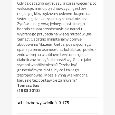
Gdy ta ostatnia
alija
ruszy, a coraz więcej na to
wskazuje, mimo pojednawczych gestów
rządzącej kliki, będziemy jedynym krajem na
świecie, gdzie antysemityzm kwitnie bez
Żydów, a na głowę jednego (ostatniego i
honoris causa) przedstawiciela narodu
wybranego przypada najwięcej muzeów „na
temat”. Ostatnio ministerialny pomysł
zbudowania Muzeum Getta, poświęconego
upamiętnieniu ośmiuset lat kohabitacji polsko-
żydowskiej na wspólnym terytorium jest
diaboliczny, kretyński i obraźliwy. Getto jako
symbol współistnienia? Trzeba być
gruboskórnym idiotą, by coś takiego
zaproponować. Może słynną wielkanocną
karuzelę też postawicie za murem?
Tomasz Sas
(19 03 2018)
Liczba wyświetleń:
3 175