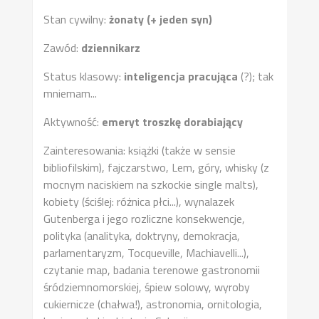
Stan cywilny:
żonaty (+ jeden syn)
Zawód:
dziennikarz
Status klasowy:
inteligencja pracująca
(?); tak
mniemam...
Aktywność:
emeryt troszkę dorabiający
Zainteresowania: książki (także w sensie
bibliofilskim), fajczarstwo, Lem, góry, whisky (z
mocnym naciskiem na szkockie single malts),
kobiety (ściślej: różnica płci...), wynalazek
Gutenberga i jego rozliczne konsekwencje,
polityka (analityka, doktryny, demokracja,
parlamentaryzm, Tocqueville, Machiavelli...),
czytanie map, badania terenowe gastronomii
śródziemnomorskiej, śpiew solowy, wyroby
cukiernicze (chałwa!), astronomia, ornitologia,