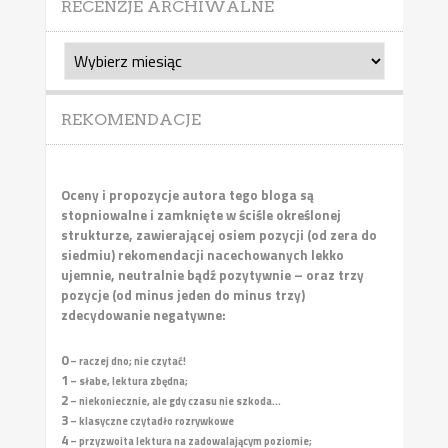
RECENZJE ARCHIWALNE
Recenzje
archiwalne
REKOMENDACJE
Oceny i propozycje autora tego bloga są
stopniowalne i zamknięte w ściśle określonej
strukturze, zawierającej osiem pozycji (od zera do
siedmiu) rekomendacji nacechowanych lekko
ujemnie, neutralnie bądź pozytywnie – oraz trzy
pozycje (od minus jeden do minus trzy)
zdecydowanie negatywne:
0
– raczej dno; nie czytać!
1
– słabe, lektura zbędna;
2
– niekoniecznie, ale gdy czasu nie szkoda...
3
– klasyczne czytadło rozrywkowe
4
– przyzwoita lektura na zadowalającym poziomie;