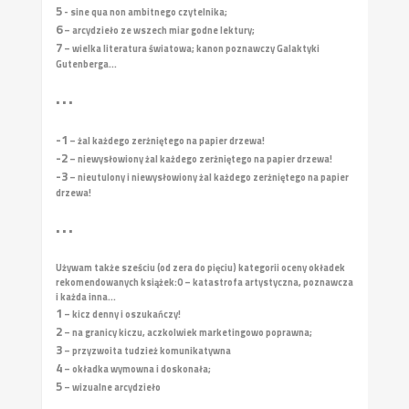
5
- sine qua non ambitnego czytelnika;
6
– arcydzieło ze wszech miar godne lektury;
7
– wielka literatura światowa; kanon poznawczy Galaktyki
Gutenberga...
• • •
-1
– żal każdego zerżniętego na papier drzewa!
-2
– niewysłowiony żal każdego zerżniętego na papier drzewa!
-3
– nieutulony i niewysłowiony żal każdego zerżniętego na papier
drzewa!
• • •
Używam także sześciu (od zera do pięciu) kategorii oceny okładek
rekomendowanych książek:
0 – katastrofa artystyczna, poznawcza
i każda inna...
1
– kicz denny i oszukańczy!
2
– na granicy kiczu, aczkolwiek marketingowo poprawna;
3
– przyzwoita tudzież komunikatywna
4
– okładka wymowna i doskonała;
5
– wizualne arcydzieło