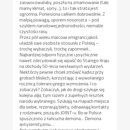
zaowocowałaby, poszła na zmarnowanie (taki
mamy klimat, sorry…), to i tak strata jest
ogromna. Poniesiona całkiem dobrowolnie. Z
małpią powagą, uporem nosorożca – pod
szyldem narodowej jednorodności, niemalże
czystości rasy.
Przez pół wieku marcowi emigranci jakoś
uładzili swe osobiste stosunki z Polską –
trochę wybaczyli, trochę zapomnieli…
Najbardziej odporni fizyczne i psychicznie
nawet zdecydowali się wpaść do Starego Kraju
na obchody 50-lecia niesławnych wydarzeń.
Niektórzy pewnie chcieli zmówić kadisz przy
grobach bliskich, korzystając z wywołanego
rocznicą tolerancyjnego wzmożenia. I co
zobaczyli? Zobaczyli, jak do drogi szykuje się
kolejna
alija
, tym razem z zupełnych resztek
narodu wybranego. Szukają na mapach miejsca
dla siebie, rezerwują bilety, odnawiają kontakty
z rodzinami, piszą do JOINT-u. Bo w Polsce
spuszczono z łańcucha demona… Demona
antysemityzmu…