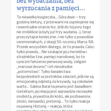
bez wybaczania, bez
wyrzucania z pamięci…
To niewielka książeczka… Góra dwie – trzy
godziny lektury, z przerwami na uspokojenie się
i ewentualne otarcie łez. Jeśli do tej pory tego
nie zrobiliście (a były już trzy wydania…), teraz
przeczytajcie koniecznie. I nie tylko z powodów
ceremonialnych, z okazji 50. rocznicy Marca ’68.
Przede wszystkim dlatego, że to prawda. Cała i
tylko prawda… Nie szukajcie jej u heroldów i
strażników tzw. pamięci narodowej, bo to
cyniczni fałszerze pierwszej wody, załgani
„marcowi docenci” i ich nieodrodne
„potomstwo”. Tylko świadectwa
bezpośrednich uczestników zdarzeń, jeśli nie są
emocjonalną odpłatą za krzywdy, są cokolwiek
warte… Sabina Baral na pewno jest świadkiem
rzetelnym; jej relacja jest wprawdzie niezwykle
osobista, prywatna do kości, ale pozbawiona
złości, nienawiści, pretensji… To tylko reakcja
na pewną Historię – reakcja, która