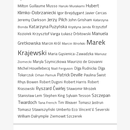
Hubert
Milton
Guillaume Musso
Haruki Murakami
Klimko-Dobrzaniecki
Igor Brejdygant
Javier Cercas
Jerzy Pilch
Jeremy Clarkson
John Grisham
Katarzyna
Katarzyna Puzyńska
Bonda
Krystyna Janda
Krzysztof
Manuela
Krzysztof Varga
Koziołek
Łukasz Orbitowski
Marek
Gretkowska
Marcin Król
Marcin Wroński
Krajewski
Maria Gąsienica-Zawadzka
Mariusz
Maurizio de Giovanni
Ziomecki
Maryla Szymiczkowa
Michel Houellebecq
Niall Ferguson
Olga Rudnicka
Olga
Patrick Deville
Paulina Świst
Tokarczuk
Orhan Pamuk
Rhys Bowen
Robert Harris
Robert Dugoni
Robert
Ryszard Ćwirlej
Sławomir Mrożek
Krasowski
Szczepan
Stanisław Lem
Sylvain Tesson
Stephen King
Twardoch
Tana French
Tim Weaver
Tomasz Jastrun
Tomasz Stawiszyński
Umberto Eco
Vincent V. Severski
William Dalrymple
Ziemowit Szczerek