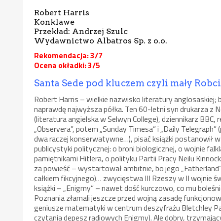
Robert Harris
Konklawe
Przekład: Andrzej Szulc
Wydawnictwo Albatros Sp. z o.o.
Rekomendacja: 3/7
Ocena okładki: 3/5
Santa Sede pod kluczem czyli mały Robc
Robert Harris – wielkie nazwisko literatury anglosaskiej; b
naprawdę najwyższa półka. Ten 60-letni syn drukarza z
(literatura angielska w Selwyn College), dziennikarz BBC,
„Observera”, potem „Sunday Timesa” i „Daily Telegraph” (
dwa raczej konserwatywne…), pisać książki postanowił w
publicystyki politycznej: o broni biologicznej, o wojnie fal
pamiętnikami Hitlera, o polityku Partii Pracy Neilu Kinno
za powieść – wystartował ambitnie, bo jego „Fatherland”
całkiem fikcyjnego)… zwycięstwa III Rzeszy w II wojnie św
książki – „Enigmy” – nawet dość kurczowo, co mu boleśni
Poznania złamali jeszcze przed wojną zasadę funkcjonowa
geniusze matematyki w centrum deszyfrażu Bletchley Pa
czytania depesz radiowych Enigmy). Ale dobry, trzymając