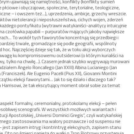
m ujawniają się namiętności, konflikty (konflikty sumień
e płciowe i obyczajowe, społeczne, terytorialne, teologiczne,
zne – i owszem też…), uprzedzenia, ambicje, grzechy wreszcie.
któw nietolerancji i nieposłuszeństwa, cichych wojen, zderzeń
każdego pontyfikatu (wytrawni watykaniści-analitycy intuicyjnie
lna czołówka papabili – purpuratów mających jakoby największe
ach… To wokół tych faworytów koncentrują się przedbiegi i
 bardziej trwałe, gromadzące się podle geografii, wspólnoty
 hoc. Najczęściej dzieje się tak, że w toku akcji wyborczych
ą uwagę ku kompromisowemu outsiderowi (o którym kurialiści na
ciowy, tylko na chwilę…). Czasem jednak szybko wygrywają murowani
działem Angelo Roncallego (Jan XXIII) Albina Lucianiego (Jan
(Franciszek). Ale Eugenio Pacelli (Pius XII), Giovanni Montini
czątku elekcji faworytami… Jak to się działo i dlaczego tak?
m Harrisowi, że tak ekscytujący moment obrał sobie za temat
aspekt formalny, ceremonialny, protokolarny elekcji – pełen
obliwej scenografii. W wszystkich możliwych wariantach i
i Apostolskiej „Universi Dominici Gregis”, czyli watykańskiej
tycznego zastosowania ma walory poznawcze i od suspensu nie
jest zapisem intryg i kontrintryg elekcyjnych, zapisem stanu
. Oto po śmierci papieża do walki o Tron Piotrowy przystępują