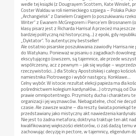
wedle tej książki (z Dougrayem Scottem, Kate Winslet, 
Coster Waldau w roli niemieckiego szpiega – Polaka Puko
„Archangielsk” z Danielem Craigiem (o poszukiwaniu rzek
Writer” z Ewanem McGregorem i Pierce’em Brosnanem (osn
klasy pisarz jest z Richarda Harrisa! A przecież ma jeszc
bardziej polityczną niż historyczną…) z epoki, gdy republ
„Dyktator”. To autentyczny bestseller!
Ale ostatnio pisarskie poszukiwania zawiodły Harrisa ni
do Watykanu. Ponieważ w pisaniu o zagadkach dowolnego 
ekscytującego (owszem, są tajemnice, ale przede wszyst
współczesny, acz z pewnym – jak się wydaje – wyprzed
rzeczywistości…) dla Stolicy Apostolskiej i całego kościoł
namiestnika Piotrowego i wybór następcy. Konklawe…
Celny wybór. W istocie: rezultat elekcji papieża ma dla 
pośrednictwem kolegium kardynałów…) otrzymują od Du
prawie omnipotentnego. Przymioty ducha i charakteru teg
organizacji i jej wyznawców. Niebagatelne, choć nie decy
czasie. Ale zawsze ważne – dla reszty świata poniekąd t
przedstawiany jako mistyczny akt nawiedzenia kardynalsk
Nie jest to żadna metafora; doktryna traktuje ten akt n
kwalifikowanej większości elektorów, ci zaś dadzą temu 
zachowując decyzję in pectore, w tajemnicy, eligendum dop