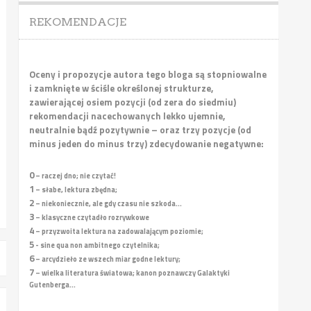
REKOMENDACJE
Oceny i propozycje autora tego bloga są stopniowalne
i zamknięte w ściśle określonej strukturze,
zawierającej osiem pozycji (od zera do siedmiu)
rekomendacji nacechowanych lekko ujemnie,
neutralnie bądź pozytywnie – oraz trzy pozycje (od
minus jeden do minus trzy) zdecydowanie negatywne:
0
– raczej dno; nie czytać!
1
– słabe, lektura zbędna;
2
– niekoniecznie, ale gdy czasu nie szkoda...
3
– klasyczne czytadło rozrywkowe
4
– przyzwoita lektura na zadowalającym poziomie;
5
- sine qua non ambitnego czytelnika;
6
– arcydzieło ze wszech miar godne lektury;
7
– wielka literatura światowa; kanon poznawczy Galaktyki
Gutenberga...