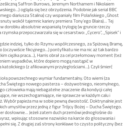
prześliczną Saffron Burrows, Jeremym Northamem i Nikolaiem
wskiego…) ogląda się bez obrzydzenia. Podobnie jak serial BBC
omego diariusza Stalina) czy wspaniały film Polańskiego „Ghost
uty wokół tajemnic kariery premiera Tony’ego Blaira)… Tej
ze w dorobku absolutnie wspaniałą trylogię (w gruncie rzeczy
ika rzymska przepoczwarzała się w cesarstwo: „Cycero”, „Spisek” i
e gdzie indziej, tylko do Rzymu współczesnego, za Spiżową Bramę,
(oczywiście fikcyjnego…) pontyfikatu nie ma nic aż tak bardzo
kim ciężka praca…), Harris obrał za cel przełomowy moment (też
zeniem wypadków, które dopiero mogą nastąpić w
a katolickiego (z afiliowanymi przyległościami…). Czyli śmierć
kościoła powszechnego wymiar fundamentalny. Oto wierni (za
cha Świętego nowego pasterza – dożywotniego, nieomylnego,
o człowieka mają niebagatelne znaczenie dla kondycji całej
dujące, nie wszechogarniające, nie sprawcze w każdym calu i
eż. Wybór papieża ma w sobie pewną dwoistość. Doktrynalnie jest
ich umysłów przez jedną z figur Trójcy Bożej – Ducha Świętego.
ader dosłownie… Jeżeli zatem duch przemówi jednogłośnie do
wyraz, wpisując stosowne nazwisko na karcie do głosowania i
ełni się. Z drugiej zaś strony konklawe to czysto polityczny (bez