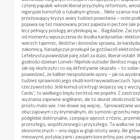
czterej papabili: włoski liberał przychylny reformom, wł
nigeryjski homofob o tubalnym głosie… Nikłe szanse ma t
przeżywający kryzys wiary tudzież powołania – onże podmi
pojawia się też mianowany przez papieża in pectore (ale p
lecz pełniący posługę arcybiskupią w… Bagdadzie. Zaczyna
od momentu wpuszczenia do środka kardynałów-elektorów
wierzch tajemnic, śledztw i donosów sprawia, że kandydac
zakonnicą. Kanadyjczyk przekupił (w gotówce!) elektorów
Lefebrysta powiedział parę zdań za dużo, liberał osłabł.
godności dziekan Lomeli i filipiński outsider Benìtez maj
Jak się skończyło i co się definitywnie okazało – to sobi
powiedzieć, że kaliber niespodzianki spory – jak na wyobra
tudzież sprawności jego służb kontrwywiadowczych. Spo
rzeczywistości. Jeśli komuś oś intrygi skojarzy się z wy
Cards”, to wielkiego błędu ten ktoś nie popełni. Z zastrz
wyznania zapewne anglikanin, ale to akurat okoliczność b
prostu mało wie. I nie dowie się więcej… Sprowadzanie wal
obyczajowym czy kryminalnym, do symonii i grzechu niep
podglebie doktrynalne, czerpiące wprost z różnic, przemil
przeszłego, współczesnego i przyszłego. Ta walka nie za
ekonomicznych – ona sięga w głąb istoty wiary. Ale głów
minowymi, potykaczami i zwojami koncertiny pas zmagań,