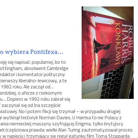
io wybiera Pontifexa…
oję się napisać: popularnej, bo to
 Nottingham, absolwent Cambridge
 redaktor i komentator polityczny
pierwszy liberalno-lewicowy, a te
 1982 roku. Ale zaczął od…
klandzkiej, o aferze z rzekomymi
cku… Dopiero w 1992 roku zabrał się
 zaczynał się od (na szczęście
iatowej. No i potem fikcji się trzymał – w przypadku drugiej
e wytknął historyk Norman Davies. U Harrisa to nie Polacy z
nia niemieckiej maszyny szyfrującej Enigma, tylko brytyjscy
rk (częściowa prawda: wielki Alan Turing zautomatyzował proces
y w napięciu i trzymający się reguł gatunku film Toma Stopparda