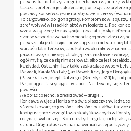
pierwiastka metafizycznego) mechanizm wyborczy, w który
takoż…), preferencje doktrynalne, poniekąd też preferencj
postawy konserwatywne i postępowe, interesy (ekonomic
To targowisko, poligon agitacji, kompromisów, sojuszy, a
stref wpływów i rzadkich aktów miłosierdzia, Pod koniec 
wyczuwają, kiedy to następuje…) kształtuje się nieforma
szanse w spodziewanych w nieodległej przyszłości wybor
pierwsze akcje elekcyjne, powstają stronnictwa mniej lub
wartości lub interesów, albo koła zwolenników zupełnie ad
papabili wzajemnie się poblokują i kardynałowie zwracaj
ogół myślą, że da się nim sterować, albo że jest przejś
kandydaci. Ostatnimi laty takie zaskakujące wybory były u
Paweł I), Karola Wojtyły (Jan Paweł II) czy Jorge Bergoglia 
(Paweł VI) czy Joseph Ratzinger (Benedykt XVI) byli od po
Pasjonujące, fascynujące pytania… Nie dziwimy się zate
powieści.
Ale obrać to jedno, a zrealizować – drugie…
Konklawe w ujęciu Harrisa ma dwie płaszczyzny. Jedna to 
sformalizowanych gestów, tekstów, rytuałów, tudzież os
konfiguracjach szczegółowo skodyfikowanych w Konstytucj
ordynacji wyborczej… Sam opis tych regulacji i ich prak
stroni… Druga płaszczyzna ma wymiar raczej polityczny – 
ducha ludzi targanych emocjami na najwyższym diapazonie