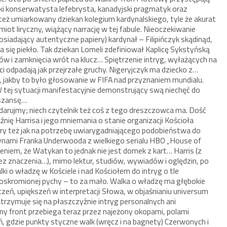
oski konserwatysta lefebrysta, kanadyjski pragmatyk oraz
eż umiarkowany dziekan kolegium kardynalskiego, tyle że akurat
ot liryczny, wiążący narrację w tej fabule. Nieoczekiwanie
osiadający autentyczne papiery) kardynał – Filipińczyk skądinąd,
 się piekło. Tak dziekan Lomeli zdefiniował Kaplicę Sykstyńską
 i zamknięcia wrót na klucz… Spiętrzenie intryg, wyłażących na
i odpadają jak przejrzałe gruchy. Nigeryjczyk ma dziecko z…
, jakby to było głosowanie w FIFA nad przyznaniem mundialu.
 W tej sytuacji manifestacyjnie demonstrujący swą niechęć do
ą szansę…
e darujmy; niech czytelnik też coś z tego dreszczowca ma. Dość
źnię Harrisa i jego mniemania o stanie organizacji Kościoła
ry też jak na potrzebę uwiarygadniającego podobieństwa do
czynami Franka Underwooda z wielkiego serialu HBO „House of
eżeniem, że Watykan to jednak nie jest domek z kart… Harris (z
ez znaczenia…), mimo lektur, studiów, wywiadów i oględzin, po
ki o władzę w Kościele i nad Kościołem do intryg o tle
oskromionej pychy – to za mało. Walka o władzę ma głębokie
czeń, upiększeń w interpretacji Słowa, w objaśnianiu universum
trzymuje się na płaszczyźnie intryg personalnych ani
ny front przebiega teraz przez najeżony okopami, polami
 gdzie punkty styczne walk (wręcz i na bagnety) Czerwonych i