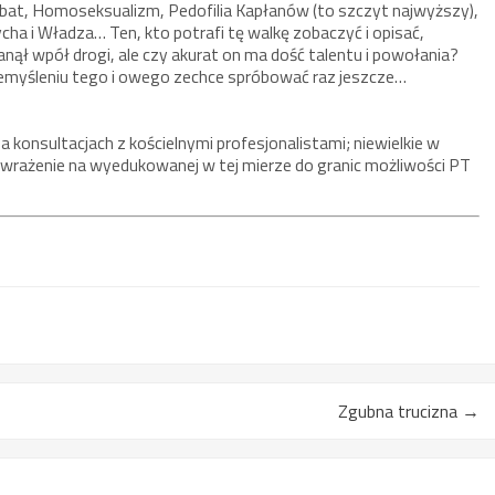
bat, Homoseksualizm, Pedofilia Kapłanów (to szczyt najwyższy),
ha i Władza… Ten, kto potrafi tę walkę zobaczyć i opisać,
anął wpół drogi, ale czy akurat on ma dość talentu i powołania?
zemyśleniu tego i owego zechce spróbować raz jeszcze…
onsultacjach z kościelnymi profesjonalistami; niewielkie w
łe wrażenie na wyedukowanej w tej mierze do granic możliwości PT
Zgubna trucizna
→