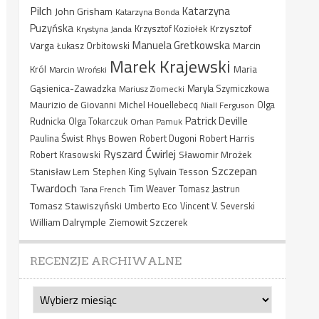
Pilch
Katarzyna
John Grisham
Katarzyna Bonda
Puzyńska
Krzysztof
Krystyna Janda
Krzysztof Koziołek
Manuela Gretkowska
Varga
Marcin
Łukasz Orbitowski
Marek Krajewski
Król
Maria
Marcin Wroński
Gąsienica-Zawadzka
Mariusz Ziomecki
Maryla Szymiczkowa
Maurizio de Giovanni
Michel Houellebecq
Niall Ferguson
Olga
Patrick Deville
Rudnicka
Olga Tokarczuk
Orhan Pamuk
Paulina Świst
Rhys Bowen
Robert Harris
Robert Dugoni
Ryszard Ćwirlej
Sławomir Mrożek
Robert Krasowski
Szczepan
Stanisław Lem
Sylvain Tesson
Stephen King
Twardoch
Tana French
Tim Weaver
Tomasz Jastrun
Tomasz Stawiszyński
Umberto Eco
Vincent V. Severski
William Dalrymple
Ziemowit Szczerek
RECENZJE ARCHIWALNE
Recenzje
archiwalne