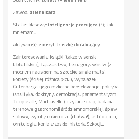
Zawód:
dziennikarz
Status klasowy:
inteligencja pracująca
(?); tak
mniemam...
Aktywność:
emeryt troszkę dorabiający
Zainteresowania: książki (także w sensie
bibliofilskim), fajczarstwo, Lem, góry, whisky (z
mocnym naciskiem na szkockie single malts),
kobiety (ściślej: różnica płci...), wynalazek
Gutenberga i jego rozliczne konsekwencje, polityka
(analityka, doktryny, demokracja, parlamentaryzm,
Tocqueville, Machiavelli...), czytanie map, badania
terenowe gastronomii śródziemnomorskiej, śpiew
solowy, wyroby cukiernicze (chałwa!), astronomia,
ornitologia, konie arabskie, historia Szkocji...