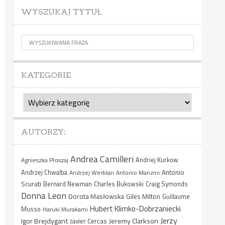
WYSZUKAJ TYTUŁ
KATEGORIE
Kategorie
AUTORZY:
Andrea Camilleri
Agnieszka Płoszaj
Andriej Kurkow
Antonio
Andrzej Chwalba
Andrzej Werblan
Antonio Manzini
Scurati
Bernard Newman
Charles Bukowski
Craig Symonds
Donna Leon
Dorota Masłowska
Giles Milton
Guillaume
Hubert Klimko-Dobrzaniecki
Musso
Haruki Murakami
Jerzy
Igor Brejdygant
Jeremy Clarkson
Javier Cercas