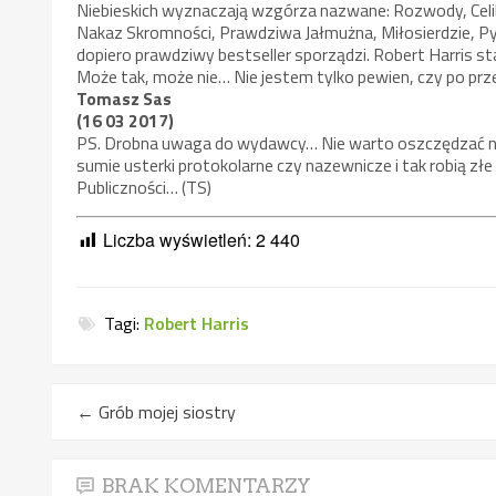
Niebieskich wyznaczają wzgórza nazwane: Rozwody, Celi
Nakaz Skromności, Prawdziwa Jałmużna, Miłosierdzie, Pyc
dopiero prawdziwy bestseller sporządzi. Robert Harris st
Może tak, może nie… Nie jestem tylko pewien, czy po pr
Tomasz Sas
(16 03 2017)
PS. Drobna uwaga do wydawcy… Nie warto oszczędzać na k
sumie usterki protokolarne czy nazewnicze i tak robią z
Publiczności… (TS)
Liczba wyświetleń:
2 440
Tagi:
Robert Harris
←
Grób mojej siostry
BRAK KOMENTARZY