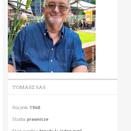
TOMASZ SAS
Rocznik:
1948
Studia:
prawnicze
Stan cywilny:
żonaty (+ jeden syn)