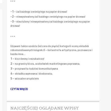
• • •
-1
– żal każdego zerżniętego na papier drzewa!
-2
– niewysłowiony żal każdego zerżniętego na papier drzewa!
-3
– nieutulony i niewysłowiony żal każdego zerżniętego na papier
drzewa!
• • •
Używam także sześciu (od zera do pięciu) kategorii oceny okładek
rekomendowanych książek:
0 – katastrofa artystyczna, poznawcza i
każda inna...
1
– kicz denny i oszukańczy!
2
– na granicy kiczu, aczkolwiek marketingowo poprawna;
3
– przyzwoita tudzież komunikatywna
4
– okładka wymowna i doskonała;
5
– wizualne arcydzieło
CZYTAJ WIĘCEJ
NAJCZĘŚCIEJ OGLĄDANE WPISY