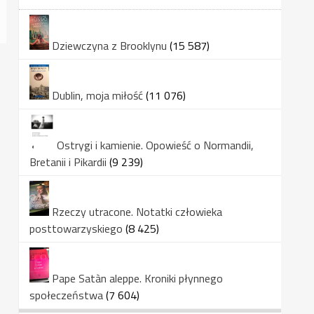
Dziewczyna z Brooklynu
(15 587)
Dublin, moja miłość
(11 076)
Ostrygi i kamienie. Opowieść o Normandii,
Bretanii i Pikardii
(9 239)
Rzeczy utracone. Notatki człowieka
posttowarzyskiego
(8 425)
Pape Satàn aleppe. Kroniki płynnego
społeczeństwa
(7 604)