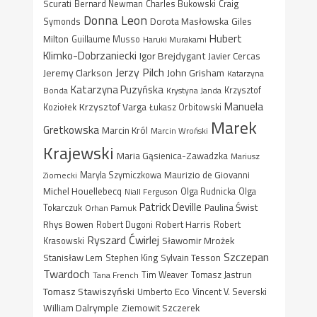
Scurati
Bernard Newman
Charles Bukowski
Craig
Donna Leon
Dorota Masłowska
Giles
Symonds
Hubert
Milton
Guillaume Musso
Haruki Murakami
Klimko-Dobrzaniecki
Igor Brejdygant
Javier Cercas
Jerzy Pilch
Jeremy Clarkson
John Grisham
Katarzyna
Katarzyna Puzyńska
Bonda
Krystyna Janda
Krzysztof
Manuela
Krzysztof Varga
Koziołek
Łukasz Orbitowski
Marek
Gretkowska
Marcin Król
Marcin Wroński
Krajewski
Maria Gąsienica-Zawadzka
Mariusz
Maurizio de Giovanni
Ziomecki
Maryla Szymiczkowa
Michel Houellebecq
Niall Ferguson
Olga Rudnicka
Olga
Patrick Deville
Paulina Świst
Tokarczuk
Orhan Pamuk
Rhys Bowen
Robert Harris
Robert Dugoni
Robert
Ryszard Ćwirlej
Sławomir Mrożek
Krasowski
Szczepan
Stanisław Lem
Sylvain Tesson
Stephen King
Twardoch
Tana French
Tim Weaver
Tomasz Jastrun
Tomasz Stawiszyński
Umberto Eco
Vincent V. Severski
William Dalrymple
Ziemowit Szczerek