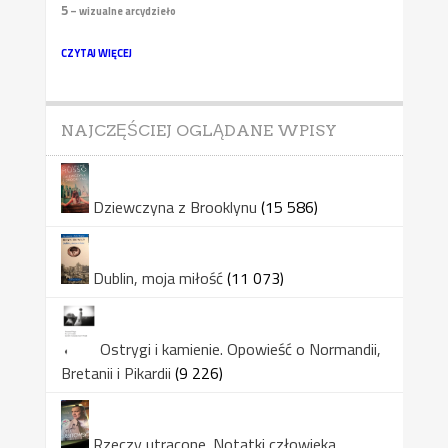
5
– wizualne arcydzieło
CZYTAJ WIĘCEJ
NAJCZĘŚCIEJ OGLĄDANE WPISY
Dziewczyna z Brooklynu
(15 586)
Dublin, moja miłość
(11 073)
Ostrygi i kamienie. Opowieść o Normandii,
Bretanii i Pikardii
(9 226)
Rzeczy utracone. Notatki człowieka