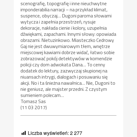
scenografię, topografię i inne nieuchwytne
imponderabilia narracji – na przykład klimat,
suspence, obyczaj… Dugoni paroma słowami
wytycza i zapełnia przestrzeń, rysuje
dekoracje, nakłada cienie i kolory, uzupełnia
dźwiękami, zapachami. Innymi słowy: opowiada
obrazami. Nietuzinkowo. Miasteczko Cedrowy
Gaj nie jest dwuwymiarowym tłem, wnętrze
miejscowej kawiarni dobrze widać, łatwo sobie
zobrazować pokój detektywów w komendzie
policji czy dom adwokata Dana… To cenny
dodatek do lektury, zazwyczaj skupionej na
niuansach intrygi, dialogach i posuwaniu się
akcji. No i ta śnieżna nawałnica… Nie, Dugoni to
nie geniusz, ale majster przedni. Z czystym
sumieniem polecam…
Tomasz Sas
(11 03 2017)
Liczba wyświetleń:
2 277