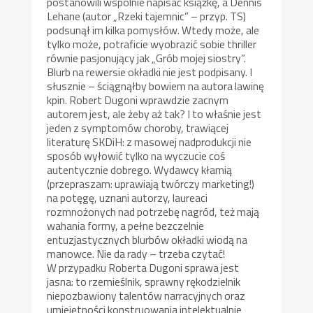
postanowili wspólnie napisać książkę, a Dennis
Lehane (autor „Rzeki tajemnic” – przyp. TS)
podsunął im kilka pomysłów. Wtedy może, ale
tylko może, potraficie wyobrazić sobie thriller
równie pasjonujący jak „Grób mojej siostry”.
Blurb na rewersie okładki nie jest podpisany. I
słusznie – ściągnąłby bowiem na autora lawinę
kpin. Robert Dugoni wprawdzie zacnym
autorem jest, ale żeby aż tak? I to właśnie jest
jeden z symptomów choroby, trawiącej
literaturę SKDiH: z masowej nadprodukcji nie
sposób wyłowić tylko na wyczucie coś
autentycznie dobrego. Wydawcy kłamią
(przepraszam: uprawiają twórczy marketing!)
na potęgę, uznani autorzy, laureaci
rozmnożonych nad potrzebę nagród, też mają
wahania formy, a pełne bezczelnie
entuzjastycznych blurbów okładki wiodą na
manowce. Nie da rady – trzeba czytać!
W przypadku Roberta Dugoni sprawa jest
jasna: to rzemieślnik, sprawny rękodzielnik
niepozbawiony talentów narracyjnych oraz
umiejętności konstruowania intelektualnie