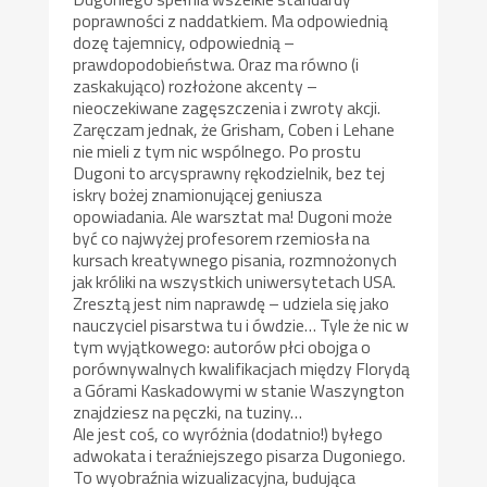
poprawności z naddatkiem. Ma odpowiednią
dozę tajemnicy, odpowiednią –
prawdopodobieństwa. Oraz ma równo (i
zaskakująco) rozłożone akcenty –
nieoczekiwane zagęszczenia i zwroty akcji.
Zaręczam jednak, że Grisham, Coben i Lehane
nie mieli z tym nic wspólnego. Po prostu
Dugoni to arcysprawny rękodzielnik, bez tej
iskry bożej znamionującej geniusza
opowiadania. Ale warsztat ma! Dugoni może
być co najwyżej profesorem rzemiosła na
kursach kreatywnego pisania, rozmnożonych
jak króliki na wszystkich uniwersytetach USA.
Zresztą jest nim naprawdę – udziela się jako
nauczyciel pisarstwa tu i ówdzie… Tyle że nic w
tym wyjątkowego: autorów płci obojga o
porównywalnych kwalifikacjach między Florydą
a Górami Kaskadowymi w stanie Waszyngton
znajdziesz na pęczki, na tuziny…
Ale jest coś, co wyróżnia (dodatnio!) byłego
adwokata i teraźniejszego pisarza Dugoniego.
To wyobraźnia wizualizacyjna, budująca