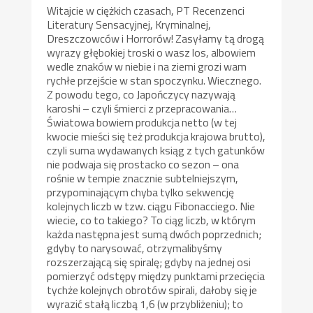
Witajcie w ciężkich czasach, PT Recenzenci
Literatury Sensacyjnej, Kryminalnej,
Dreszczowców i Horrorów! Zasyłamy tą drogą
wyrazy głębokiej troski o wasz los, albowiem
wedle znaków w niebie i na ziemi grozi wam
rychłe przejście w stan spoczynku. Wiecznego.
Z powodu tego, co Japończycy nazywają
karoshi – czyli śmierci z przepracowania…
Światowa bowiem produkcja netto (w tej
kwocie mieści się też produkcja krajowa brutto),
czyli suma wydawanych ksiąg z tych gatunków
nie podwaja się prostacko co sezon – ona
rośnie w tempie znacznie subtelniejszym,
przypominającym chyba tylko sekwencję
kolejnych liczb w tzw. ciągu Fibonacciego. Nie
wiecie, co to takiego? To ciąg liczb, w którym
każda następna jest sumą dwóch poprzednich;
gdyby to narysować, otrzymalibyśmy
rozszerzającą się spiralę; gdyby na jednej osi
pomierzyć odstępy między punktami przecięcia
tychże kolejnych obrotów spirali, dałoby się je
wyrazić stałą liczbą 1,6 (w przybliżeniu); to