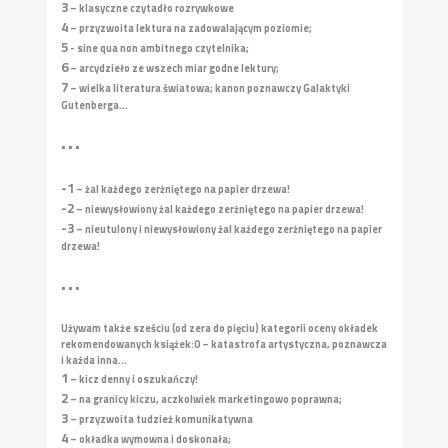
3
– klasyczne czytadło rozrywkowe
4
– przyzwoita lektura na zadowalającym poziomie;
5
- sine qua non ambitnego czytelnika;
6
– arcydzieło ze wszech miar godne lektury;
7
– wielka literatura światowa; kanon poznawczy Galaktyki
Gutenberga...
• • •
-1
– żal każdego zerżniętego na papier drzewa!
-2
– niewysłowiony żal każdego zerżniętego na papier drzewa!
-3
– nieutulony i niewysłowiony żal każdego zerżniętego na papier
drzewa!
• • •
Używam także sześciu (od zera do pięciu) kategorii oceny okładek
rekomendowanych książek:
0 – katastrofa artystyczna, poznawcza
i każda inna...
1
– kicz denny i oszukańczy!
2
– na granicy kiczu, aczkolwiek marketingowo poprawna;
3
– przyzwoita tudzież komunikatywna
4
– okładka wymowna i doskonała;