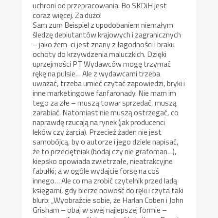
uchroni od przepracowania. Bo SKDiH jest
coraz więcej. Za dużo!
Sam zum Beispiel z upodobaniem niemałym
śledzę debiutantów krajowych i zagranicznych
– jako żem-ci jest znany z łagodności i braku
ochoty do krzywdzenia maluczkich. Dzięki
uprzejmości PT Wydawców mogę trzymać
rękę na pulsie… Ale z wydawcami trzeba
uważać, trzeba umieć czytać zapowiedzi, bryki i
inne marketingowe fanfaronady. Nie mam im
tego za złe – muszą towar sprzedać, muszą
zarabiać. Natomiast nie muszą ostrzegać, co
naprawdę rzucają na rynek (jak producenci
leków czy żarcia). Przecież żaden nie jest
samobójcą, by o autorze i jego dziele napisać,
że to przeciętniak (bodaj czy nie grafoman…),
kiepsko opowiada zwietrzałe, nieatrakcyjne
fabułki; a w ogóle wydajcie forsę na coś
innego… Ale co ma zrobić czytelnik przed ladą
księgarni, gdy bierze nowość do ręki i czyta taki
blurb: „Wyobraźcie sobie, że Harlan Coben i John
Grisham – obaj w swej najlepszej formie –