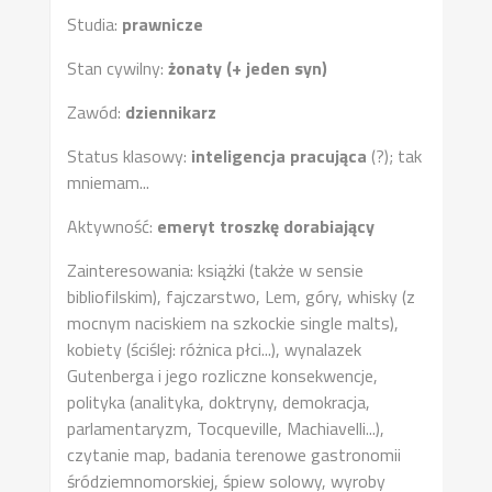
Studia:
prawnicze
Stan cywilny:
żonaty (+ jeden syn)
Zawód:
dziennikarz
Status klasowy:
inteligencja pracująca
(?); tak
mniemam...
Aktywność:
emeryt troszkę dorabiający
Zainteresowania: książki (także w sensie
bibliofilskim), fajczarstwo, Lem, góry, whisky (z
mocnym naciskiem na szkockie single malts),
kobiety (ściślej: różnica płci...), wynalazek
Gutenberga i jego rozliczne konsekwencje,
polityka (analityka, doktryny, demokracja,
parlamentaryzm, Tocqueville, Machiavelli...),
czytanie map, badania terenowe gastronomii
śródziemnomorskiej, śpiew solowy, wyroby