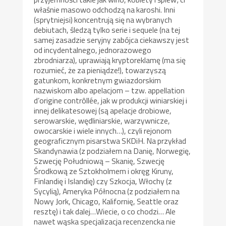
właśnie masowo odchodzą na karoshi. Inni
(sprytniejsi) koncentrują się na wybranych
debiutach, śledzą tylko serie i sequele (na tej
samej zasadzie seryjny zabójca ciekawszy jest
od incydentalnego, jednorazowego
zbrodniarza), uprawiają kryptoreklamę (ma się
rozumieć, że za pieniądze!), towarzyszą
gatunkom, konkretnym gwiazdorskim
nazwiskom albo apelacjom – tzw. appellation
d’origine contrôllée, jak w produkcji winiarskiej i
innej delikatesowej (są apelacje drobiowe,
serowarskie, wędliniarskie, warzywnicze,
owocarskie i wiele innych…), czyli rejonom
geograficznym pisarstwa SKDiH. Na przykład
Skandynawia (z podziałem na Danię, Norwegię,
Szwecję Południową – Skanię, Szwecję
Środkową ze Sztokholmem i okręg Kiruny,
Finlandię i Islandię) czy Szkocja, Włochy (z
Sycylią), Ameryka Północna (z podziałem na
Nowy Jork, Chicago, Kalifornię, Seattle oraz
resztę) i tak dalej…Wiecie, o co chodzi… Ale
nawet wąska specjalizacja recenzencka nie