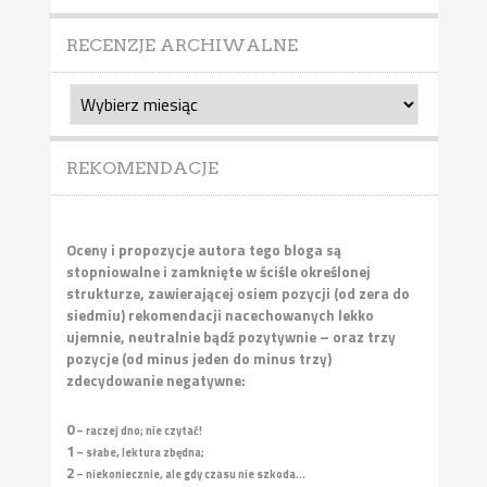
RECENZJE ARCHIWALNE
Recenzje
archiwalne
REKOMENDACJE
Oceny i propozycje autora tego bloga są
stopniowalne i zamknięte w ściśle określonej
strukturze, zawierającej osiem pozycji (od zera do
siedmiu) rekomendacji nacechowanych lekko
ujemnie, neutralnie bądź pozytywnie – oraz trzy
pozycje (od minus jeden do minus trzy)
zdecydowanie negatywne:
0
– raczej dno; nie czytać!
1
– słabe, lektura zbędna;
2
– niekoniecznie, ale gdy czasu nie szkoda...