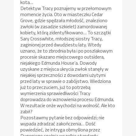
kota…
Detektyw Tracy poznajemy w przełomowym
momencie życia. Oto w miasteczku Cedar
Grove, gdzie spędzała młodość, znaleziono
zwłoki (w zasadzie szkielet) zamordowanej
kobiety, którą zidentyfikowano… To szczątki
Sary Crosswhite, młodszej siostry Tracy,
zaginionej przed dwudziestu laty. Wtedy
uznano, że to zbrodnia była i po poszlakowym
procesie skazano miejscowego outsidera,
niejakiego Edmunda House’a. Dowody
uzyskane z miejsca ukrycia zwłok stanęły w
niejakiej sprzeczności z dowodami użytymi
przed laty w sprawie o zabójstwo. Wiedziona
już to przeczuciem, już to potrzebą
wymierzenia sprawiedliwości Tracy
doprowadza do wznowienia procesu Edmunda.
W rezultacie onże wychodzi na wolność. Ale kto
zabił?
Pozostawmy pytanie bez odpowiedzi; nie
wypada zdradzać zakończenia… Dość
powiedzieć, że intryga obmyślona przez
Dugoniego spełnia wszelkie standardy