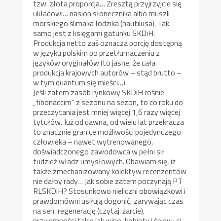
tzw. złota proporcja… Zresztą przyjrzyjcie się
układowi… nasion słonecznika albo muszli
morskiego ślimaka łodzika (nautilusa). Tak
samo jest z księgami gatunku SKDiH.
Produkcja netto zaś oznacza porcję dostępną
w języku polskim po przetłumaczeniu z
języków oryginałów (to jasne, że cała
produkcja krajowych autorów – stąd brutto –
w tym quantum się mieści…).
Jeśli zatem zasób rynkowy SKDiH rośnie
„fibonaccim” z sezonu na sezon, to co roku do
przeczytania jest mniej więcej 1,6 razy więcej
tytułów. Już od dawna, od wielu lat przekracza
to znacznie granice możliwości pojedynczego
człowieka – nawet wytrenowanego,
doświadczonego zawodowca w pełni sił
tudzież władz umysłowych. Obawiam się, iż
także zmechanizowany kolektyw recenzentów
nie dałby rady… Jak sobie zatem poczynają PT
RLSKDiH? Stosunkowo nieliczni obowiązkowi i
prawdomówni usiłują dogonić, zarywając czas
na sen, regenerację (czytaj: żarcie),
przyjemności takie jak wino, kobiety i śpiew; ci