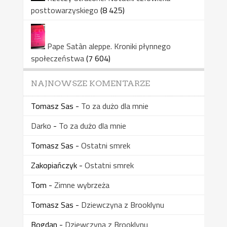
posttowarzyskiego
(8 425)
Pape Satàn aleppe. Kroniki płynnego
społeczeństwa
(7 604)
NAJNOWSZE KOMENTARZE
Tomasz Sas
-
To za dużo dla mnie
Darko
-
To za dużo dla mnie
Tomasz Sas
-
Ostatni smrek
Zakopiańczyk
-
Ostatni smrek
Tom
-
Zimne wybrzeża
Tomasz Sas
-
Dziewczyna z Brooklynu
Bogdan
-
Dziewczyna z Brooklynu