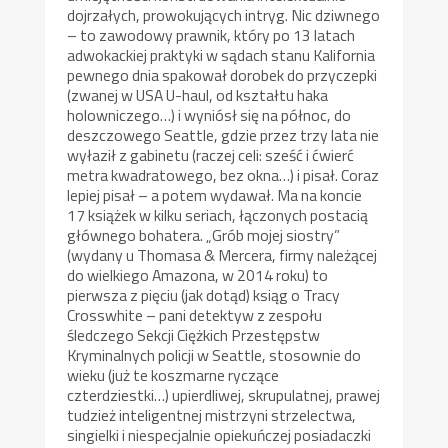
dojrzałych, prowokujących intryg. Nic dziwnego
– to zawodowy prawnik, który po 13 latach
adwokackiej praktyki w sądach stanu Kalifornia
pewnego dnia spakował dorobek do przyczepki
(zwanej w USA U-haul, od kształtu haka
holowniczego…) i wyniósł się na północ, do
deszczowego Seattle, gdzie przez trzy lata nie
wyłaził z gabinetu (raczej celi: sześć i ćwierć
metra kwadratowego, bez okna…) i pisał. Coraz
lepiej pisał – a potem wydawał. Ma na koncie
17 książek w kilku seriach, łączonych postacią
głównego bohatera. „Grób mojej siostry”
(wydany u Thomasa & Mercera, firmy należącej
do wielkiego Amazona, w 2014 roku) to
pierwsza z pięciu (jak dotąd) ksiąg o Tracy
Crosswhite – pani detektyw z zespołu
śledczego Sekcji Ciężkich Przestępstw
Kryminalnych policji w Seattle, stosownie do
wieku (już te koszmarne ryczące
czterdziestki…) upierdliwej, skrupulatnej, prawej
tudzież inteligentnej mistrzyni strzelectwa,
singielki i niespecjalnie opiekuńczej posiadaczki