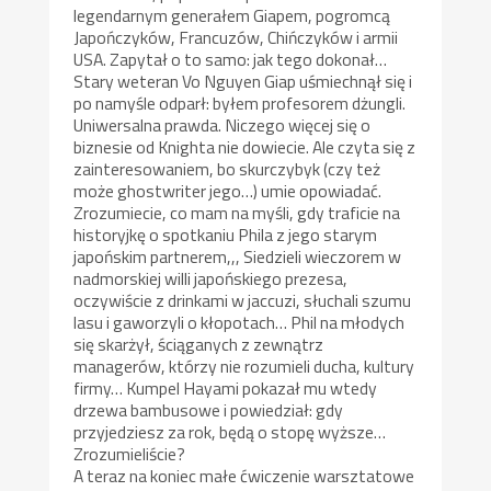
legendarnym generałem Giapem, pogromcą
Japończyków, Francuzów, Chińczyków i armii
USA. Zapytał o to samo: jak tego dokonał…
Stary weteran Vo Nguyen Giap uśmiechnął się i
po namyśle odparł: byłem profesorem dżungli.
Uniwersalna prawda. Niczego więcej się o
biznesie od Knighta nie dowiecie. Ale czyta się z
zainteresowaniem, bo skurczybyk (czy też
może ghostwriter jego…) umie opowiadać.
Zrozumiecie, co mam na myśli, gdy traficie na
historyjkę o spotkaniu Phila z jego starym
japońskim partnerem,,, Siedzieli wieczorem w
nadmorskiej willi japońskiego prezesa,
oczywiście z drinkami w jaccuzi, słuchali szumu
lasu i gaworzyli o kłopotach… Phil na młodych
się skarżył, ściąganych z zewnątrz
managerów, którzy nie rozumieli ducha, kultury
firmy… Kumpel Hayami pokazał mu wtedy
drzewa bambusowe i powiedział: gdy
przyjedziesz za rok, będą o stopę wyższe…
Zrozumieliście?
A teraz na koniec małe ćwiczenie warsztatowe