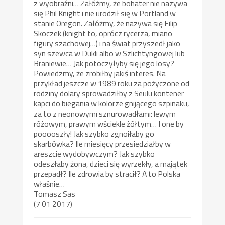
z wyobraźni… Załóżmy, że bohater nie nazywa
się Phil Knight i nie urodził się w Portland w
stanie Oregon. Załóżmy, że nazywa się Filip
Skoczek (knight to, oprócz rycerza, miano
figury szachowej…) i na świat przyszedł jako
syn szewca w Dukli albo w Szlichtyngowej lub
Braniewie… Jak potoczyłyby się jego losy?
Powiedzmy, że zrobiłby jakiś interes. Na
przykład jeszcze w 1989 roku za pożyczone od
rodziny dolary sprowadziłby z Seulu kontener
kapci do biegania w kolorze gnijącego szpinaku,
za to z neonowymi sznurowadłami: lewym
różowym, prawym wściekle żółtym… I one by
pooooszły! Jak szybko zgnoiłaby go
skarbówka? Ile miesięcy przesiedziałby w
areszcie wydobywczym? Jak szybko
odeszłaby żona, dzieci się wyrzekły, a majątek
przepadł? Ile zdrowia by stracił? A to Polska
właśnie…
Tomasz Sas
(7 01 2017)