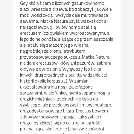
Gdy któryś tam z licznych gatunków homo
zlazł wreszcie z drzewa, bo zobaczył, jak wiele
możliwości życia i wyżycia daje mu trawiasta
sawanna, Matka Natura użyła wszystkich sił i
narzędzi ewolucji, by ów homo stał się
erectusem (człowiekiem wyprostowanym), a
jego dolne odnóża, służące do przemieszczania
się, stały się zarazem jego własną
najgroźniejszą bronią, atrybutem
przystosowawczego sukcesu. Matka Natura
nie dała erectusowi kłów ani pazurów, zabrała
okrywę z owłosienia (wyjąwszy łeb i kilka
innych, drugorzędnych z punktu widzenia tej
historii okolic korpusu…). W zamian
ukształtowała mu nogi, zakończone
sprawnymi, wielofunkcyjnymi stopami, nogi o
długich mięśniach, zdolnych nie tylko do
szybkiego, ale przede wszystkim wytrwałego,
długodystansowego biegu. Erectus bowiem
zdobywał pożywienie gnając tak szybko i
długo, by zbliżyć się do celu na odległość
pozwalającą skutecznie (znaczy: zabójczo)