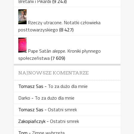
Bretanii i Pikardii
(9 243)
Rzeczy utracone. Notatki człowieka
posttowarzyskiego
(8 427)
Pape Satàn aleppe. Kroniki płynnego
społeczeństwa
(7 609)
NAJNOWSZE KOMENTARZE
Tomasz Sas
-
To za dużo dla mnie
Darko
-
To za dużo dla mnie
Tomasz Sas
-
Ostatni smrek
Zakopiańczyk
-
Ostatni smrek
Tom
-
Zimne wybrzeża