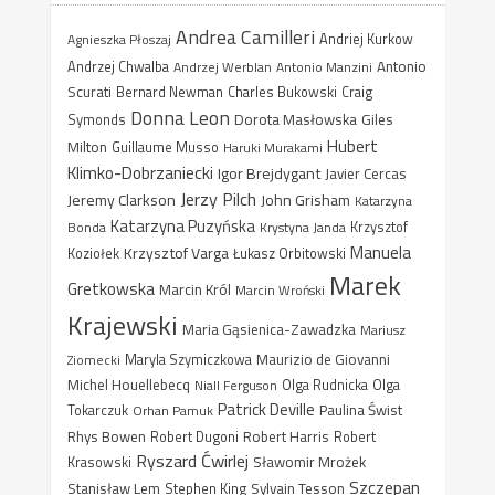
Andrea Camilleri
Agnieszka Płoszaj
Andriej Kurkow
Antonio
Andrzej Chwalba
Andrzej Werblan
Antonio Manzini
Scurati
Bernard Newman
Charles Bukowski
Craig
Donna Leon
Dorota Masłowska
Giles
Symonds
Hubert
Milton
Guillaume Musso
Haruki Murakami
Klimko-Dobrzaniecki
Igor Brejdygant
Javier Cercas
Jerzy Pilch
Jeremy Clarkson
John Grisham
Katarzyna
Katarzyna Puzyńska
Bonda
Krystyna Janda
Krzysztof
Manuela
Krzysztof Varga
Koziołek
Łukasz Orbitowski
Marek
Gretkowska
Marcin Król
Marcin Wroński
Krajewski
Maria Gąsienica-Zawadzka
Mariusz
Maurizio de Giovanni
Ziomecki
Maryla Szymiczkowa
Michel Houellebecq
Niall Ferguson
Olga Rudnicka
Olga
Patrick Deville
Paulina Świst
Tokarczuk
Orhan Pamuk
Rhys Bowen
Robert Harris
Robert Dugoni
Robert
Ryszard Ćwirlej
Sławomir Mrożek
Krasowski
Szczepan
Stanisław Lem
Sylvain Tesson
Stephen King