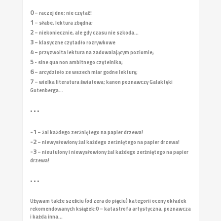
0
– raczej dno; nie czytać!
1
– słabe, lektura zbędna;
2
– niekoniecznie, ale gdy czasu nie szkoda...
3
– klasyczne czytadło rozrywkowe
4
– przyzwoita lektura na zadowalającym poziomie;
5
- sine qua non ambitnego czytelnika;
6
– arcydzieło ze wszech miar godne lektury;
7
– wielka literatura światowa; kanon poznawczy Galaktyki
Gutenberga...
• • •
-1
– żal każdego zerżniętego na papier drzewa!
-2
– niewysłowiony żal każdego zerżniętego na papier drzewa!
-3
– nieutulony i niewysłowiony żal każdego zerżniętego na papier
drzewa!
• • •
Używam także sześciu (od zera do pięciu) kategorii oceny okładek
rekomendowanych książek:
0 – katastrofa artystyczna, poznawcza
i każda inna...