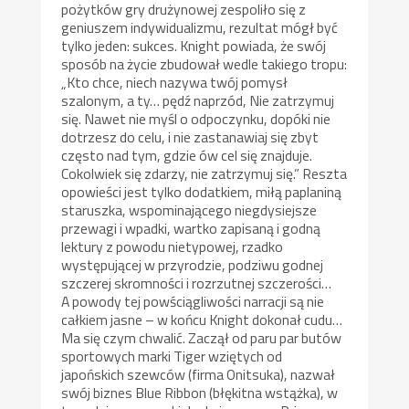
pożytków gry drużynowej zespoliło się z
geniuszem indywidualizmu, rezultat mógł być
tylko jeden: sukces. Knight powiada, że swój
sposób na życie zbudował wedle takiego tropu:
„Kto chce, niech nazywa twój pomysł
szalonym, a ty… pędź naprzód, Nie zatrzymuj
się. Nawet nie myśl o odpoczynku, dopóki nie
dotrzesz do celu, i nie zastanawiaj się zbyt
często nad tym, gdzie ów cel się znajduje.
Cokolwiek się zdarzy, nie zatrzymuj się.” Reszta
opowieści jest tylko dodatkiem, miłą paplaniną
staruszka, wspominającego niegdysiejsze
przewagi i wpadki, wartko zapisaną i godną
lektury z powodu nietypowej, rzadko
występującej w przyrodzie, podziwu godnej
szczerej skromności i rozrzutnej szczerości…
A powody tej powściągliwości narracji są nie
całkiem jasne – w końcu Knight dokonał cudu…
Ma się czym chwalić. Zaczął od paru par butów
sportowych marki Tiger wziętych od
japońskich szewców (firma Onitsuka), nazwał
swój biznes Blue Ribbon (błękitna wstążka), w