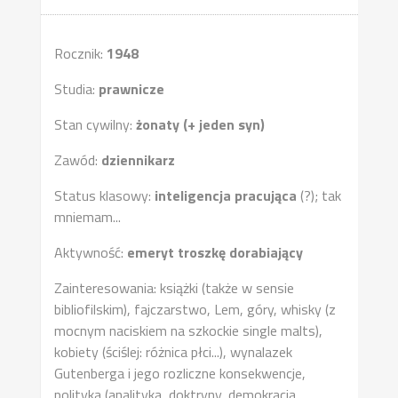
Rocznik:
1948
Studia:
prawnicze
Stan cywilny:
żonaty (+ jeden syn)
Zawód:
dziennikarz
Status klasowy:
inteligencja pracująca
(?); tak
mniemam...
Aktywność:
emeryt troszkę dorabiający
Zainteresowania: książki (także w sensie
bibliofilskim), fajczarstwo, Lem, góry, whisky (z
mocnym naciskiem na szkockie single malts),
kobiety (ściślej: różnica płci...), wynalazek
Gutenberga i jego rozliczne konsekwencje,
polityka (analityka, doktryny, demokracja,