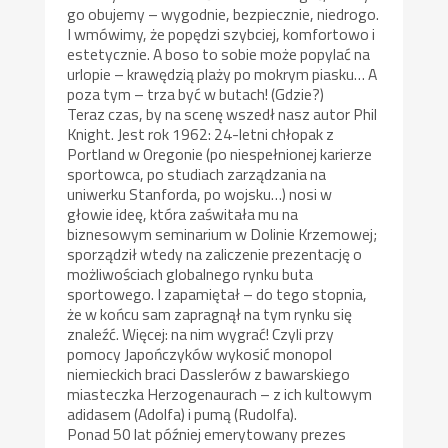
go obujemy – wygodnie, bezpiecznie, niedrogo.
I wmówimy, że popędzi szybciej, komfortowo i
estetycznie. A boso to sobie może popylać na
urlopie – krawędzią plaży po mokrym piasku… A
poza tym – trza być w butach! (Gdzie?)
Teraz czas, by na scenę wszedł nasz autor Phil
Knight. Jest rok 1962: 24-letni chłopak z
Portland w Oregonie (po niespełnionej karierze
sportowca, po studiach zarządzania na
uniwerku Stanforda, po wojsku…) nosi w
głowie ideę, która zaświtała mu na
biznesowym seminarium w Dolinie Krzemowej;
sporządził wtedy na zaliczenie prezentację o
możliwościach globalnego rynku buta
sportowego. I zapamiętał – do tego stopnia,
że w końcu sam zapragnął na tym rynku się
znaleźć. Więcej: na nim wygrać! Czyli przy
pomocy Japończyków wykosić monopol
niemieckich braci Dasslerów z bawarskiego
miasteczka Herzogenaurach – z ich kultowym
adidasem (Adolfa) i pumą (Rudolfa).
Ponad 50 lat później emerytowany prezes