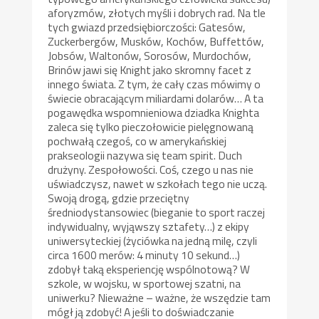
aforyzmów, złotych myśli i dobrych rad. Na tle
tych gwiazd przedsiębiorczości: Gatesów,
Zuckerbergów, Musków, Kochów, Buffettów,
Jobsów, Waltonów, Sorosów, Murdochów,
Brinów jawi się Knight jako skromny facet z
innego świata. Z tym, że cały czas mówimy o
świecie obracającym miliardami dolarów… A ta
pogawędka wspomnieniowa dziadka Knighta
zaleca się tylko pieczołowicie pielęgnowaną
pochwałą czegoś, co w amerykańskiej
prakseologii nazywa się team spirit. Duch
drużyny. Zespołowości. Coś, czego u nas nie
uświadczysz, nawet w szkołach tego nie uczą.
Swoją drogą, gdzie przeciętny
średniodystansowiec (bieganie to sport raczej
indywidualny, wyjąwszy sztafety…) z ekipy
uniwersyteckiej (życiówka na jedną milę, czyli
circa 1600 merów: 4 minuty 10 sekund…)
zdobył taką eksperiencję wspólnotową? W
szkole, w wojsku, w sportowej szatni, na
uniwerku? Nieważne – ważne, że wszędzie tam
mógł ją zdobyć! A jeśli to doświadczanie