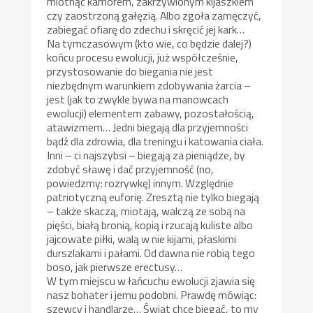
miotnąć kamorem, zakrzywionym kijaszkiem
czy zaostrzoną gałęzią. Albo zgoła zamęczyć,
zabiegać ofiarę do zdechu i skręcić jej kark…
Na tymczasowym (kto wie, co będzie dalej?)
końcu procesu ewolucji, już współcześnie,
przystosowanie do biegania nie jest
niezbędnym warunkiem zdobywania żarcia –
jest (jak to zwykle bywa na manowcach
ewolucji) elementem zabawy, pozostałością,
atawizmem… Jedni biegają dla przyjemności
bądź dla zdrowia, dla treningu i katowania ciała.
Inni – ci najszybsi – biegają za pieniądze, by
zdobyć sławę i dać przyjemność (no,
powiedzmy: rozrywkę) innym. Względnie
patriotyczną euforię. Zresztą nie tylko biegają
– także skaczą, miotają, walczą ze sobą na
pięści, białą bronią, kopią i rzucają kuliste albo
jajcowate piłki, walą w nie kijami, płaskimi
durszlakami i pałami. Od dawna nie robią tego
boso, jak pierwsze erectusy…
W tym miejscu w łańcuchu ewolucji zjawia się
nasz bohater i jemu podobni. Prawdę mówiąc:
szewcy i handlarze… Świat chce biegać, to my