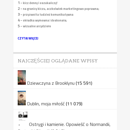
1
– kicz denny i oszukańczy!
2
– na granicy kiczu, aczkolwiek marketingowo poprawna;
3
– przyzwoita tudzież komunikatywna
4
– okładka wymowna i doskonała;
5
– wizualne arcydzieło
CZYTAJ WIĘCEJ
NAJCZĘŚCIEJ OGLĄDANE WPISY
Dziewczyna z Brooklynu
(15 591)
Dublin, moja miłość
(11 079)
Ostrygi i kamienie. Opowieść o Normandii,