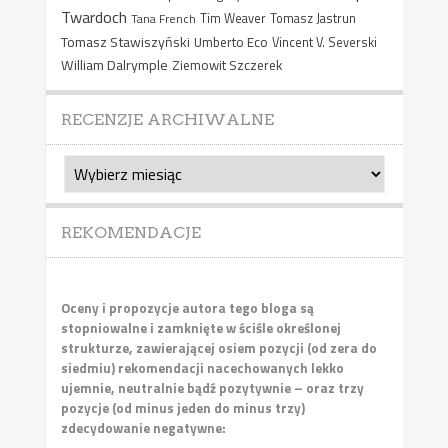
Twardoch
Tana French
Tim Weaver
Tomasz Jastrun
Tomasz Stawiszyński
Umberto Eco
Vincent V. Severski
William Dalrymple
Ziemowit Szczerek
RECENZJE ARCHIWALNE
Recenzje
archiwalne
REKOMENDACJE
Oceny i propozycje autora tego bloga są
stopniowalne i zamknięte w ściśle określonej
strukturze, zawierającej osiem pozycji (od zera do
siedmiu) rekomendacji nacechowanych lekko
ujemnie, neutralnie bądź pozytywnie – oraz trzy
pozycje (od minus jeden do minus trzy)
zdecydowanie negatywne: