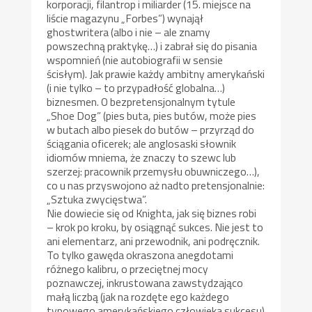
korporacji, filantrop i miliarder (15. miejsce na
liście magazynu „Forbes”) wynajął
ghostwritera (albo i nie – ale znamy
powszechną praktykę…) i zabrał się do pisania
wspomnień (nie autobiografii w sensie
ścisłym). Jak prawie każdy ambitny amerykański
(i nie tylko – to przypadłość globalna…)
biznesmen. O bezpretensjonalnym tytule
„Shoe Dog” (pies buta, pies butów, może pies
w butach albo piesek do butów – przyrząd do
ściągania oficerek; ale anglosaski słownik
idiomów mniema, że znaczy to szewc lub
szerzej: pracownik przemysłu obuwniczego…),
co u nas przyswojono aż nadto pretensjonalnie:
„Sztuka zwycięstwa”.
Nie dowiecie się od Knighta, jak się biznes robi
– krok po kroku, by osiągnąć sukces. Nie jest to
ani elementarz, ani przewodnik, ani podręcznik.
To tylko gawęda okraszona anegdotami
różnego kalibru, o przeciętnej mocy
poznawczej, inkrustowana zawstydzająco
małą liczbą (jak na rozdęte ego każdego
typowego amerykańskiego człowieka sukcesu)