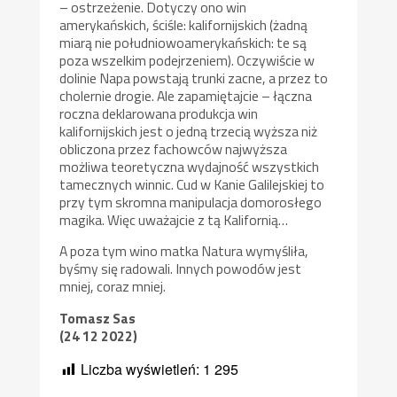
– ostrzeżenie. Dotyczy ono win
amerykańskich, ściśle: kalifornijskich (żadną
miarą nie południowoamerykańskich: te są
poza wszelkim podejrzeniem). Oczywiście w
dolinie Napa powstają trunki zacne, a przez to
cholernie drogie. Ale zapamiętajcie – łączna
roczna deklarowana produkcja win
kalifornijskich jest o jedną trzecią wyższa niż
obliczona przez fachowców najwyższa
możliwa teoretyczna wydajność wszystkich
tamecznych winnic. Cud w Kanie Galilejskiej to
przy tym skromna manipulacja domorosłego
magika. Więc uważajcie z tą Kalifornią…
A poza tym wino matka Natura wymyśliła,
byśmy się radowali. Innych powodów jest
mniej, coraz mniej.
Tomasz Sas
(24 12 2022)
Liczba wyświetleń:
1 295