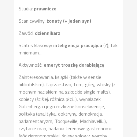
Studia:
prawnicze
Stan cywilny:
żonaty (+ jeden syn)
Zawód:
dziennikarz
Status klasowy:
inteligencja pracująca
(?); tak
mniemam...
Aktywność:
emeryt troszkę dorabiający
Zainteresowania: książki (także w sensie
bibliofilskim), fajczarstwo, Lem, góry, whisky (z
mocnym naciskiem na szkockie single malts),
kobiety (ściślej: różnica płci...), wynalazek
Gutenberga i jego rozliczne konsekwencje,
polityka (analityka, doktryny, demokracja,
parlamentaryzm, Tocqueville, Machiavelli...),
czytanie map, badania terenowe gastronomii
śródziemnomorskiej, śpiew solowy, wyroby