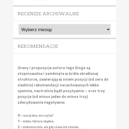
RECENZJE ARCHIWALNE
Recenzje
archiwalne
REKOMENDACJE
Oceny i propozycje autora tego bloga są
stopniowalne i zamknięte w ściśle określonej
strukturze, zawierającej osiem pozycji (od zera do
siedmiu) rekomendacji nacechowanych lekko
ujemnie, neutralnie bądź pozytywnie – oraz trzy
pozycje (od minus jeden do minus trzy)
zdecydowanie negatywne:
0
– raczej dno; nie czytać!
1
– słabe, lektura zbędna;
2
– niekoniecznie, ale gdy czasu nie szkoda...