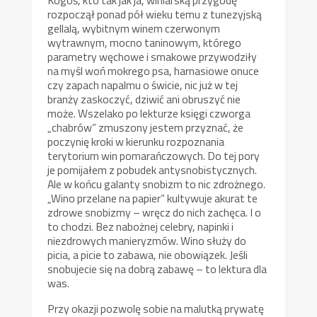
rozpoczął ponad pół wieku temu z tunezyjską
gellalą, wybitnym winem czerwonym
wytrawnym, mocno taninowym, którego
parametry węchowe i smakowe przywodziły
na myśl woń mokrego psa, harnasiowe onuce
czy zapach napalmu o świcie, nic już w tej
branży zaskoczyć, dziwić ani obruszyć nie
może. Wszelako po lekturze księgi czworga
„chabrów” zmuszony jestem przyznać, że
poczynię kroki w kierunku rozpoznania
terytorium win pomarańczowych. Do tej pory
je pomijałem z pobudek antysnobistycznych.
Ale w końcu galanty snobizm to nic zdrożnego.
„Wino przelane na papier” kultywuje akurat te
zdrowe snobizmy – wręcz do nich zachęca. I o
to chodzi. Bez nabożnej celebry, napinki i
niezdrowych manieryzmów. Wino służy do
picia, a picie to zabawa, nie obowiązek. Jeśli
snobujecie się na dobrą zabawę – to lektura dla
was.
Przy okazji pozwolę sobie na malutką prywatę