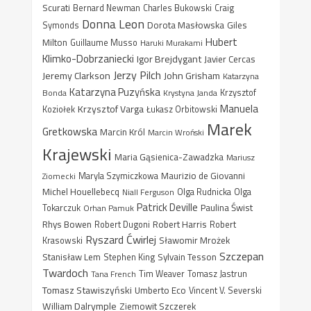
Scurati
Bernard Newman
Charles Bukowski
Craig
Donna Leon
Dorota Masłowska
Giles
Symonds
Hubert
Milton
Guillaume Musso
Haruki Murakami
Klimko-Dobrzaniecki
Igor Brejdygant
Javier Cercas
Jerzy Pilch
Jeremy Clarkson
John Grisham
Katarzyna
Katarzyna Puzyńska
Bonda
Krystyna Janda
Krzysztof
Manuela
Krzysztof Varga
Koziołek
Łukasz Orbitowski
Marek
Gretkowska
Marcin Król
Marcin Wroński
Krajewski
Maria Gąsienica-Zawadzka
Mariusz
Maurizio de Giovanni
Ziomecki
Maryla Szymiczkowa
Michel Houellebecq
Niall Ferguson
Olga Rudnicka
Olga
Patrick Deville
Paulina Świst
Tokarczuk
Orhan Pamuk
Rhys Bowen
Robert Harris
Robert Dugoni
Robert
Ryszard Ćwirlej
Sławomir Mrożek
Krasowski
Szczepan
Stanisław Lem
Sylvain Tesson
Stephen King
Twardoch
Tana French
Tim Weaver
Tomasz Jastrun
Tomasz Stawiszyński
Umberto Eco
Vincent V. Severski
William Dalrymple
Ziemowit Szczerek