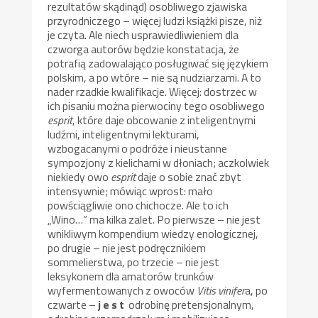
rezultatów skądinąd) osobliwego zjawiska
przyrodniczego – więcej ludzi książki pisze, niż
je czyta. Ale niech usprawiedliwieniem dla
czworga autorów będzie konstatacja, że
potrafią zadowalająco posługiwać się językiem
polskim, a po wtóre – nie są nudziarzami. A to
nader rzadkie kwalifikacje. Więcej: dostrzec w
ich pisaniu można pierwociny tego osobliwego
esprit
, które daje obcowanie z inteligentnymi
ludźmi, inteligentnymi lekturami,
wzbogacanymi o podróże i nieustanne
sympozjony z kielichami w dłoniach; aczkolwiek
niekiedy owo
esprit
daje o sobie znać zbyt
intensywnie; mówiąc wprost: mało
powściągliwie ono chichocze. Ale to ich
„Wino…” ma kilka zalet. Po pierwsze – nie jest
wnikliwym kompendium wiedzy enologicznej,
po drugie – nie jest podręcznikiem
sommelierstwa, po trzecie – nie jest
leksykonem dla amatorów trunków
wyfermentowanych z owoców
Vitis vinifer
a, po
czwarte –
j e s t
odrobinę pretensjonalnym,