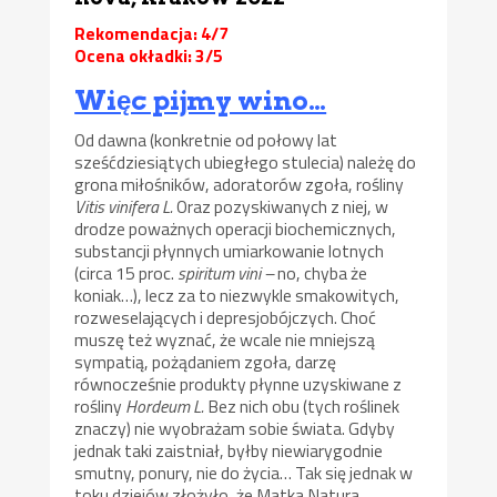
Rekomendacja: 4/7
Ocena okładki: 3/5
Więc pijmy wino…
Od dawna (konkretnie od połowy lat
sześćdziesiątych ubiegłego stulecia) należę do
grona miłośników, adoratorów zgoła, rośliny
Vitis vinifera L.
Oraz pozyskiwanych z niej, w
drodze poważnych operacji biochemicznych,
substancji płynnych umiarkowanie lotnych
(circa 15 proc.
spiritum vini –
no, chyba że
koniak…), lecz za to niezwykle smakowitych,
rozweselających i depresjobójczych. Choć
muszę też wyznać, że wcale nie mniejszą
sympatią, pożądaniem zgoła, darzę
równocześnie produkty płynne uzyskiwane z
rośliny
Hordeum L.
Bez nich obu (tych roślinek
znaczy) nie wyobrażam sobie świata. Gdyby
jednak taki zaistniał, byłby niewiarygodnie
smutny, ponury, nie do życia… Tak się jednak w
toku dziejów złożyło, że Matka Natura