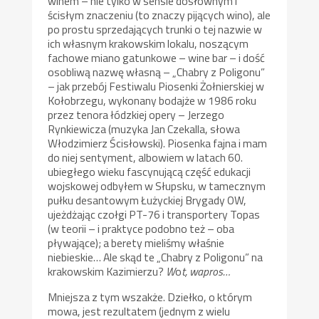
winem – nie tylko w sensie dosłownym i
ścisłym znaczeniu (to znaczy pijących wino), ale
po prostu sprzedających trunki o tej nazwie w
ich własnym krakowskim lokalu, noszącym
fachowe miano gatunkowe – wine bar – i dość
osobliwą nazwę własną – „Chabry z Poligonu”
– jak przebój Festiwalu Piosenki Żołnierskiej w
Kołobrzegu, wykonany bodajże w 1986 roku
przez tenora łódzkiej opery – Jerzego
Rynkiewicza (muzyka Jan Czekalla, słowa
Włodzimierz Ścisłowski). Piosenka fajna i mam
do niej sentyment, albowiem w latach 60.
ubiegłego wieku fascynującą część edukacji
wojskowej odbyłem w Słupsku, w tamecznym
pułku desantowym Łużyckiej Brygady OW,
ujeżdżając czołgi PT-76 i transportery Topas
(w teorii – i praktyce podobno też – oba
pływające); a berety mieliśmy właśnie
niebieskie… Ale skąd te „Chabry z Poligonu” na
krakowskim Kazimierzu?
W
o
t, wapros…
Mniejsza z tym wszakże. Dziełko, o którym
mowa, jest rezultatem (jednym z wielu