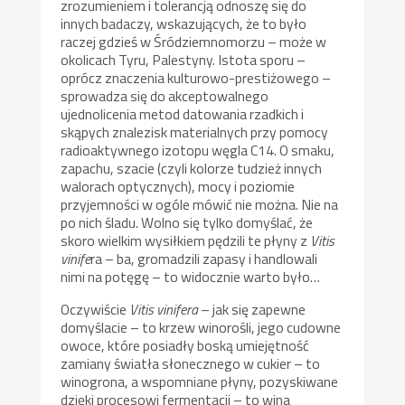
zrozumieniem i tolerancją odnoszę się do
innych badaczy, wskazujących, że to było
raczej gdzieś w Śródziemnomorzu – może w
okolicach Tyru, Palestyny. Istota sporu –
oprócz znaczenia kulturowo-prestiżowego –
sprowadza się do akceptowalnego
ujednolicenia metod datowania rzadkich i
skąpych znalezisk materialnych przy pomocy
radioaktywnego izotopu węgla C14. O smaku,
zapachu, szacie (czyli kolorze tudzież innych
walorach optycznych), mocy i poziomie
przyjemności w ogóle mówić nie można. Nie na
po nich śladu. Wolno się tylko domyślać, że
skoro wielkim wysiłkiem pędzili te płyny z
Vitis
vinife
ra – ba, gromadzili zapasy i handlowali
nimi na potęgę – to widocznie warto było…
Oczywiście
Vitis vinifera
– jak się zapewne
domyślacie – to krzew winorośli, jego cudowne
owoce, które posiadły boską umiejętność
zamiany światła słonecznego w cukier – to
winogrona, a wspomniane płyny, pozyskiwane
dzięki procesowi fermentacji – to wina