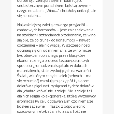
odrobinę przemądrzałym i mobilizująco
snobistycznym poradnikiem lajfstajlowym –
czego notabene „Wino…” chciałoby uniknąć, ale
się nie udało…
Najważniejszą zaletą czworga przyjaciół –
chabrowych barmanów – jest zainstalowanie
na szyldach i sztandarach przekonania, że wino
się pije, że to trunek do konsumpcji – nawet
codziennej – ale nic więcej. W szczególności
odcinają się oni od mniemania, że wino może
być obiektem opisanego przez klasyków
ekonomicznego procesu tezauryzacji, czyli
sposobu gromadzenia kapitału w dobrach
materialnych, stale zyskujących na wartości.
Świat, w którym ceny butelek (pełnych – ma
się rozumieć) oscylują między pół tysiącem
dolarów a pięciuset tysiącami tychże dolarów,
dla „chabrowców” nie istnieje. Nie istnieje też
dla nich religia kolekcjonerska, której wyznawcy
gromadzą (w celu oddawania im czci niemalże
boskiej zapewne…) flaszki z odpowiednio
szacownymi etykietami (o zawartość nie