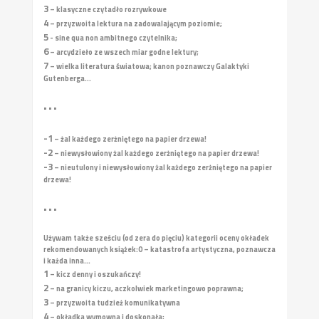
3
– klasyczne czytadło rozrywkowe
4
– przyzwoita lektura na zadowalającym poziomie;
5
- sine qua non ambitnego czytelnika;
6
– arcydzieło ze wszech miar godne lektury;
7
– wielka literatura światowa; kanon poznawczy Galaktyki
Gutenberga...
• • •
-1
– żal każdego zerżniętego na papier drzewa!
-2
– niewysłowiony żal każdego zerżniętego na papier drzewa!
-3
– nieutulony i niewysłowiony żal każdego zerżniętego na papier
drzewa!
• • •
Używam także sześciu (od zera do pięciu) kategorii oceny okładek
rekomendowanych książek:
0 – katastrofa artystyczna, poznawcza
i każda inna...
1
– kicz denny i oszukańczy!
2
– na granicy kiczu, aczkolwiek marketingowo poprawna;
3
– przyzwoita tudzież komunikatywna
4
– okładka wymowna i doskonała;