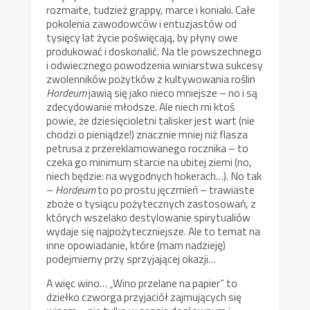
rozmaite, tudzież grappy, marce i koniaki. Całe
pokolenia zawodowców i entuzjastów od
tysięcy lat życie poświęcają, by płyny owe
produkować i doskonalić. Na tle powszechnego
i odwiecznego powodzenia winiarstwa sukcesy
zwolenników pożytków z kultywowania roślin
Hordeum
jawią się jako nieco mniejsze – no i są
zdecydowanie młodsze. Ale niech mi ktoś
powie, że dziesięcioletni talisker jest wart (nie
chodzi o pieniądze!) znacznie mniej niż flasza
petrusa z przereklamowanego rocznika – to
czeka go minimum starcie na ubitej ziemi (no,
niech będzie: na wygodnych hokerach…). No tak
–
Hordeum
to po prostu jęczmień – trawiaste
zboże o tysiącu pożytecznych zastosowań, z
których wszelako destylowanie spirytualiów
wydaje się najpożyteczniejsze. Ale to temat na
inne opowiadanie, które (mam nadzieję)
podejmiemy przy sprzyjającej okazji…
A więc wino… „Wino przelane na papier” to
dziełko czworga przyjaciół zajmujących się