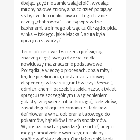
dbając, gdyż nie zamierzają jej pić), wydając
miliony na owe zbiory, a na co dzień popijając
słaby cydr lub cienkie piwko… Tego też nie
czynią „chabrowcy” – oni są wprawdzie
kapłanami, ale innego obrządku. Obrządku picia
winka – takiego, jakie Matka Natura była
uprzejma stworzyć.
Temu procesowi stworzenia poświęcają
znaczną część swego dziełka, co dla
nowicjuszy ma znaczenie podstawowe.
Porządkuje wiedzę o procesach, obala mity i
błędne przekonania, dostarcza fachowej
eksperiencji w kwestii gruntów (czyli
terroir…
),
odmian, chemii, beczek, butelek, nazw, etykiet,
sprzętu (ze szczególnym uwzględnieniem
galaktycznej wręcz roli korkociągu), kieliszków,
zasad degustacji i ich łamania, składników
definiowania wina, dobierania takowego do
pokarmów, bąbelków i innych snobizmów.
Wyposażeni w taką wiedzę (na sucho!) adepci
mogą samodzielnie wyruszyć na zakupy i
spróbować się z winem. Chociaż osobiście nie