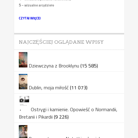
5
– wizualne arcydzieło
CZYTAJ WIĘCEJ
NAJCZĘŚCIEJ OGLĄDANE WPISY
Dziewczyna z Brooklynu
(15 585)
Dublin, moja miłość
(11 073)
Ostrygi i kamienie. Opowieść o Normandii,
Bretanii i Pikardii
(9 226)