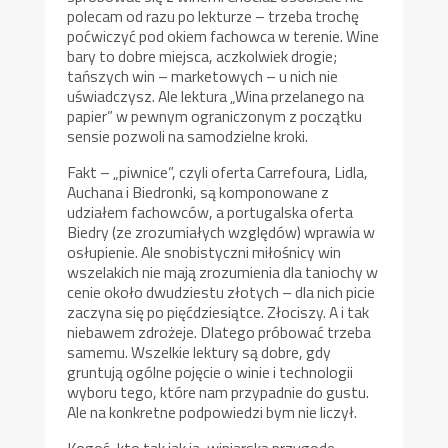
polecam od razu po lekturze – trzeba trochę
poćwiczyć pod okiem fachowca w terenie. Wine
bary to dobre miejsca, aczkolwiek drogie;
tańszych win – marketowych – u nich nie
uświadczysz. Ale lektura „Wina przelanego na
papier” w pewnym ograniczonym z początku
sensie pozwoli na samodzielne kroki.
Fakt – „piwnice”, czyli oferta Carrefoura, Lidla,
Auchana i Biedronki, są komponowane z
udziałem fachowców, a portugalska oferta
Biedry (ze zrozumiałych względów) wprawia w
osłupienie. Ale snobistyczni miłośnicy win
wszelakich nie mają zrozumienia dla taniochy w
cenie około dwudziestu złotych – dla nich picie
zaczyna się po pięćdziesiątce. Złociszy. A i tak
niebawem zdrożeje. Dlatego próbować trzeba
samemu. Wszelkie lektury są dobre, gdy
gruntują ogólne pojęcie o winie i technologii
wyboru tego, które nam przypadnie do gustu.
Ale na konkretne podpowiedzi bym nie liczył.
Kogoś, kto tak jak ja, winiarską przygodę