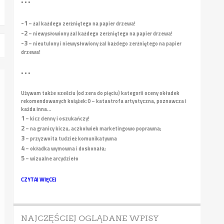
• • •
-1
– żal każdego zerżniętego na papier drzewa!
-2
– niewysłowiony żal każdego zerżniętego na papier drzewa!
-3
– nieutulony i niewysłowiony żal każdego zerżniętego na papier
drzewa!
• • •
Używam także sześciu (od zera do pięciu) kategorii oceny okładek
rekomendowanych książek:
0 – katastrofa artystyczna, poznawcza i
każda inna...
1
– kicz denny i oszukańczy!
2
– na granicy kiczu, aczkolwiek marketingowo poprawna;
3
– przyzwoita tudzież komunikatywna
4
– okładka wymowna i doskonała;
5
– wizualne arcydzieło
CZYTAJ WIĘCEJ
NAJCZĘŚCIEJ OGLĄDANE WPISY