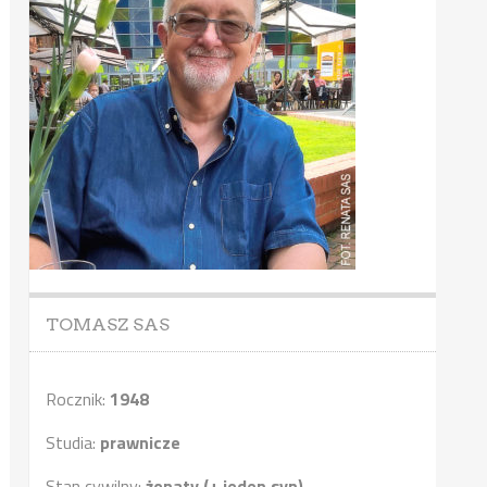
TOMASZ SAS
Rocznik:
1948
Studia:
prawnicze
Stan cywilny:
żonaty (+ jeden syn)