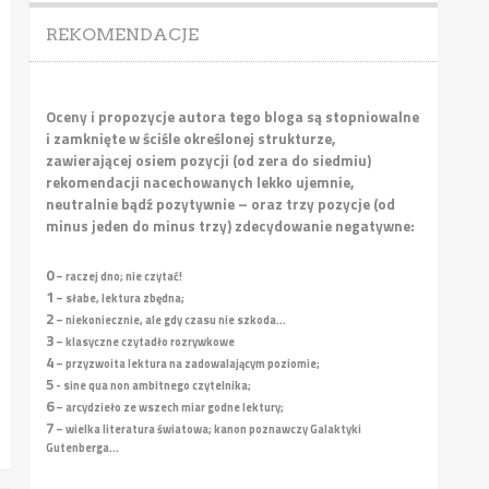
REKOMENDACJE
Oceny i propozycje autora tego bloga są stopniowalne
i zamknięte w ściśle określonej strukturze,
zawierającej osiem pozycji (od zera do siedmiu)
rekomendacji nacechowanych lekko ujemnie,
neutralnie bądź pozytywnie – oraz trzy pozycje (od
minus jeden do minus trzy) zdecydowanie negatywne:
0
– raczej dno; nie czytać!
1
– słabe, lektura zbędna;
2
– niekoniecznie, ale gdy czasu nie szkoda...
3
– klasyczne czytadło rozrywkowe
4
– przyzwoita lektura na zadowalającym poziomie;
5
- sine qua non ambitnego czytelnika;
6
– arcydzieło ze wszech miar godne lektury;
7
– wielka literatura światowa; kanon poznawczy Galaktyki
Gutenberga...