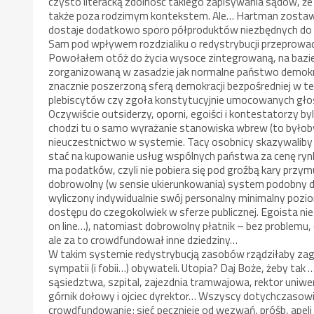
czysto literacką zdolność takiego zapisywania sądów, 
także poza rodzimym kontekstem. Ale… Hartman zostawia
dostaje dodatkowo sporo półproduktów niezbędnych do 
Sam pod wpływem rozdzialiku o redystrybucji przeprowad
Powołałem otóż do życia wysoce zintegrowaną, na bazie p
zorganizowaną w zasadzie jak normalne państwo demokra
znacznie poszerzoną sferą demokracji bezpośredniej w te
plebiscytów czy zgoła konstytucyjnie umocowanych głos
Oczywiście outsiderzy, oporni, egoiści i kontestatorzy byl
chodzi tu o samo wyrażanie stanowiska wbrew (to byłoby
nieuczestnictwo w systemie. Tacy osobnicy skazywaliby s
stać na kupowanie usług wspólnych państwa za cenę rynk
ma podatków, czyli nie pobiera się pod groźbą kary prz
dobrowolny (w sensie ukierunkowania) system podobny d
wyliczony indywidualnie swój personalny minimalny poz
dostępu do czegokolwiek w sferze publicznej. Egoista n
on line…), natomiast dobrowolny płatnik – bez problemu,
ale za to crowdfundował inne dziedziny…
W takim systemie redystrybucją zasobów rządziłaby zag
sympatii (i fobii…) obywateli. Utopia? Daj Boże, żeby tak 
sąsiedztwa, szpital, zajezdnia tramwajowa, rektor uniwe
górnik dołowy i ojciec dyrektor… Wszyscy dotychczasowi b
crowdfundowanie; sieć pęcznieje od wezwań, próśb, apeli 