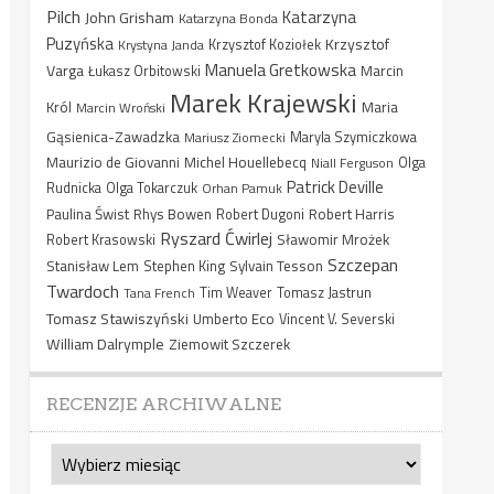
Pilch
Katarzyna
John Grisham
Katarzyna Bonda
Puzyńska
Krzysztof
Krystyna Janda
Krzysztof Koziołek
Manuela Gretkowska
Varga
Marcin
Łukasz Orbitowski
Marek Krajewski
Król
Maria
Marcin Wroński
Gąsienica-Zawadzka
Mariusz Ziomecki
Maryla Szymiczkowa
Maurizio de Giovanni
Michel Houellebecq
Niall Ferguson
Olga
Patrick Deville
Rudnicka
Olga Tokarczuk
Orhan Pamuk
Paulina Świst
Rhys Bowen
Robert Harris
Robert Dugoni
Ryszard Ćwirlej
Sławomir Mrożek
Robert Krasowski
Szczepan
Stanisław Lem
Sylvain Tesson
Stephen King
Twardoch
Tana French
Tim Weaver
Tomasz Jastrun
Tomasz Stawiszyński
Umberto Eco
Vincent V. Severski
William Dalrymple
Ziemowit Szczerek
RECENZJE ARCHIWALNE
Recenzje
archiwalne