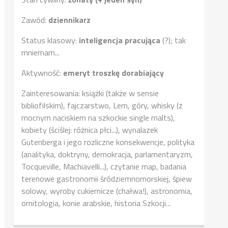
Zawód:
dziennikarz
Status klasowy:
inteligencja pracująca
(?); tak
mniemam...
Aktywność:
emeryt troszkę dorabiający
Zainteresowania: książki (także w sensie
bibliofilskim), fajczarstwo, Lem, góry, whisky (z
mocnym naciskiem na szkockie single malts),
kobiety (ściślej: różnica płci...), wynalazek
Gutenberga i jego rozliczne konsekwencje, polityka
(analityka, doktryny, demokracja, parlamentaryzm,
Tocqueville, Machiavelli...), czytanie map, badania
terenowe gastronomii śródziemnomorskiej, śpiew
solowy, wyroby cukiernicze (chałwa!), astronomia,
ornitologia, konie arabskie, historia Szkocji...