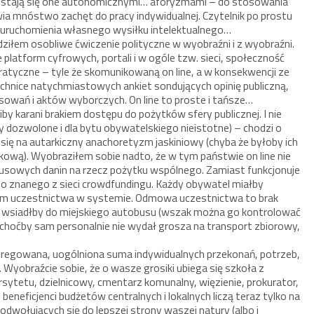
że stają się one autonomicznymi… aforyzmami – do stosowania
 mnóstwo zachęt do pracy indywidualnej. Czytelnik po prostu
uruchomienia własnego wysiłku intelektualnego…
ziłem osobliwe ćwiczenie polityczne w wyobraźni i z wyobraźni.
latform cyfrowych, portali i w ogóle tzw. sieci, społeczność
tyczne – tyle że skomunikowaną on line, a w konsekwencji ze
chnice natychmiastowych ankiet sondujących opinię publiczną,
owań i aktów wyborczych. On line to proste i tańsze…
iby karani brakiem dostępu do pożytków sfery publicznej. I nie
 dozwolone i dla bytu obywatelskiego nieistotne) – chodzi o
ię na autarkiczny anachoretyzm jaskiniowy (chyba że byłoby ich
ową). Wyobraziłem sobie nadto, że w tym państwie on line nie
ymusowych danin na rzecz pożytku wspólnego. Zamiast funkcjonuje
o znanego z sieci crowdfundingu. Każdy obywatel miałby
iom uczestnictwa w systemie. Odmowa uczestnictwa to brak
ie wsiadłby do miejskiego autobusu (wszak można go kontrolować
 choćby sam personalnie nie wydał grosza na transport zbiorowy,
regowana, uogólniona suma indywidualnych przekonań, potrzeb,
… Wyobraźcie sobie, że o wasze grosiki ubiega się szkoła z
rsytetu, dzielnicowy, cmentarz komunalny, więzienie, prokurator,
eneficjenci budżetów centralnych i lokalnych liczą teraz tylko na
odwołujących się do lepszej strony waszej natury (albo i