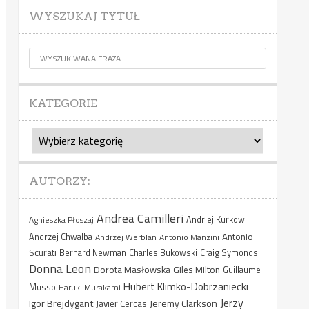
WYSZUKAJ TYTUŁ
KATEGORIE
Kategorie
AUTORZY:
Andrea Camilleri
Agnieszka Płoszaj
Andriej Kurkow
Antonio
Andrzej Chwalba
Andrzej Werblan
Antonio Manzini
Scurati
Bernard Newman
Charles Bukowski
Craig Symonds
Donna Leon
Dorota Masłowska
Giles Milton
Guillaume
Hubert Klimko-Dobrzaniecki
Musso
Haruki Murakami
Jerzy
Igor Brejdygant
Jeremy Clarkson
Javier Cercas