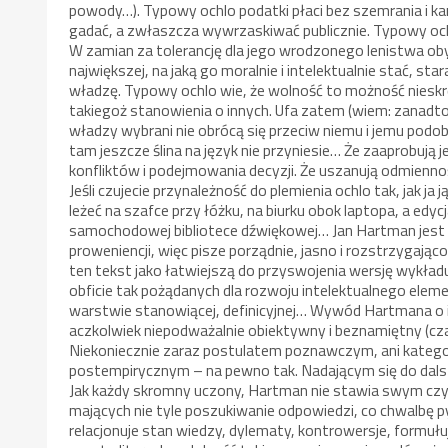
powody…). Typowy ochlo podatki płaci bez szemrania i kan
gadać, a zwłaszcza wywrzaskiwać publicznie. Typowy ochl
W zamian za tolerancję dla jego wrodzonego lenistwa ob
największej, na jaką go moralnie i intelektualnie stać, s
władzę. Typowy ochlo wie, że wolność to możność nies
takiegoż stanowienia o innych. Ufa zatem (wiem: zanadto 
władzy wybrani nie obrócą się przeciw niemu i jemu podo
tam jeszcze ślina na język nie przyniesie… Że zaaprobują
konfliktów i podejmowania decyzji. Że uszanują odmiennośc
Jeśli czujecie przynależność do plemienia ochlo tak, jak 
leżeć na szafce przy łóżku, na biurku obok laptopa, a edyc
samochodowej bibliotece dźwiękowej… Jan Hartman jest fi
proweniencji, więc pisze porządnie, jasno i rozstrzygając
ten tekst jako łatwiejszą do przyswojenia wersję wykład
obficie tak pożądanych dla rozwoju intelektualnego el
warstwie stanowiącej, definicyjnej… Wywód Hartmana o is
aczkolwiek niepodważalnie obiektywny i beznamiętny (cz
Niekoniecznie zaraz postulatem poznawczym, ani kateg
postempirycznym – na pewno tak. Nadającym się do dalsze
Jak każdy skromny uczony, Hartman nie stawia swym czy
mających nie tyle poszukiwanie odpowiedzi, co chwalbę p
relacjonuje stan wiedzy, dylematy, kontrowersje, formułu