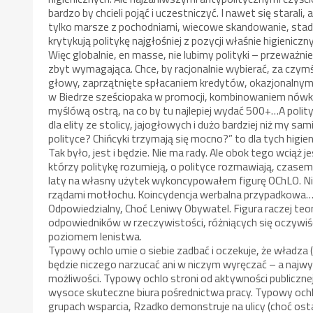
bardzo by chcieli pojąć i uczestniczyć. I nawet się starali
tylko marsze z pochodniami, wiecowe skandowanie, stadi
krytykują politykę najgłośniej z pozycji właśnie higienic
Więc globalnie, en masse, nie lubimy polityki – przeważnie
zbyt wymagająca. Chce, by racjonalnie wybierać, za czymś
głowy, zaprzątnięte spłacaniem kredytów, okazjonalnym
w Biedrze sześciopaka w promocji, kombinowaniem nówki 
myślówą ostrą, na co by tu najlepiej wydać 500+…A polityk
dla elity ze stolicy, jajogłowych i dużo bardziej niż m
polityce? Chińcyki trzymają się mocno?” to dla tych higi
Tak było, jest i będzie. Nie ma rady. Ale obok tego wciąż 
którzy politykę rozumieją, o polityce rozmawiają, czase
laty na własny użytek wykoncypowałem figurę OChLO. Nie
rządami motłochu. Koincydencja werbalna przypadkowa… M
Odpowiedzialny, Choć Leniwy Obywatel. Figura raczej te
odpowiedników w rzeczywistości, różniących się oczywiś
poziomem lenistwa.
Typowy ochlo umie o siebie zadbać i oczekuje, że władza
będzie niczego narzucać ani w niczym wyręczać – a najw
możliwości. Typowy ochlo stroni od aktywności publicznej, 
wysoce skuteczne biura pośrednictwa pracy. Typowy ochlo 
grupach wsparcia, Rzadko demonstruje na ulicy (choć os