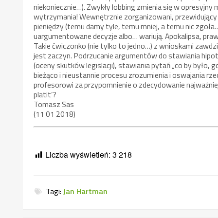
niekoniecznie…). Zwykły lobbing zmienia się w opresyjny m
wytrzymania! Wewnętrznie zorganizowani, przewidujący
pieniędzy (temu damy tyle, temu mniej, a temu nic zgoł
uargumentowane decyzje albo… wariują. Apokalipsa, praw
Takie ćwiczonko (nie tylko to jedno…) z wnioskami zawdz
jest zaczyn. Podrzucanie argumentów do stawiania hipote
(oceny skutków legislacji), stawiania pytań „co by było,
bieżąco i nieustannie procesu zrozumienia i oswajania rz
profesorowi za przypomnienie o zdecydowanie najważniej
platit’?
Tomasz Sas
(11 01 2018)
Liczba wyświetleń:
3 218
Tagi:
Jan Hartman