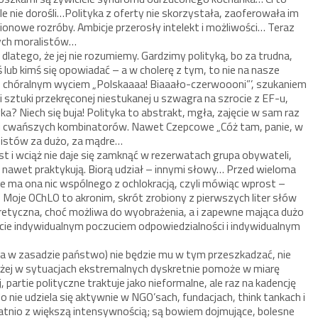
, ale nie dorośli…Polityka z oferty nie skorzystała, zaoferowała im
onowe rozróby. Ambicje przerosły intelekt i możliwości… Teraz
znych moralistów…
 dlatego, że jej nie rozumiemy. Gardzimy polityką, bo za trudna,
 lub kimś się opowiadać – a w cholerę z tym, to nie na nasze
 chóralnym wyciem „Polskaaaa! Biaaało-czerwoooni”’, szukaniem
sztuki przekręconej niestukanej u szwagra na szrocie z EF-u,
a? Niech się buja! Polityka to abstrakt, mgła, zajęcie w sam raz
y sami cwańszych kombinatorów. Nawet Czepcowe „Cóż tam, panie, w
enistów za dużo, za mądre…
jest i wciąż nie daje się zamknąć w rezerwatach grupa obywateli,
m nawet praktykują. Biorą udział – innymi słowy… Przed wieloma
 ma ona nic wspólnego z ochlokracją, czyli mówiąc wprost –
oje OChLO to akronim, skrót zrobiony z pierwszych liter słów
oretyczna, choć możliwa do wyobrażenia, a i zapewne mająca dużo
cie indywidualnym poczuciem odpowiedzialności i indywidualnym
 (a w zasadzie państwo) nie będzie mu w tym przeszkadzać, nie
yżej w sytuacjach ekstremalnych dyskretnie pomoże w miarę
partie polityczne traktuje jako nieformalne, ale raz na kadencję
nie udziela się aktywnie w NGO’sach, fundacjach, think tankach i
tatnio z większą intensywnością; są bowiem dojmujące, bolesne