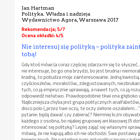
Jan Hartman
Polityka. Władza i nadzieja
Wydawnictwo Agora, Warszawa 2017
Rekomendacja; 5/7
Ocena okładki: 4/5
Nie interesuj się polityką – polityka zain
tobą!
Gdy ktoś mówi (a coraz częściej zdarza mi się to słyszeć…)
nie interesuje, bo go ona brzydzi, bo jest brudna i niemora
kradną, to pobudza moje zainteresowanie. Jedną kwestią. 
czyścioszków, moralistów, zdegustowanych, niezbrukanyc
tych, co ją empirycznie uprawiają, a nawet tych, co ją roz
odpowiedź niełatwo. Prawdopodobnie tkwi ona głęboko w l
Najliczniejsza chyba jest grupa politycznych analfabetó
disco polo („przez twe oczy, te oczy zielone oszalałem…”
pytanie: będą dawać czy zabierać? Niemniej liczni obywatele
każdego z osobna, bo nijakiej grupowej ani klasowej (fi do
interesować się polityką? Lepiej zająć się własnymi spr
mówią, że nie kapują albo ich nie obchodzi. Swe postawy
higienicznych. Ale najżarliwszymi antypolitycznymi czyś