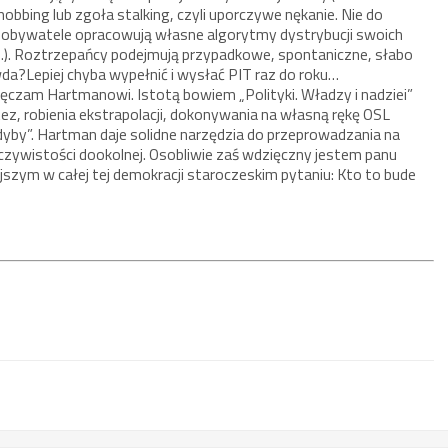
obbing lub zgoła stalking, czyli uporczywe nękanie. Nie do
 obywatele opracowują własne algorytmy dystrybucji swoich
a…). Roztrzepańcy podejmują przypadkowe, spontaniczne, słabo
da?Lepiej chyba wypełnić i wysłać PIT raz do roku…
ięczam Hartmanowi. Istotą bowiem „Polityki. Władzy i nadziei”
z, robienia ekstrapolacji, dokonywania na własną rękę OSL
 gdyby”. Hartman daje solidne narzędzia do przeprowadzania na
eczywistości dookolnej. Osobliwie zaś wdzięczny jestem panu
szym w całej tej demokracji staroczeskim pytaniu: Kto to bude