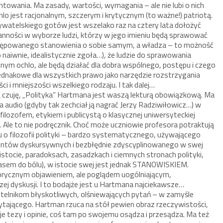
towania. Ma zasady, wartości, wymagania – ale nie lubi o nich
o jest racjonalnym, szczerym i krytycznym (to ważne!) patriotą.
ywatelskiego gotów jest wszelako raz na cztery lata dołożyć
taranności w wyborze ludzi, którzy w jego imieniu będą sprawować
krępowanego stanowienia o sobie samym, a władza – to możność
naiwnie, idealistycznie zgoła…), że ludzie do sprawowania
bnym ochlo, ale będą działać dla dobra wspólnego, postępu i czego
 jednakowe dla wszystkich prawo jako narzędzie rozstrzygania
i i mniejszości wszelkiego rodzaju. I tak dalej…
ja ją czuję, „Polityka” Hartmana jest waszą lekturą obowiązkową. Ma
ja audio (gdyby tak zechciał ją nagrać Jerzy Radziwiłowicz…) w
lozofem, etykiem i publicystą o klasycznej uniwersyteckiej
o. Ale to nie podręcznik. Choć może uczniowie profesora potraktują
u o filozofii polityki – bardzo systematycznego, używającego
ementów dyskursywnych i bezbłędnie zdyscyplinowanego w swej
tocie, paradoksach, zasadzkach i ciemnych stronach polityki,
asem do bólu), w istocie swej jest jednak STANOWISKIEM.
orycznym objawieniem, ale poglądem uogólniającym,
j dyskusji. I to bodajże jest u Hartmana najciekawsze…
telnikom błyskotliwych, olśniewających pytań – w zamyśle
ytającego. Hartman rzuca na stół pewien obraz rzeczywistości,
je tezy i opinie, coś tam po swojemu osądza i przesądza. Ma też