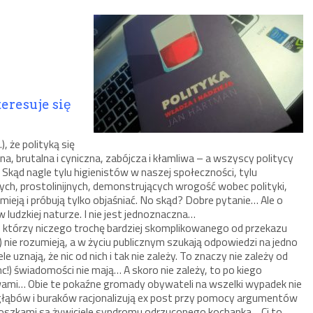
teresuje się
, że polityką się
lna, brutalna i cyniczna, zabójcza i kłamliwa – a wszyscy politycy
Skąd nagle tylu higienistów w naszej społeczności, tylu
h, prostolinijnych, demonstrujących wrogość wobec polityki,
umieją i próbują tylko objaśniać. No skąd? Dobre pytanie… Ale o
udzkiej naturze. I nie jest jednoznaczna…
w, którzy niczego trochę bardziej skomplikowanego od przekazu
) nie rozumieją, a w życiu publicznym szukają odpowiedzi na jedno
 uznają, że nic od nich i tak nie zależy. To znaczy nie zależy od
nc!) świadomości nie mają… A skoro nie zależy, to po kiego
awami… Obie te pokaźne gromady obywateli na wszelki wypadek nie
 głąbów i buraków racjonalizują ex post przy pomocy argumentów
cioszkami są żywiciele syndromu odrzuconego kochanka… Ci to