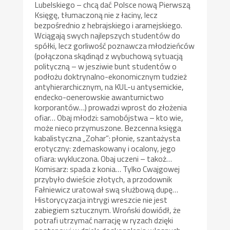
Lubelskiego – chcą dać Polsce nową Pierwszą
Księgę, tłumaczoną nie z łaciny, lecz
bezpośrednio z hebrajskiego i aramejskiego.
Wciągają swych najlepszych studentów do
spółki, lecz gorliwość poznawcza młodzieńców
(połączona skądinąd z wybuchową sytuacją
polityczną – w jesziwie bunt studentów o
podłożu doktrynalno-ekonomicznym tudzież
antyhierarchicznym, na KUL-u antysemickie,
endecko-oenerowskie awanturnictwo
korporantów…) prowadzi wprost do złożenia
ofiar… Obaj młodzi: samobójstwa – kto wie,
może nieco przymuszone. Bezcenna księga
kabalistyczna „Zohar”: płonie, szantażysta
erotyczny: zdemaskowany i ocalony, jego
ofiara: wykluczona. Obaj uczeni – takoż…
Komisarz: spada z konia… Tylko Cwajgowej
przybyło dwieście złotych, a przodownik
Fałniewicz uratował swą służbową dupę…
Historycyzacja intrygi wreszcie nie jest
zabiegiem sztucznym. Wroński dowiódł, że
potrafi utrzymać narrację w ryzach dzięki