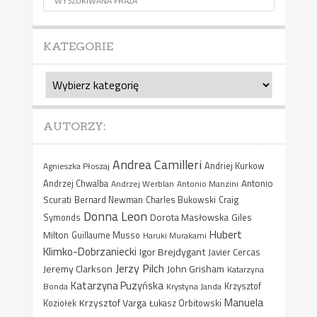
KATEGORIE
Kategorie
AUTORZY:
Andrea Camilleri
Agnieszka Płoszaj
Andriej Kurkow
Antonio
Andrzej Chwalba
Andrzej Werblan
Antonio Manzini
Scurati
Bernard Newman
Charles Bukowski
Craig
Donna Leon
Dorota Masłowska
Giles
Symonds
Hubert
Milton
Guillaume Musso
Haruki Murakami
Klimko-Dobrzaniecki
Igor Brejdygant
Javier Cercas
Jerzy Pilch
Jeremy Clarkson
John Grisham
Katarzyna
Katarzyna Puzyńska
Bonda
Krystyna Janda
Krzysztof
Manuela
Krzysztof Varga
Koziołek
Łukasz Orbitowski