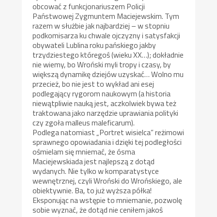
obcować z funkcjonariuszem Policji
Państwowej Zygmuntem Maciejewskim. Tym
razem w służbie jak najbardziej – w stopniu
podkomisarza ku chwale ojczyzny i satysfakcji
obywateli Lublina roku pańskiego jakby
trzydziestego któregoś (wieku XX…); dokładnie
nie wiemy, bo Wroński myli tropy i czasy, by
większą dynamikę dziejów uzyskać… Wolno mu
przecież, bo nie jest to wykład ani esej
podlegający rygorom naukowym (a historia
niewątpliwie nauką jest, aczkolwiek bywa też
traktowana jako narzędzie uprawiania polityki
czy zgoła malleus maleficarum).
Podlega natomiast „Portret wisielca” reżimowi
sprawnego opowiadania i dzięki tej podległości
ośmielam się mniemać, że ósma
Maciejewskiada jest najlepszą z dotąd
wydanych. Nie tylko w komparatystyce
wewnętrznej, czyli Wroński do Wrońskiego, ale
obiektywnie. Ba, to już wyższa półka!
Eksponując na wstępie to mniemanie, pozwolę
sobie wyznać, że dotąd nie ceniłem jakoś