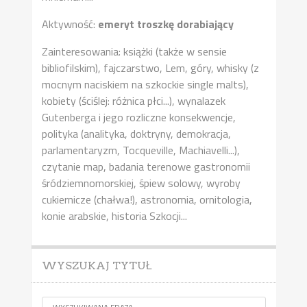
Aktywność:
emeryt troszkę dorabiający
Zainteresowania: książki (także w sensie
bibliofilskim), fajczarstwo, Lem, góry, whisky (z
mocnym naciskiem na szkockie single malts),
kobiety (ściślej: różnica płci...), wynalazek
Gutenberga i jego rozliczne konsekwencje,
polityka (analityka, doktryny, demokracja,
parlamentaryzm, Tocqueville, Machiavelli...),
czytanie map, badania terenowe gastronomii
śródziemnomorskiej, śpiew solowy, wyroby
cukiernicze (chałwa!), astronomia, ornitologia,
konie arabskie, historia Szkocji...
WYSZUKAJ TYTUŁ