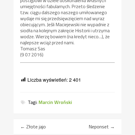
postępowi w dziele doskonalenia własnych
umiejętności fabularnych. Przeto śledzenie
tzw. ciągu dalszego naszego umiłowanego
wydaje mi się przedsięwzięciem nad wyraz
obiecującym. Jeśli Maciejewski nie wypadnie z
siodła na kolejnym zakręcie Historii i utrzyma
wodze. Wierzę bowiem (na kredyt nieco…), że
najlepsze wciąż przed nami.
Tomasz Sas
(9 07 2016)
Liczba wyświetleń:
2 401
Tagi:
Marcin Wroński
←
Złote jajo
Neponset
→