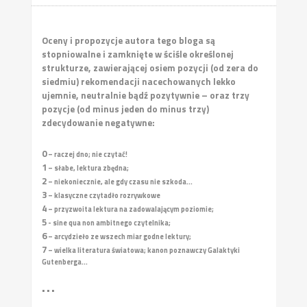
Oceny i propozycje autora tego bloga są
stopniowalne i zamknięte w ściśle określonej
strukturze, zawierającej osiem pozycji (od zera do
siedmiu) rekomendacji nacechowanych lekko
ujemnie, neutralnie bądź pozytywnie – oraz trzy
pozycje (od minus jeden do minus trzy)
zdecydowanie negatywne:
0
– raczej dno; nie czytać!
1
– słabe, lektura zbędna;
2
– niekoniecznie, ale gdy czasu nie szkoda...
3
– klasyczne czytadło rozrywkowe
4
– przyzwoita lektura na zadowalającym poziomie;
5
- sine qua non ambitnego czytelnika;
6
– arcydzieło ze wszech miar godne lektury;
7
– wielka literatura światowa; kanon poznawczy Galaktyki
Gutenberga...
• • •