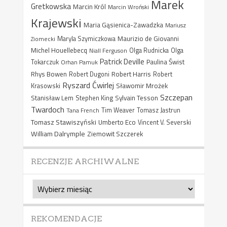
Marek
Gretkowska
Marcin Król
Marcin Wroński
Krajewski
Maria Gąsienica-Zawadzka
Mariusz
Maurizio de Giovanni
Ziomecki
Maryla Szymiczkowa
Michel Houellebecq
Niall Ferguson
Olga Rudnicka
Olga
Patrick Deville
Paulina Świst
Tokarczuk
Orhan Pamuk
Rhys Bowen
Robert Harris
Robert Dugoni
Robert
Ryszard Ćwirlej
Sławomir Mrożek
Krasowski
Szczepan
Stanisław Lem
Sylvain Tesson
Stephen King
Twardoch
Tana French
Tim Weaver
Tomasz Jastrun
Tomasz Stawiszyński
Umberto Eco
Vincent V. Severski
William Dalrymple
Ziemowit Szczerek
RECENZJE ARCHIWALNE
Recenzje
archiwalne
REKOMENDACJE