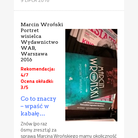
Marcin Wroński
Portret
wisielca
Wydawnictwo
WAB,
Warszawa
2016
Rekomendacja:
4/7
Ocena okładki:
3/5
Co to znaczy
– wpaść w
kabałę…
Znów (po raz
ósmy zresztą) za
sprawą Marcina Wrońskiego mamy okoliczność