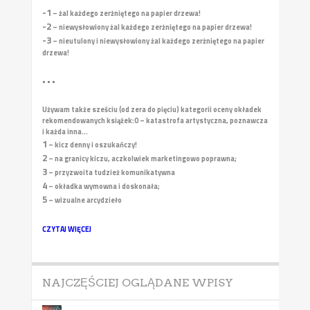
-1
– żal każdego zerżniętego na papier drzewa!
-2
– niewysłowiony żal każdego zerżniętego na papier drzewa!
-3
– nieutulony i niewysłowiony żal każdego zerżniętego na papier
drzewa!
• • •
Używam także sześciu (od zera do pięciu) kategorii oceny okładek
rekomendowanych książek:
0 – katastrofa artystyczna, poznawcza
i każda inna...
1
– kicz denny i oszukańczy!
2
– na granicy kiczu, aczkolwiek marketingowo poprawna;
3
– przyzwoita tudzież komunikatywna
4
– okładka wymowna i doskonała;
5
– wizualne arcydzieło
CZYTAJ WIĘCEJ
NAJCZĘŚCIEJ OGLĄDANE WPISY