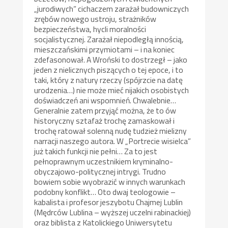
„jurodiwych” cichaczem zarażał budowniczych
zrębów nowego ustroju, strażników
bezpieczeństwa, hycli moralności
socjalistycznej. Zarażał niepodległą innością,
mieszczańskimi przymiotami – i na koniec
zdefasonował. A Wroński to dostrzegł – jako
jeden z nielicznych piszących o tej epoce, i to
taki, który z natury rzeczy (spójrzcie na datę
urodzenia…) nie może mieć nijakich osobistych
doświadczeń ani wspomnień. Chwalebnie…
Generalnie zatem przyjąć można, że to ów
historyczny sztafaż trochę zamaskował i
trochę ratował solenną nudę tudzież mielizny
narracji naszego autora. W „Portrecie wisielca”
już takich funkcji nie pełni… Za to jest
pełnoprawnym uczestnikiem kryminalno-
obyczajowo-politycznej intrygi. Trudno
bowiem sobie wyobrazić w innych warunkach
podobny konflikt… Oto dwaj teologowie –
kabalista i profesor jeszybotu Chajmej Lublin
(Mędrców Lublina – wyższej uczelni rabinackiej)
oraz biblista z Katolickiego Uniwersytetu