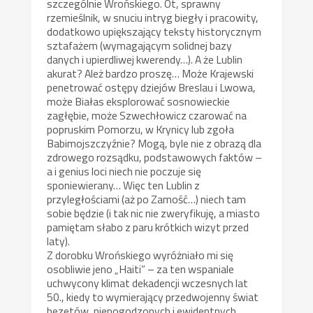
szczególnie Wrońskiego. Ot, sprawny
rzemieślnik, w snuciu intryg biegły i pracowity,
dodatkowo upiększający teksty historycznym
sztafażem (wymagającym solidnej bazy
danych i upierdliwej kwerendy…). A że Lublin
akurat? Ależ bardzo proszę… Może Krajewski
penetrować ostępy dziejów Breslau i Lwowa,
może Białas eksplorować sosnowieckie
zagłębie, może Szwechłowicz czarować na
popruskim Pomorzu, w Krynicy lub zgoła
Babimojszczyźnie? Mogą, byle nie z obrazą dla
zdrowego rozsądku, podstawowych faktów –
a i genius loci niech nie poczuje się
sponiewierany… Więc ten Lublin z
przyległościami (aż po Zamość…) niech tam
sobie będzie (i tak nic nie zweryfikuję, a miasto
pamiętam słabo z paru krótkich wizyt przed
laty).
Z dorobku Wrońskiego wyróżniało mi się
osobliwie jeno „Haiti” – za ten wspaniale
uchwycony klimat dekadencji wczesnych lat
50., kiedy to wymierający przedwojenny świat
bezetów, niepogodzonych i ewidentnych