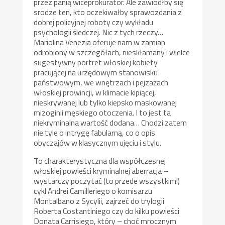
przez panią wiceprokurator. Ale zawiódłby się
srodze ten, kto oczekiwałby sprawozdania z
dobrej policyjnej roboty czy wykładu
psychologii śledczej. Nic z tych rzeczy…
Mariolina Venezia oferuje nam w zamian
odrobiony w szczegółach, nieskłamany i wielce
sugestywny portret włoskiej kobiety
pracującej na urzędowym stanowisku
państwowym, we wnętrzach i pejzażach
włoskiej prowincji, w klimacie kipiącej,
nieskrywanej lub tylko kiepsko maskowanej
mizoginii męskiego otoczenia. I to jest ta
niekryminalna wartość dodana… Chodzi zatem
nie tyle o intrygę fabularną, co o opis
obyczajów w klasycznym ujęciu i stylu.
To charakterystyczna dla współczesnej
włoskiej powieści kryminalnej aberracja –
wystarczy poczytać (to przede wszystkim!)
cykl Andrei Camilleriego o komisarzu
Montalbano z Sycylii, zajrzeć do trylogii
Roberta Costantiniego czy do kilku powieści
Donata Carrisiego, który – choć mrocznym