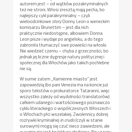
autorem jest – od wątków pozakryminalnych
też nie stroni. Włosi zresztą mają pecha, bo
najlepszy cykl parakryminalny – czyli
wieloodcinkowe
story
Donny Leon o weneckim
komisarzu Brunettim – jest dla nich
praktycznie niedostępne, albowiem Donna
Leon pisze i wydaje po angielsku, a do tego
zabroniła tłumaczyć swe powieści na włoski.
Nie wiedzieć czemu – chyba z grzeczności, bo
jednak jej liczne dygresje natury politycznej i
społecznej dla Włochów jako takich pochlebne
nie są.
W sumie zatem „Kamienne miasto” jest
zapowiedzią (bo pani Venezia ma na koncie już
sporo tekstów o prokuratorce Tataranni, więc
wszystko zależy od wydolności translatorów)
całkiem udanego i wartościowego poznawczo
cyklu literackiego o współczesnych Włoszech i
o Włochach płci wszelakiej. Zwolennicy dobrej
rozrywki kryminalnej
in crudo
(czyli w stanie
surowym) mogą się czuć nieco zawiedzeni, ale
w sumie nie jest to lektura chybiona. No i z paru