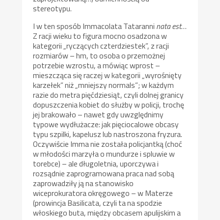
stereotypu.
I w ten sposób Immacolata Tataranni
nata est
…
Z racji wieku to figura mocno osadzona w
kategorii „ryczących czterdziestek”, z racji
rozmiarów – hm, to osoba o przemożnej
potrzebie wzrostu, a mówiąc wprost –
mieszcząca się raczej w kategorii „wyrośnięty
karzełek” niż „mniejszy normals”; w każdym
razie do metra pięćdziesiąt, czyli dolnej granicy
dopuszczenia kobiet do służby w policji, trochę
jej brakowało – nawet gdy uwzględnimy
typowe wydłużacze: jak pięciocalowe obcasy
typu szpilki, kapelusz lub nastroszona fryzura.
Oczywiście Imma nie została policjantką (choć
w młodości marzyła o mundurze i spluwie w
torebce) – ale długoletnia, uporczywa i
rozsądnie zaprogramowana praca nad sobą
zaprowadziły ją na stanowisko
wiceprokuratora okręgowego – w Materze
(prowincja Basilicata, czyli ta na spodzie
włoskiego buta, między obcasem apulijskim a