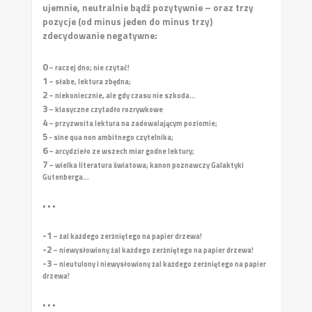
ujemnie, neutralnie bądź pozytywnie – oraz trzy
pozycje (od minus jeden do minus trzy)
zdecydowanie negatywne:
0
– raczej dno; nie czytać!
1
– słabe, lektura zbędna;
2
– niekoniecznie, ale gdy czasu nie szkoda...
3
– klasyczne czytadło rozrywkowe
4
– przyzwoita lektura na zadowalającym poziomie;
5
- sine qua non ambitnego czytelnika;
6
– arcydzieło ze wszech miar godne lektury;
7
– wielka literatura światowa; kanon poznawczy Galaktyki
Gutenberga...
• • •
-1
– żal każdego zerżniętego na papier drzewa!
-2
– niewysłowiony żal każdego zerżniętego na papier drzewa!
-3
– nieutulony i niewysłowiony żal każdego zerżniętego na papier
drzewa!
• • •