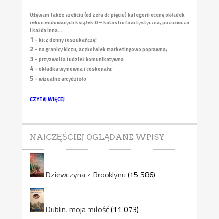
Używam także sześciu (od zera do pięciu) kategorii oceny okładek
rekomendowanych książek:
0 – katastrofa artystyczna, poznawcza
i każda inna...
1
– kicz denny i oszukańczy!
2
– na granicy kiczu, aczkolwiek marketingowo poprawna;
3
– przyzwoita tudzież komunikatywna
4
– okładka wymowna i doskonała;
5
– wizualne arcydzieło
CZYTAJ WIĘCEJ
NAJCZĘŚCIEJ OGLĄDANE WPISY
Dziewczyna z Brooklynu
(15 586)
Dublin, moja miłość
(11 073)