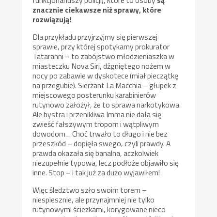
funkcjonariuszy policji), które to osoby
są
znacznie ciekawsze niż sprawy, które
rozwiązują!
Dla przykładu przyjrzyjmy się pierwszej
sprawie, przy której spotykamy prokurator
Tataranni – to zabójstwo młodzieniaszka w
miasteczku Nova Siri, dźgniętego nożem w
nocy po zabawie w dyskotece (miał pieczątkę
na przegubie). Sierżant La Macchia – głupek z
miejscowego posterunku karabinierów
rutynowo założył, że to sprawa narkotykowa.
Ale bystra i przenikliwa Imma nie dała się
zwieść fałszywym tropom i wątpliwym
dowodom… Choć trwało to długo i nie bez
przeszkód – dopięła swego, czyli prawdy. A
prawda okazała się banalna, aczkolwiek
niezupełnie typowa, lecz podłoże objawiło się
inne. Stop – i tak już za dużo wyjawiłem!
Więc śledztwo szło swoim torem –
niespiesznie, ale przynajmniej nie tylko
rutynowymi ścieżkami, korygowane nieco