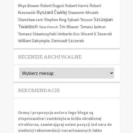
Rhys Bowen
Robert Harris
Robert Dugoni
Robert
Ryszard Ćwirlej
Sławomir Mrożek
Krasowski
Szczepan
Stanisław Lem
Sylvain Tesson
Stephen King
Twardoch
Tana French
Tim Weaver
Tomasz Jastrun
Tomasz Stawiszyński
Umberto Eco
Vincent V. Severski
William Dalrymple
Ziemowit Szczerek
RECENZJE ARCHIWALNE
Recenzje
archiwalne
REKOMENDACJE
Oceny i propozycje autora tego bloga są
stopniowalne i zamknięte w ściśle określonej
strukturze, zawierającej osiem pozycji (od zera do
siedmiu) rekomendacji nacechowanych lekko