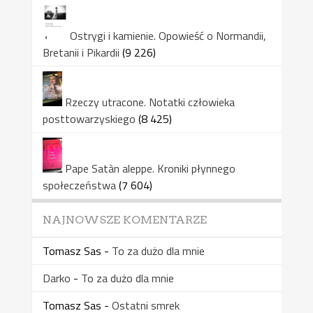
Ostrygi i kamienie. Opowieść o Normandii,
Bretanii i Pikardii
(9 226)
Rzeczy utracone. Notatki człowieka
posttowarzyskiego
(8 425)
Pape Satàn aleppe. Kroniki płynnego
społeczeństwa
(7 604)
NAJNOWSZE KOMENTARZE
Tomasz Sas
-
To za dużo dla mnie
Darko
-
To za dużo dla mnie
Tomasz Sas
-
Ostatni smrek