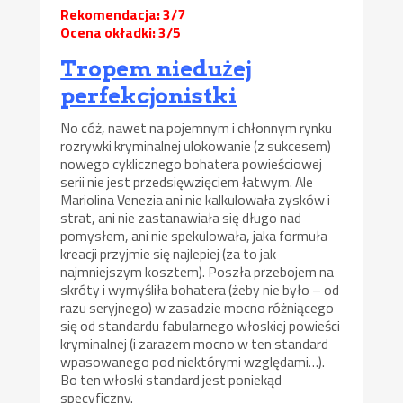
Rekomendacja: 3/7
Ocena okładki: 3/5
Tropem niedużej
perfekcjonistki
No cóż, nawet na pojemnym i chłonnym rynku
rozrywki kryminalnej ulokowanie (z sukcesem)
nowego cyklicznego bohatera powieściowej
serii nie jest przedsięwzięciem łatwym. Ale
Mariolina Venezia ani nie kalkulowała zysków i
strat, ani nie zastanawiała się długo nad
pomysłem, ani nie spekulowała, jaka formuła
kreacji przyjmie się najlepiej (za to jak
najmniejszym kosztem). Poszła przebojem na
skróty i wymyśliła bohatera (żeby nie było – od
razu seryjnego) w zasadzie mocno różniącego
się od standardu fabularnego włoskiej powieści
kryminalnej (i zarazem mocno w ten standard
wpasowanego pod niektórymi względami…).
Bo ten włoski standard jest poniekąd
specyficzny.