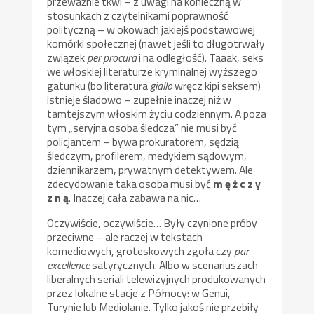
przeważnie tkwi – z uwagi na konieczną w
stosunkach z czytelnikami poprawność
polityczną – w okowach jakiejś podstawowej
komórki społecznej (nawet jeśli to długotrwały
związek
per procura
i na odległość). Taaak, seks
we włoskiej literaturze kryminalnej wyższego
gatunku (bo literatura
giallo
wręcz kipi seksem)
istnieje śladowo – zupełnie inaczej niż w
tamtejszym włoskim życiu codziennym. A poza
tym „seryjna osoba śledcza” nie musi być
policjantem – bywa prokuratorem, sędzią
śledczym, profilerem, medykiem sądowym,
dziennikarzem, prywatnym detektywem. Ale
zdecydowanie taka osoba musi być
m ę ż c z y
z n ą
. Inaczej cała zabawa na nic…
Oczywiście, oczywiście… Były czynione próby
przeciwne – ale raczej w tekstach
komediowych, groteskowych zgoła czy
par
excellence
satyrycznych. Albo w scenariuszach
liberalnych seriali telewizyjnych produkowanych
przez lokalne stacje z Północy: w Genui,
Turynie lub Mediolanie. Tylko jakoś nie przebiły