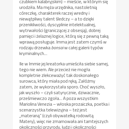
czubkiem kalabryjskim) – mieście, w którym się
urodziła. Ma męża urzędnika, nastoletnią
córeczkę, charakterek raczej wredny i
niewątpliwy talent śledczy – a to dzięki
przenikliwości, dyscyplinie intelektualnej,
wytrwałości (graniczącej z obsesją), dobrej
pamięci i żelaznej logice, którą się z pewną taką
wprawą posługuje. Imma jest zatem czymś w
rodzaju drzewka
bonsai
w całej galerii typów
kryminalnych…
Ile w Immie jej kreatorka umieściła siebie samej,
tego nie wiem. Ale przecież nie mogła
kompletnie zlekceważyć tak doskonałego
surowca, który miała pod ręką. Załóżmy
zatem, że wykorzystała sporo. Choć wyszło,
jak wyszło – czyli satyrycznie, dziwacznie,
prześmiewczo zgoła… A poza wszystkim
Mariolina Venezia – włoska prozaiczka, poetka i
scenarzystka telewizyjna – też jest
„materaną” (czyli obywatelką rodowitą
Matery), więc nie zmarnowała ani tamtejszych
okoliczności przyrody, ludzi i okoliczności