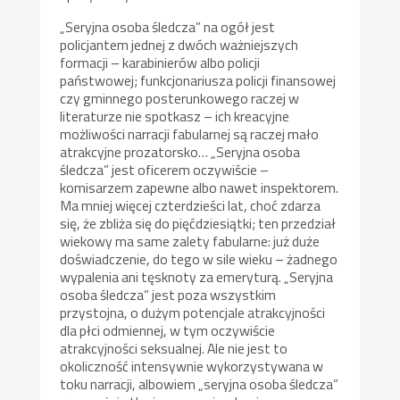
„Seryjna osoba śledcza” na ogół jest
policjantem jednej z dwóch ważniejszych
formacji – karabinierów albo policji
państwowej; funkcjonariusza policji finansowej
czy gminnego posterunkowego raczej w
literaturze nie spotkasz – ich kreacyjne
możliwości narracji fabularnej są raczej mało
atrakcyjne prozatorsko… „Seryjna osoba
śledcza” jest oficerem oczywiście –
komisarzem zapewne albo nawet inspektorem.
Ma mniej więcej czterdzieści lat, choć zdarza
się, że zbliża się do pięćdziesiątki; ten przedział
wiekowy ma same zalety fabularne: już duże
doświadczenie, do tego w sile wieku – żadnego
wypalenia ani tęsknoty za emeryturą. „Seryjna
osoba śledcza” jest poza wszystkim
przystojna, o dużym potencjale atrakcyjności
dla płci odmiennej, w tym oczywiście
atrakcyjności seksualnej. Ale nie jest to
okoliczność intensywnie wykorzystywana w
toku narracji, albowiem „seryjna osoba śledcza”