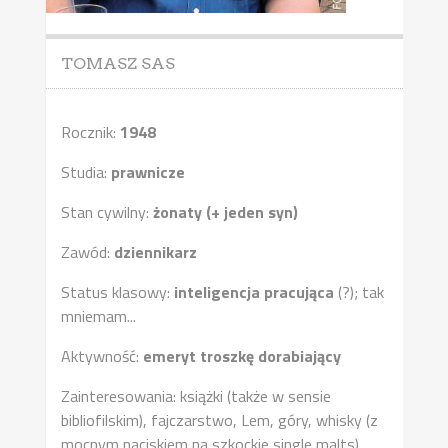
TOMASZ SAS
Rocznik:
1948
Studia:
prawnicze
Stan cywilny:
żonaty (+ jeden syn)
Zawód:
dziennikarz
Status klasowy:
inteligencja pracująca
(?); tak
mniemam...
Aktywność:
emeryt troszkę dorabiający
Zainteresowania: książki (także w sensie
bibliofilskim), fajczarstwo, Lem, góry, whisky (z
mocnym naciskiem na szkockie single malts),