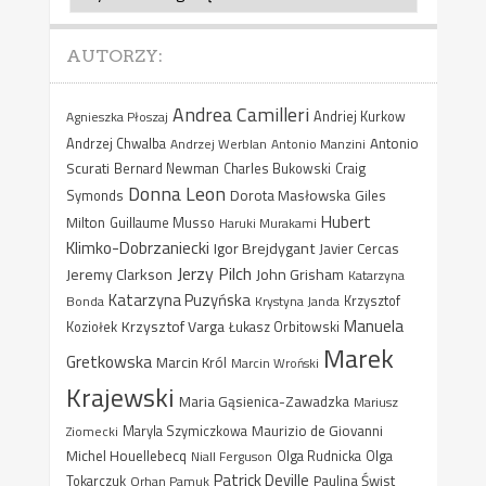
AUTORZY:
Andrea Camilleri
Agnieszka Płoszaj
Andriej Kurkow
Antonio
Andrzej Chwalba
Andrzej Werblan
Antonio Manzini
Scurati
Bernard Newman
Charles Bukowski
Craig
Donna Leon
Dorota Masłowska
Giles
Symonds
Hubert
Milton
Guillaume Musso
Haruki Murakami
Klimko-Dobrzaniecki
Igor Brejdygant
Javier Cercas
Jerzy Pilch
Jeremy Clarkson
John Grisham
Katarzyna
Katarzyna Puzyńska
Bonda
Krystyna Janda
Krzysztof
Manuela
Krzysztof Varga
Koziołek
Łukasz Orbitowski
Marek
Gretkowska
Marcin Król
Marcin Wroński
Krajewski
Maria Gąsienica-Zawadzka
Mariusz
Maurizio de Giovanni
Ziomecki
Maryla Szymiczkowa
Michel Houellebecq
Niall Ferguson
Olga Rudnicka
Olga
Patrick Deville
Paulina Świst
Tokarczuk
Orhan Pamuk