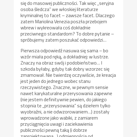
się do masowej publiczności. Tak więc „seryjna
osoba śledcza” we włoskiej literaturze
kryminalnej to facet – zawsze facet. Dlaczego
zatem Mariolina Venezia poszła przebojem
wbrew i wykreowała coś dokładnie
przeciwnego standardom? To dobre pytanie –
spróbujemy zatem poszukać odpowiedzi…
Pierwsza odpowiedź nasuwa się sama – bo
wzór miała pod ręką, a dokładniej: w lustrze.
Znaczy na obraz swój i podobieństwo… I
szkoda byłaby, gdyby tak dobry wzorzec się
zmarnował. Nie twierdzę oczywiście, że kreacja
jest jeden do jednego wobec stanu
rzeczywistego. Znaczne, w pewnym sensie
nawet karykaturalne przerysowania zapewne
(nie jestem definitywnie pewien, do jakiego
stopnia te „przerysowania” są dziełem tylko
wyobraźni, a nie odwzorowaniem…) zostały
wprowadzone jako wabiki, z zamiarem
przyciągnięcia uwagi i zaciekawienia
publiczności pewną taką (i dobrze
zaprojektowaną…) odmiennością od