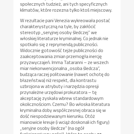
społecznych tudzież, ani tych specyficznych
klimatów, które rozezna tylko ktoś miejscowy.
W rezultacie pani Venezia wykreowała postać
charakterystyczną na tyle, by zakłócić
stereotyp „seryjnej osoby śledczej” we
włoskiej literaturze kryminalnej. Co jednak nie
spotkało się z reprymendą publiczności.
Widocznie gotowość tejże publiczności do
zaakceptowania zmian przemogła inercję
przyzwyczajeń. Imma Tataranni – ze wszech
miar niekonwencjonalna „osoba śledcza”,
budząca raczej politowanie (nawet ochotę do
błazeństwa) niż respekt, dla kontrastu
uzbrojona w atrybuty i narzędzia opresji
przynależne urzędowi prokuratora – tę
akceptację zyskała wbrew standardowym
okolicznościom. Czemu? Bo włoska literatura
kryminalna doby współczesnej obraca się w
dość niespodziewanym kierunku. Otóż
mianowicie kreuje (i wciąż doskonali ich figury)
„seryjne osoby śledcze” (na ogół