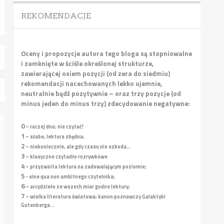
REKOMENDACJE
Oceny i propozycje autora tego bloga są stopniowalne
i zamknięte w ściśle określonej strukturze,
zawierającej osiem pozycji (od zera do siedmiu)
rekomendacji nacechowanych lekko ujemnie,
neutralnie bądź pozytywnie – oraz trzy pozycje (od
minus jeden do minus trzy) zdecydowanie negatywne:
0
– raczej dno; nie czytać!
1
– słabe, lektura zbędna;
2
– niekoniecznie, ale gdy czasu nie szkoda...
3
– klasyczne czytadło rozrywkowe
4
– przyzwoita lektura na zadowalającym poziomie;
5
- sine qua non ambitnego czytelnika;
6
– arcydzieło ze wszech miar godne lektury;
7
– wielka literatura światowa; kanon poznawczy Galaktyki
Gutenberga...