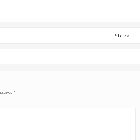
Stolica
→
naczone
*