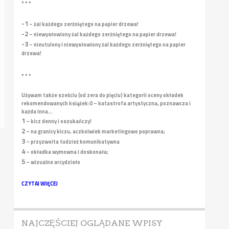
• • •
-1
– żal każdego zerżniętego na papier drzewa!
-2
– niewysłowiony żal każdego zerżniętego na papier drzewa!
-3
– nieutulony i niewysłowiony żal każdego zerżniętego na papier
drzewa!
• • •
Używam także sześciu (od zera do pięciu) kategorii oceny okładek
rekomendowanych książek:
0 – katastrofa artystyczna, poznawcza i
każda inna...
1
– kicz denny i oszukańczy!
2
– na granicy kiczu, aczkolwiek marketingowo poprawna;
3
– przyzwoita tudzież komunikatywna
4
– okładka wymowna i doskonała;
5
– wizualne arcydzieło
CZYTAJ WIĘCEJ
NAJCZĘŚCIEJ OGLĄDANE WPISY