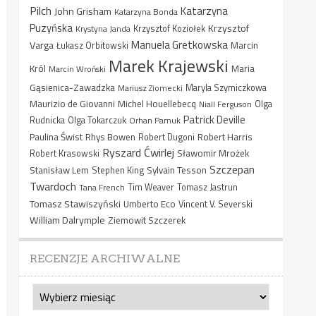
Pilch
Katarzyna
John Grisham
Katarzyna Bonda
Puzyńska
Krzysztof
Krystyna Janda
Krzysztof Koziołek
Manuela Gretkowska
Varga
Marcin
Łukasz Orbitowski
Marek Krajewski
Król
Maria
Marcin Wroński
Gąsienica-Zawadzka
Mariusz Ziomecki
Maryla Szymiczkowa
Maurizio de Giovanni
Michel Houellebecq
Niall Ferguson
Olga
Patrick Deville
Rudnicka
Olga Tokarczuk
Orhan Pamuk
Paulina Świst
Rhys Bowen
Robert Harris
Robert Dugoni
Ryszard Ćwirlej
Sławomir Mrożek
Robert Krasowski
Szczepan
Stanisław Lem
Sylvain Tesson
Stephen King
Twardoch
Tana French
Tim Weaver
Tomasz Jastrun
Tomasz Stawiszyński
Umberto Eco
Vincent V. Severski
William Dalrymple
Ziemowit Szczerek
RECENZJE ARCHIWALNE
Recenzje
archiwalne