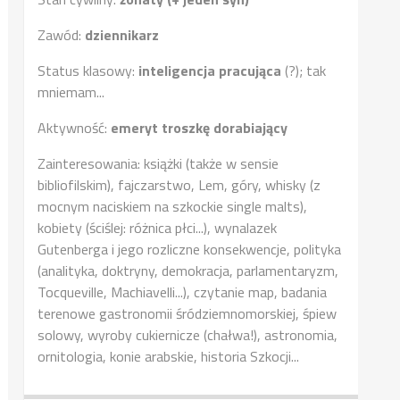
Zawód:
dziennikarz
Status klasowy:
inteligencja pracująca
(?); tak
mniemam...
Aktywność:
emeryt troszkę dorabiający
Zainteresowania: książki (także w sensie
bibliofilskim), fajczarstwo, Lem, góry, whisky (z
mocnym naciskiem na szkockie single malts),
kobiety (ściślej: różnica płci...), wynalazek
Gutenberga i jego rozliczne konsekwencje, polityka
(analityka, doktryny, demokracja, parlamentaryzm,
Tocqueville, Machiavelli...), czytanie map, badania
terenowe gastronomii śródziemnomorskiej, śpiew
solowy, wyroby cukiernicze (chałwa!), astronomia,
ornitologia, konie arabskie, historia Szkocji...