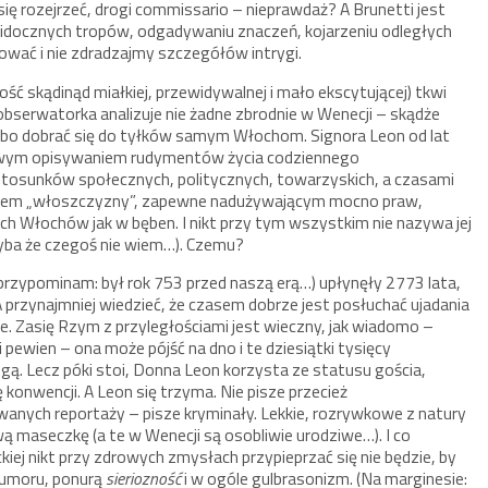
ię rozejrzeć, drogi commissario – nieprawdaż? A Brunetti jest
idocznych tropów, odgadywaniu znaczeń, kojarzeniu odległych
ać i nie zdradzajmy szczegółów intrygi.
ość skądinąd miałkiej, przewidywalnej i mało ekscytującej) tkwi
bserwatorka analizuje nie żadne zbrodnie w Wenecji – skądże
 bo dobrać się do tyłków samym Włochom. Signora Leon od lat
owym opisywaniem rudymentów życia codziennego
stosunków społecznych, politycznych, towarzyskich, a czasami
arzem „włoszczyzny”, zapewne nadużywającym mocno praw,
ych Włochów jak w bęben. I nikt przy tym wszystkim nie nazywa jej
chyba że czegoś nie wiem…). Czemu?
przypominam: był rok 753 przed naszą erą…) upłynęły 2773 lata,
A przynajmniej wiedzieć, że czasem dobrze jest posłuchać ujadania
. Zasię Rzym z przyległościami jest wieczny, jak wiadomo –
 pewien – ona może pójść na dno i te dziesiątki tysięcy
ą. Lecz póki stoi, Donna Leon korzysta ze statusu gościa,
konwencji. A Leon się trzyma. Nie pisze przecież
wanych reportaży – pisze kryminały. Lekkie, rozrywkowe z natury
 maseczkę (a te w Wenecji są osobliwie urodziwe…). I co
erackiej nikt przy zdrowych zmysłach przypieprzać się nie będzie, by
 humoru, ponurą
sieriozność
i w ogóle gulbrasonizm. (Na marginesie: