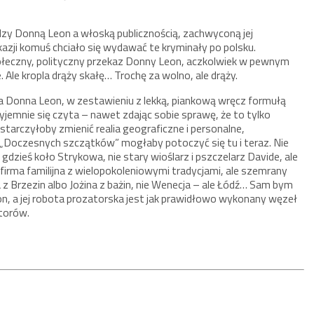
ędzy Donną Leon a włoską publicznością, zachwyconą jej
okazji komuś chciało się wydawać te kryminały po polsku.
ołeczny, polityczny przekaz Donny Leon, aczkolwiek w pewnym
 Ale kropla drąży skałę… Trochę za wolno, ale drąży.
a Donna Leon, w zestawieniu z lekką, piankową wręcz formułą
rzyjemnie się czyta – nawet zdając sobie sprawę, że to tylko
tarczyłoby zmienić realia geograficzne i personalne,
 „Doczesnych szczątków” mogłaby potoczyć się tu i teraz. Nie
gdzieś koło Strykowa, nie stary wioślarz i pszczelarz Davide, ale
irma familijna z wielopokoleniowymi tradycjami, ale szemrany
 z Brzezin albo Jożina z bażin, nie Wenecja – ale Łódź… Sam bym
eon, a jej robota prozatorska jest jak prawidłowo wykonany węzeł
atorów.