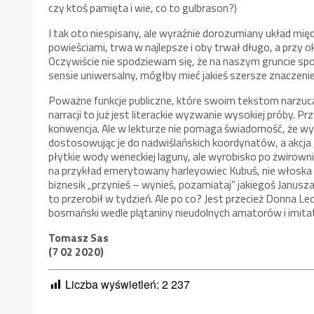
czy ktoś pamięta i wie, co to gulbrason?)
I tak oto niespisany, ale wyraźnie dorozumiany układ mi
powieściami, trwa w najlepsze i oby trwał długo, a przy 
Oczywiście nie spodziewam się, że na naszym gruncie sp
sensie uniwersalny, mógłby mieć jakieś szersze znaczenie.
Poważne funkcje publiczne, które swoim tekstom narzuc
narracji to już jest literackie wyzwanie wysokiej próby. P
konwencja. Ale w lekturze nie pomaga świadomość, że wys
dostosowując je do nadwiślańskich koordynatów, a akcja
płytkie wody weneckiej laguny, ale wyrobisko po żwirowni 
na przykład emerytowany harleyowiec Kubuś, nie włoska f
biznesik „przynieś – wynieś, pozamiataj” jakiegoś Janusza
to przerobił w tydzień. Ale po co? Jest przecież Donna L
bosmański wedle plątaniny nieudolnych amatorów i imit
Tomasz Sas
(7 02 2020)
Liczba wyświetleń:
2 237