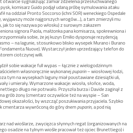
yt otwarcie sygnalizując zamiar zdzielenia przesłuchiwanego
pysk, komisarz Guido podjął udaną próbę symulowania ataku
rafił na oddział Pronto Soccorso (ichni SOR) weneckiego Ospedale
y, wyjąwszy może najgorszych wrogów…), a tam zmierzyli mu
m, jak to się nazywa po włosku) z surowym zakazem
eniona signora Paola, małżonka pana komisarza, spokrewniona i
przypomniała sobie, że jej kuzyn Emilio dysponuje rezydencją
rasmo – na lagunie, stosunkowo blisko wysepek Murano i Burano
 Fondamenta Nuove). Wystarczył jeden uprzedzający telefon do
torem ciotczynej willi.
ił sobie wakacje full wypas – łącznie z wielogodzinnym
łaścicielem własnoręcznie wykonanej
puparin
– wiosłowej łodzi,
 poza tym na wysepkach laguny miał poustawiane dziesiątki uli,
wały i umierały. Wymarzone wakacje: wiosła, słońce, woda,
nettiego długo nie potrwało. Przyszła burza i Davide zaginął z
 na grób żony (cmentarz oczywiście też na wyspie – San
dowej okazałości, by wszcząć poszukiwania przyjaciela. Szybko
bok cmentarza wywróconą do góry dnem
puparin
, a pod nią
larz nad wioślarze, zwycięzca słynnych regat (organizowanych na
go osadzie na tylnym wiośle pracował też ojciec Brunettiego) i