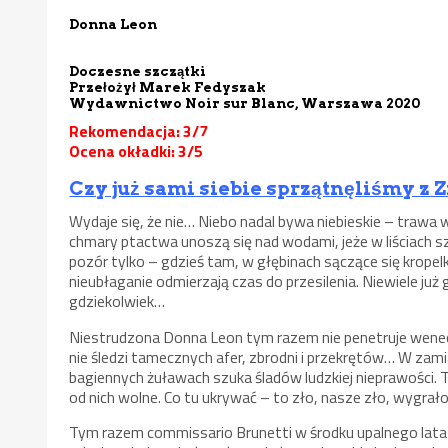
Donna Leon
Doczesne szczątki
Przełożył Marek Fedyszak
Wydawnictwo Noir sur Blanc, Warszawa 2020
Rekomendacja: 3/7
Ocena okładki: 3/5
Czy już sami siebie sprzątnęliśmy z 
Wydaje się, że nie… Niebo nadal bywa niebieskie – trawa w
chmary ptactwa unoszą się nad wodami, jeże w liściach sz
pozór tylko – gdzieś tam, w głębinach sączące się kropel
nieubłaganie odmierzają czas do przesilenia. Niewiele już
gdziekolwiek…
Niestrudzona Donna Leon tym razem nie penetruje weneck
nie śledzi tamecznych afer, zbrodni i przekrętów… W zami
bagiennych żuławach szuka śladów ludzkiej nieprawości. 
od nich wolne. Co tu ukrywać – to zło, nasze zło, wygra
Tym razem commissario Brunetti w środku upalnego lata 