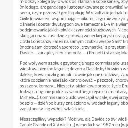
młodszy kolega był o włos od złamania sobie kariery, zb
(młodego, aroganckiego i ustosunkowanego prawnika) w 
serca, czym przerwał groźną akcję. W rezultacie jednak t
Civile (nawiasem wspominając – nikomu tego nie życzym
ciśnienie i dostał dwutygodniowe tameczne L-4 (nie wie
podejmowania jakichkolwiek czynności służbowych. Nieoc
skoligacona w zasadzie z połową weneckiej arystokracji, 
ciotki Constanzy Falieri na samym czubku wyspy Sant’ E
(można tam dotrzeć vaporetto „trzynastką” z przystani
Davide – zarządcy nieruchomości – i Brunetti stał się loka
Pod wpływem szoku egzystencjalnego commissario urządz
wiosłowaniem po lagunie; dozorca Davide był bowiem w
dalekiej krewniaczki gondoli i równie jak one urodziwej. A
które codziennie należało kontrolować – pszczoły choro
pszczoły, komary… Niestety, sielankowe proste życie Bru
łodzią na lagunie podczas samotnego rejsu na cmentarz,
Michele…). Commissario Guido wystąpił w całej swej urzę
poszło – dzień po burzy znaleziono w wodach laguny o
zaplątane w linę zwłoki właściciela…
Nieszczęśliwy wypadek? Możliwe, ale Davide to był wioś
Canale Grande od XIV wieku…) weneckich w 1967 roku (w je