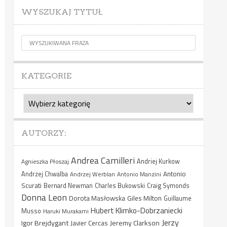
WYSZUKAJ TYTUŁ
KATEGORIE
Kategorie
AUTORZY:
Andrea Camilleri
Agnieszka Płoszaj
Andriej Kurkow
Antonio
Andrzej Chwalba
Andrzej Werblan
Antonio Manzini
Scurati
Bernard Newman
Charles Bukowski
Craig Symonds
Donna Leon
Dorota Masłowska
Giles Milton
Guillaume
Hubert Klimko-Dobrzaniecki
Musso
Haruki Murakami
Jerzy
Igor Brejdygant
Jeremy Clarkson
Javier Cercas