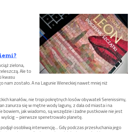
Ziemi?
ciąż zielona,
eleszczą. Ale to
ki kwasu
 go nam zostało. A na Lagunie Weneckiej nawet mniej niż
ich kanałów, nie tropi pokrętnych losów obywateli Serenissimy,
an zanurza się w mętne wody laguny, z dala od miasta i na
Te bowiem, jak wiadomo, są wszędzie i żadne pustkowie nie jest
ło wyścig – pierwsze spenetrowało planetę.
podjął osobliwą interwencję… Gdy podczas przesłuchania jego