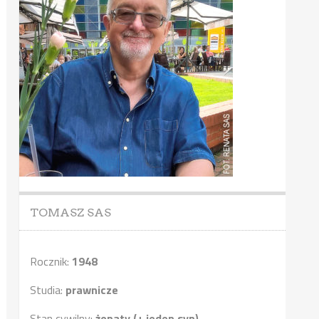
TOMASZ SAS
Rocznik:
1948
Studia:
prawnicze
Stan cywilny:
żonaty (+ jeden syn)