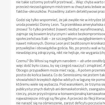
nie takie sztormy potrafił przetrwać… Więc chyba warto s
przecież niezastąpionym mistrzem w chwytaniu ledwie w
faktów-okruszków. Pozwólmy zatem detektywowi pracow
Godzi się tylko wspomnieć, że jak zwykle nie w intrydze (d
uroda powieści Donny Leon. Ta przenikliwa amerykańska o
znowu! To tylko pretekst (nawet niezbyt wyrafinowany),
zajmuje się bowiem krytycznym i wielce bezkompromis
społeczeństwa Italii – ze szczególnym uwzględnieniem 
nawet miłosnych. Donna Leon jest bezlitosnym kronik
przywilejów i obowiązków gościa. No, po prostu wali w t
niewdzięczną zdrajczynią, nikt nie hejtuje, nie wygania (
Czemu? Bo Włosi są mądrym narodem –
ab urbe condita
(
więc dość było czasu, by się czegoś nauczyć i zmądrzeć. 
Obcego: przypadkiem może mieć rację… A potem przeminie
postoi do końca świata. Co do Serenissimy nie jestem taki
słowiańskich krzepkich dębów wbitych w lagunę nie pomog
któremu wiele się wybacza. Pod warunkiem, że trzyma się 
publicystycznych diatryb ani demaskatorskich, zaangażo
rzeczy, pisze przystrojona w konwencjonalną karnawałową
najważniejsze: intrygi są fikcyjne. A przecież do fikcji lit
nie narazić się na ośmieszenie, zarzut deficytu poczucia