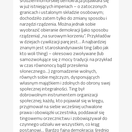
śródziemnomorskiej demokracja pojawiała się
w już istniejących imperiach – o zatoczonych
granicach i ustalonym składzie osobowym;
dochodziło zatem tylko do zmiany sposobu i
narzędzi rządzenia. Można jednak sobie
wyobrazić obieranie demokracji (jako sposobu
rządzenia) „na surowym korzeniu”. Przykładów
w dziejach cywilizacji parę jest… A najbardziej
znanym jest staroskandynawski ting (albo jak
kto woli thing) – okresowo zwoływane (lub
samozwołujące się z mocy tradycji: na przykład
w czas równonocy bądź przesilenia
słonecznego…) zgromadzenie wolnych,
równych sobie mężczyzn, dysponujących
własnym majątkiem i zdolnych do obrony swej
społecznej integralności. Ting był
dobrowolnym instrumentem organizacji
społecznej; każdy, kto pojawiał się w kręgu,
przyjmował na siebie wcześniej uchwalone
prawa i obowiązki uczestnika, poddawał się
tingowemu orzecznictwu i zobowiązywał do
czynnego udziału we wszystkim, co krąg
postanowi… Bardzo fajna demokracja: średnio