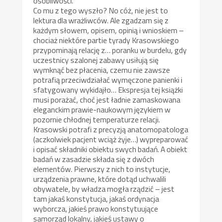
osobliwości.
Co mu z tego wyszło? No cóż, nie jest to
lektura dla wrażliwców. Ale zgadzam się z
każdym słowem, opisem, opinią i wnioskiem –
chociaż niektóre partie tyrady Krasowskiego
przypominają relację z… poranku w burdelu, gdy
uczestnicy szalonej zabawy usiłują się
wymknąć bez płacenia, czemu nie zawsze
potrafią przeciwdziałać wymęczone panienki i
sfatygowany wykidajło… Ekspresja tej książki
musi porażać, choć jest ładnie zamaskowana
eleganckim prawie-naukowym językiem w
pozornie chłodnej temperaturze relacji.
Krasowski potrafi z precyzją anatomopatologa
(aczkolwiek pacjent wciąż żyje…) wypreparować
i opisać składniki obiektu swych badań. A obiekt
badań w zasadzie składa się z dwóch
elementów. Pierwszy z nich to instytucje,
urządzenia prawne, które dotąd uchwalili
obywatele, by władza mogła rządzić – jest
tam jakaś konstytucja, jakaś ordynacja
wyborcza, jakieś prawo konstytuujące
samorząd lokalny, jakieś ustawy o