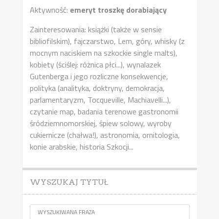
Aktywność:
emeryt troszkę dorabiający
Zainteresowania: książki (także w sensie
bibliofilskim), fajczarstwo, Lem, góry, whisky (z
mocnym naciskiem na szkockie single malts),
kobiety (ściślej: różnica płci...), wynalazek
Gutenberga i jego rozliczne konsekwencje,
polityka (analityka, doktryny, demokracja,
parlamentaryzm, Tocqueville, Machiavelli...),
czytanie map, badania terenowe gastronomii
śródziemnomorskiej, śpiew solowy, wyroby
cukiernicze (chałwa!), astronomia, ornitologia,
konie arabskie, historia Szkocji...
WYSZUKAJ TYTUŁ