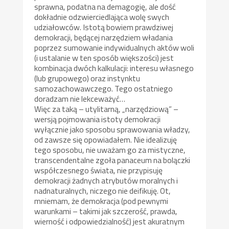
sprawna, podatna na demagogię, ale dość
dokładnie odzwierciedlająca wolę swych
udziałowców. Istotą bowiem prawdziwej
demokracji, będącej narzędziem władania
poprzez sumowanie indywidualnych aktów woli
(i ustalanie w ten sposób większości) jest
kombinacja dwóch kalkulacji: interesu własnego
(lub grupowego) oraz instynktu
samozachowawczego. Tego ostatniego
doradzam nie lekceważyć…
Więc za taką – utylitarną, „narzędziową” –
wersją pojmowania istoty demokracji
wyłącznie jako sposobu sprawowania władzy,
od zawsze się opowiadałem. Nie idealizuję
tego sposobu, nie uważam go za mistyczne,
transcendentalne zgoła panaceum na bolączki
współczesnego świata, nie przypisuję
demokracji żadnych atrybutów moralnych i
nadnaturalnych, niczego nie deifikuję. Ot,
mniemam, że demokracja (pod pewnymi
warunkami – takimi jak szczerość, prawda,
wierność i odpowiedzialność) jest akuratnym