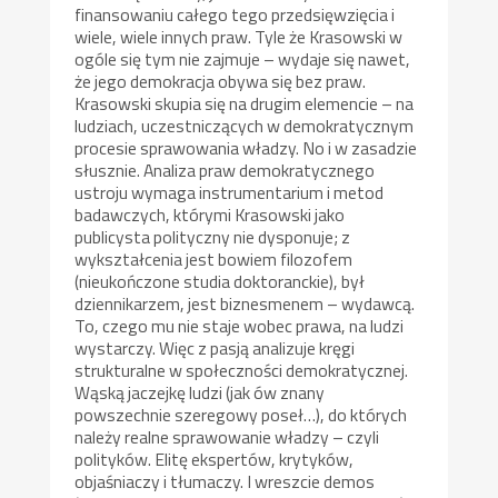
finansowaniu całego tego przedsięwzięcia i
wiele, wiele innych praw. Tyle że Krasowski w
ogóle się tym nie zajmuje – wydaje się nawet,
że jego demokracja obywa się bez praw.
Krasowski skupia się na drugim elemencie – na
ludziach, uczestniczących w demokratycznym
procesie sprawowania władzy. No i w zasadzie
słusznie. Analiza praw demokratycznego
ustroju wymaga instrumentarium i metod
badawczych, którymi Krasowski jako
publicysta polityczny nie dysponuje; z
wykształcenia jest bowiem filozofem
(nieukończone studia doktoranckie), był
dziennikarzem, jest biznesmenem – wydawcą.
To, czego mu nie staje wobec prawa, na ludzi
wystarczy. Więc z pasją analizuje kręgi
strukturalne w społeczności demokratycznej.
Wąską jaczejkę ludzi (jak ów znany
powszechnie szeregowy poseł…), do których
należy realne sprawowanie władzy – czyli
polityków. Elitę ekspertów, krytyków,
objaśniaczy i tłumaczy. I wreszcie demos