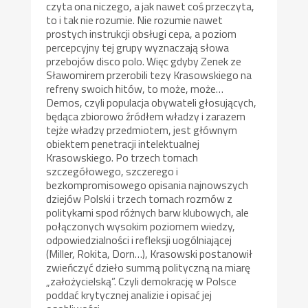
czyta ona niczego, a jak nawet coś przeczyta,
to i tak nie rozumie. Nie rozumie nawet
prostych instrukcji obsługi cepa, a poziom
percepcyjny tej grupy wyznaczają słowa
przebojów disco polo. Więc gdyby Zenek ze
Sławomirem przerobili tezy Krasowskiego na
refreny swoich hitów, to może, może…
Demos, czyli populacja obywateli głosujących,
będąca zbiorowo źródłem władzy i zarazem
tejże władzy przedmiotem, jest głównym
obiektem penetracji intelektualnej
Krasowskiego. Po trzech tomach
szczegółowego, szczerego i
bezkompromisowego opisania najnowszych
dziejów Polski i trzech tomach rozmów z
politykami spod różnych barw klubowych, ale
połączonych wysokim poziomem wiedzy,
odpowiedzialności i refleksji uogólniającej
(Miller, Rokita, Dorn…), Krasowski postanowił
zwieńczyć dzieło summą polityczną na miarę
„założycielską”. Czyli demokrację w Polsce
poddać krytycznej analizie i opisać jej