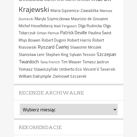
Krajewski
Maria Gąsienica-Zawadzka
Mariusz
Maurizio de Giovanni
Ziomecki
Maryla Szymiczkowa
Michel Houellebecq
Niall Ferguson
Olga Rudnicka
Olga
Patrick Deville
Paulina Świst
Tokarczuk
Orhan Pamuk
Rhys Bowen
Robert Harris
Robert Dugoni
Robert
Ryszard Ćwirlej
Sławomir Mrożek
Krasowski
Szczepan
Stanisław Lem
Sylvain Tesson
Stephen King
Twardoch
Tana French
Tim Weaver
Tomasz Jastrun
Tomasz Stawiszyński
Umberto Eco
Vincent V. Severski
William Dalrymple
Ziemowit Szczerek
RECENZJE ARCHIWALNE
Recenzje
archiwalne
REKOMENDACJE