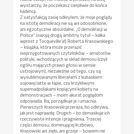
wystarczy, że poczekasz cierpliwie do końca
kadencji.
Z satysfakcją zasię odkryłem, że moje poglądy
na istotę demokracji nie są ani odosobnione,
ani egzotycznie absurdalne. „O demokracji w
Polsce” (swoją drogą ambitny tytuł – kalka
wprost z Tocqueville’a!) Roberta Krasowskiego
– książka, która może przerazić
nieprzygotowanych czytelników – amatorów
polityki, wchodzących w skład demosu (czyli
ogółu mających prawo głosu w sensie
ustrojowym), niezależnie od tego, czy są
wysublimowanymi liberałami z kubaskiem
sojowej latte w łapie, czy krzykliwymi
supernadpolakami kopiącymi kobiety na
demonstracjach – moim akurat poglądom
odpowiada. Ba, porządkuje je i umacnia.
Pierwszych Krasowski przeraża, bo odkrywa,
jak jest naprawdę. Drugich – bo demaskuje ich
rzeczywiste intencje i pragnienia. Trzeciej
części demosu, dominującej liczbowo,
Krasowski ani ziębi, ani grzeje – bowiem nie