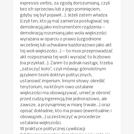
expressis verbis, za zgodą dorozumianą, czyli
bez ich sprzeciwu lub z jego pominięciem,
gdyby się był pojawił…). Jeżeli zatem władza
(czyli ten, kto ją ma) zamierza posługiwać się
demokracją jako instrumentem rządzenia –
demokracją rozumianą jako wola większości
wyrażana w oparciu o prawo (uzgodnione
wcześniej lub uchwalane każdorazowo jako akt
tej woli większości…) – to musi przeprowadzać
akt rozpoznania tej woli i wyrażać to liczbowo
(na przykład…). Zanim to jednak nastąpi, trzeba
„zatoczyć koło”, czyli mówiąc górnolotnym
językiem teorii doktryn politycznych,
ustanowić imperium. Innymi słowy: określić
terytorium, na którym owo ustalanie
większości ma obowiązywać, umieć je obronić
przed cudzą ingerencją (nie jednorazowo, ale
zawsze, a przynajmniej w miarę trwale…) oraz
opisać dokładnie, kto ma prawo (ewentualnie: i
obowiązek…) uczestniczyć w procederze
ustalania większości.
W praktyce politycznej cywilizacji