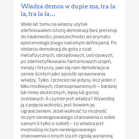
Władza demos w dupie ma, tra la
la, tra la la…
Wiele lat temu na własny użytek
zdefiniowałem istotę demokracji (bez pretensji
do naukowości, powszechności ani prymatu
epistemologicznego nad innym definicjami). Po
obdarciu demokracji do goła z szat
metafizycznych, obrzędowych, ustrojowych,
po zdemistyfikowaniu fantomowych urojeń,
miraży i fetyszy, jawi się nam demokracja w
sensie ścisłym jako sposób sprawowania
władzy. Tylko. I przecież nie jedyny, lecz jeden z
kilku możliwych, równouprawnionych – bardziej
lub mniej skutecznych, lepiej lub gorzej
ocenianych. A czymże jest władza? Wywodzę
ją z pojęcia wolności, jest bowiem jej
ograniczeniem. Jeżeli wolność to możność
niczym nieskrępowanego stanowienia o sobie
samym (i tylko o sobie!) – to władza jest
możnością niczym nieskrępowanego
stanowienia o innych (za ich zgodą wyrażoną