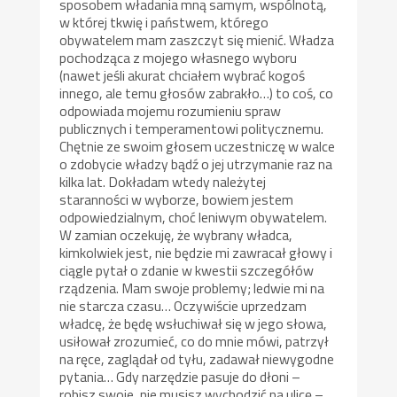
sposobem władania mną samym, wspólnotą,
w której tkwię i państwem, którego
obywatelem mam zaszczyt się mienić. Władza
pochodząca z mojego własnego wyboru
(nawet jeśli akurat chciałem wybrać kogoś
innego, ale temu głosów zabrakło…) to coś, co
odpowiada mojemu rozumieniu spraw
publicznych i temperamentowi politycznemu.
Chętnie ze swoim głosem uczestniczę w walce
o zdobycie władzy bądź o jej utrzymanie raz na
kilka lat. Dokładam wtedy należytej
staranności w wyborze, bowiem jestem
odpowiedzialnym, choć leniwym obywatelem.
W zamian oczekuję, że wybrany władca,
kimkolwiek jest, nie będzie mi zawracał głowy i
ciągle pytał o zdanie w kwestii szczegółów
rządzenia. Mam swoje problemy; ledwie mi na
nie starcza czasu… Oczywiście uprzedzam
władcę, że będę wsłuchiwał się w jego słowa,
usiłował zrozumieć, co do mnie mówi, patrzył
na ręce, zaglądał od tyłu, zadawał niewygodne
pytania… Gdy narzędzie pasuje do dłoni –
robisz swoje, nie musisz wychodzić na ulicę –