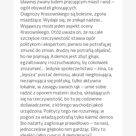
(dawnej zwany ludem pracującym miast i wsi) –
ogół obywateli głosujących.
Diagnozy Krasowskiego są bolesne, zgoła
miażdżące. Wydaje się, że znikąd nadziei…
Wyjąwszy może jeden aspekt oceny
Krasowskiego. Otóż uważa on, że na całe
szczęście rzeczywistość stawia opór
politykom i ekspertom; pierwsi nie potrafią jej
zmusić do zmian, drudzy nie potrafią objaśnić,
bo nie pojmują. A demos jest zbyt głupi,
egzaltowany i rozzuchwalony, by cokolwiek
zrozumieć… Jedynie społeczeństwo – inna, ta
„lepsza” postać demosu, akurat niegłosująca,
niezajmująca się polityką, tylko aktywna
lokalnie, w zasięgu swoich rąk – umie sobie
radzić z oporem materii i ducha, składających
się na rzeczywistość, bo to jej codzienne
doświadczenie, z którego wychodzi jakoś
urządzona. Politycy tego nie rozumieją; w
pogoni za władzą potrafią tylko karmić demos
(bo nażarty zagłosuje prawidłowo – na nas),
jednocześnie głęboko nim gardząc. Elity to
idealiści (albo cynicy). A demokracja?