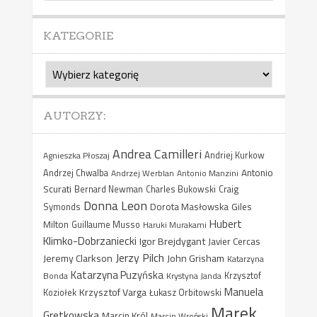
KATEGORIE
Kategorie
AUTORZY:
Andrea Camilleri
Agnieszka Płoszaj
Andriej Kurkow
Antonio
Andrzej Chwalba
Andrzej Werblan
Antonio Manzini
Scurati
Bernard Newman
Charles Bukowski
Craig
Donna Leon
Dorota Masłowska
Giles
Symonds
Hubert
Milton
Guillaume Musso
Haruki Murakami
Klimko-Dobrzaniecki
Igor Brejdygant
Javier Cercas
Jerzy Pilch
Jeremy Clarkson
John Grisham
Katarzyna
Katarzyna Puzyńska
Bonda
Krystyna Janda
Krzysztof
Manuela
Krzysztof Varga
Koziołek
Łukasz Orbitowski
Marek
Gretkowska
Marcin Król
Marcin Wroński