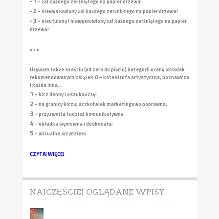
-1
– żal każdego zerżniętego na papier drzewa!
-2
– niewysłowiony żal każdego zerżniętego na papier drzewa!
-3
– nieutulony i niewysłowiony żal każdego zerżniętego na papier
drzewa!
• • •
Używam także sześciu (od zera do pięciu) kategorii oceny okładek
rekomendowanych książek:
0 – katastrofa artystyczna, poznawcza
i każda inna...
1
– kicz denny i oszukańczy!
2
– na granicy kiczu, aczkolwiek marketingowo poprawna;
3
– przyzwoita tudzież komunikatywna
4
– okładka wymowna i doskonała;
5
– wizualne arcydzieło
CZYTAJ WIĘCEJ
NAJCZĘŚCIEJ OGLĄDANE WPISY