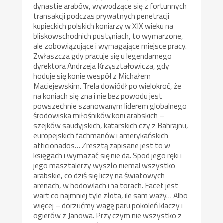
dynastie arabów, wywodzące się z fortunnych
transakcji podczas prywatnych penetracji
kupieckich polskich koniarzy w XIX wieku na
bliskowschodnich pustyniach, to wymarzone,
ale zobowiązujące i wymagające miejsce pracy.
Zwłaszcza gdy pracuje się u legendarnego
dyrektora Andrzeja Krzyształowicza, gdy
hoduje się konie wespół z Michałem
Maciejewskim. Trela dowiódł po wielokroć, że
na koniach się zna i nie bez powodu jest
powszechnie szanowanym liderem globalnego
środowiska miłośników koni arabskich –
szejków saudyjskich, katarskich czy z Bahrajnu,
europejskich fachmanów i amerykańskich
afficionados… Zresztą zapisane jest to w
księgach i wymazać się nie da. Spod jego ręki i
jego masztalerzy wyszło niemal wszystko
arabskie, co dziś się liczy na światowych
arenach, w hodowlach i na torach. Facet jest
wart co najmniej tyle złota, ile sam waży… Albo
więcej – dorzućmy wagę paru pokoleń klaczy i
ogierów z Janowa. Przy czym nie wszystko z