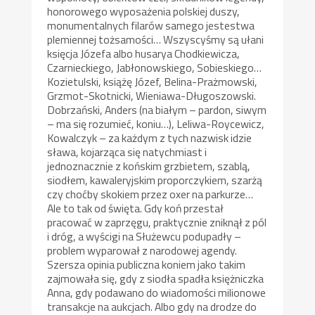
honorowego wyposażenia polskiej duszy,
monumentalnych filarów samego jestestwa
plemiennej tożsamości… Wszyscyśmy są ułani
księcja Józefa albo husarya Chodkiewicza,
Czarnieckiego, Jabłonowskiego, Sobieskiego…
Kozietulski, książę Józef, Belina-Prażmowski,
Grzmot-Skotnicki, Wieniawa-Długoszowski.
Dobrzański, Anders (na białym – pardon, siwym
– ma się rozumieć, koniu…), Leliwa-Roycewicz,
Kowalczyk – za każdym z tych nazwisk idzie
sława, kojarząca się natychmiast i
jednoznacznie z końskim grzbietem, szablą,
siodłem, kawaleryjskim proporczykiem, szarżą
czy choćby skokiem przez oxer na parkurze…
Ale to tak od święta. Gdy koń przestał
pracować w zaprzęgu, praktycznie zniknął z pól
i dróg, a wyścigi na Służewcu podupadły –
problem wyparował z narodowej agendy.
Szersza opinia publiczna koniem jako takim
zajmowała się, gdy z siodła spadła księżniczka
Anna, gdy podawano do wiadomości milionowe
transakcje na aukcjach. Albo gdy na drodze do