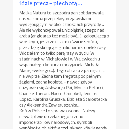
idzie precz – piechotą…
Matka Natura to szczodra pani; obdarowała
nas wieloma przepięknymi zjawiskami
występującymi w okolicznościach przyrody…
Ale nie wykoncypowała nic piękniejszego nad
araba (angloarab też może być…), galopującego
w ostrym, jeszcze niskim o świcie słońcu,
przez łąkę skrzącą się milionami kropelek rosy.
Widziałem to tylko parę razy w życiu (w
stadninach w Michałowie i w Walewicach u
wspaniałego koniarza i przyjaciela Michała
Maciejewskiego…). Tego obrazu z pamięci nic
nie wyprze. Żadna tam fregata pod pełnymi
żaglami, żadna kobieta – nawet gdyby
nazywała się Aishwarya Rai, Monica Bellucci,
Charlize Theron, Naomi Campbell, Jennifer
Lopez, Karolina Gruszka, Elżbieta Starostecka
czy Aleksandra Zawieruszanka…
Koń w Polsce to sprawa osobna. Należy
niewątpliwie do żelaznego trzonu
imponderabiliów narodowych, symboli
wspólnoty, obiektów czci, składników legendy,