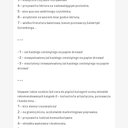
– klasyczne czytadło rozrywkowe
4
– przyzwoita lektura na zadowalającym poziomie;
5
- sine qua non ambitnego czytelnika;
6
– arcydzieło ze wszech miar godne lektury;
7
– wielka literatura światowa; kanon poznawczy Galaktyki
Gutenberga...
• • •
-1
– żal każdego zerżniętego na papier drzewa!
-2
– niewysłowiony żal każdego zerżniętego na papier drzewa!
-3
– nieutulony i niewysłowiony żal każdego zerżniętego na papier
drzewa!
• • •
Używam także sześciu (od zera do pięciu) kategorii oceny okładek
rekomendowanych książek:
0 – katastrofa artystyczna, poznawcza
i każda inna...
1
– kicz denny i oszukańczy!
2
– na granicy kiczu, aczkolwiek marketingowo poprawna;
3
– przyzwoita tudzież komunikatywna
4
– okładka wymowna i doskonała;