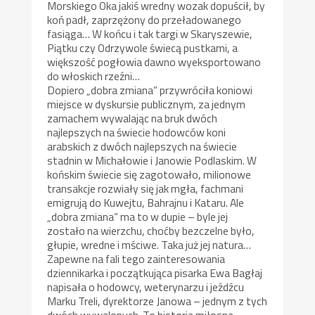
Morskiego Oka jakiś wredny wozak dopuścił, by
koń padł, zaprzężony do przeładowanego
fasiąga… W końcu i tak targi w Skaryszewie,
Piątku czy Odrzywole świecą pustkami, a
większość pogłowia dawno wyeksportowano
do włoskich rzeźni…
Dopiero „dobra zmiana” przywróciła koniowi
miejsce w dyskursie publicznym, za jednym
zamachem wywalając na bruk dwóch
najlepszych na świecie hodowców koni
arabskich z dwóch najlepszych na świecie
stadnin w Michałowie i Janowie Podlaskim. W
końskim świecie się zagotowało, milionowe
transakcje rozwiały się jak mgła, fachmani
emigrują do Kuwejtu, Bahrajnu i Kataru. Ale
„dobra zmiana” ma to w dupie – byle jej
zostało na wierzchu, choćby bezczelne było,
głupie, wredne i mściwe. Taka już jej natura…
Zapewne na fali tego zainteresowania
dziennikarka i początkująca pisarka Ewa Bagłaj
napisała o hodowcy, weterynarzu i jeźdźcu
Marku Treli, dyrektorze Janowa – jednym z tych