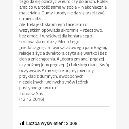
tego da się policzyć w euro czy dolarach. Polski
arab to wartość sama w sobie – niekoniecznie
materialna. Dumy i urody nie da się przeliczyć
na pieniądze…
Ale Trela jest skromnym facetem i o
wszystkim opowiada skromnie – rzeczowo,
bez emocji i właściwej dla koniarskiego
środowiska emfazy. Mimo tego
„niedociągnięcia” warsztatowego pani Bagłaj,
relacje z życia dyrektora czyta się wartko i bez
cienia zniechęcenia. A „dobra zmiana” prędzej
czy później (oby prędzej…) i tak skręci kark. Swój
oczywiście. A my się nie bójmy; bierzmy
przykład z dumnych, swobodnych,
niezależnych, wolnych synów i córek
pustynnego wiatru…
Tomasz Sas
(12 12 2016)
Liczba wyświetleń:
2 308