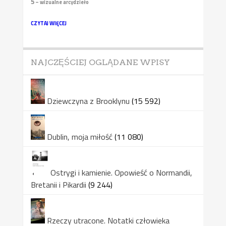
5
– wizualne arcydzieło
CZYTAJ WIĘCEJ
NAJCZĘŚCIEJ OGLĄDANE WPISY
Dziewczyna z Brooklynu
(15 592)
Dublin, moja miłość
(11 080)
Ostrygi i kamienie. Opowieść o Normandii,
Bretanii i Pikardii
(9 244)
Rzeczy utracone. Notatki człowieka