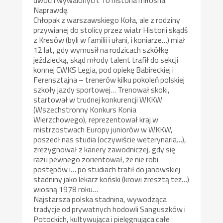
dwóch wywalonych. To historia miłosna.
Naprawdę.
Chłopak z warszawskiego Koła, ale z rodziny
przywianej do stolicy przez wiatr Historii skądś
z Kresów (byli w familii i ułani, i koniarze…) miał
12 lat, gdy wymusił na rodzicach szkółkę
jeździecką, skąd młody talent trafił do sekcji
konnej CWKS Legia, pod opiekę Babireckiej i
Ferensztajna – trenerów kilku pokoleń polskiej
szkoły jazdy sportowej… Trenował skoki,
startował w trudnej konkurencji WKKW
(Wszechstronny Konkurs Konia
Wierzchowego), reprezentował kraj w
mistrzostwach Europy juniorów w WKKW,
poszedł nas studia (oczywiście weterynaria…),
zrezygnował z kariery zawodniczej, gdy się
razu pewnego zorientował, że nie robi
postępów i… po studiach trafił do janowskiej
stadniny jako lekarz koński (krowi zresztą też…)
wiosną 1978 roku…
Najstarsza polska stadnina, wywodząca
tradycje od prywatnych hodowli Sanguszków i
Potockich, kultywująca i pielęgnująca całe