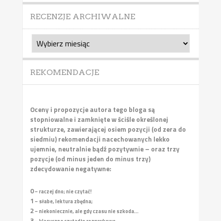
RECENZJE ARCHIWALNE
Recenzje
archiwalne
REKOMENDACJE
Oceny i propozycje autora tego bloga są
stopniowalne i zamknięte w ściśle określonej
strukturze, zawierającej osiem pozycji (od zera do
siedmiu) rekomendacji nacechowanych lekko
ujemnie, neutralnie bądź pozytywnie – oraz trzy
pozycje (od minus jeden do minus trzy)
zdecydowanie negatywne:
0
– raczej dno; nie czytać!
1
– słabe, lektura zbędna;
2
– niekoniecznie, ale gdy czasu nie szkoda...
3