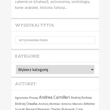
cukiernicze (chałwa!), astronomia, ornitologia,
konie arabskie, historia Szkocji...
WYSZUKAJ TYTUŁ
KATEGORIE
Kategorie
AUTORZY:
Andrea Camilleri
Agnieszka Płoszaj
Andriej Kurkow
Antonio
Andrzej Chwalba
Andrzej Werblan
Antonio Manzini
Scurati
Bernard Newman
Charles Bukowski
Craig