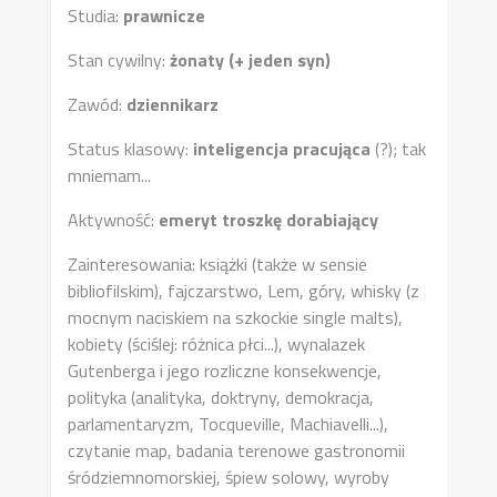
Studia:
prawnicze
Stan cywilny:
żonaty (+ jeden syn)
Zawód:
dziennikarz
Status klasowy:
inteligencja pracująca
(?); tak
mniemam...
Aktywność:
emeryt troszkę dorabiający
Zainteresowania: książki (także w sensie
bibliofilskim), fajczarstwo, Lem, góry, whisky (z
mocnym naciskiem na szkockie single malts),
kobiety (ściślej: różnica płci...), wynalazek
Gutenberga i jego rozliczne konsekwencje,
polityka (analityka, doktryny, demokracja,
parlamentaryzm, Tocqueville, Machiavelli...),
czytanie map, badania terenowe gastronomii
śródziemnomorskiej, śpiew solowy, wyroby