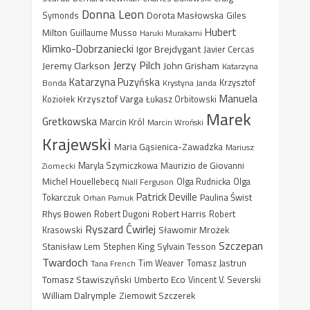
Donna Leon
Dorota Masłowska
Giles
Symonds
Hubert
Milton
Guillaume Musso
Haruki Murakami
Klimko-Dobrzaniecki
Igor Brejdygant
Javier Cercas
Jerzy Pilch
Jeremy Clarkson
John Grisham
Katarzyna
Katarzyna Puzyńska
Bonda
Krystyna Janda
Krzysztof
Manuela
Krzysztof Varga
Koziołek
Łukasz Orbitowski
Marek
Gretkowska
Marcin Król
Marcin Wroński
Krajewski
Maria Gąsienica-Zawadzka
Mariusz
Maurizio de Giovanni
Ziomecki
Maryla Szymiczkowa
Michel Houellebecq
Niall Ferguson
Olga Rudnicka
Olga
Patrick Deville
Paulina Świst
Tokarczuk
Orhan Pamuk
Rhys Bowen
Robert Harris
Robert Dugoni
Robert
Ryszard Ćwirlej
Sławomir Mrożek
Krasowski
Szczepan
Stanisław Lem
Sylvain Tesson
Stephen King
Twardoch
Tana French
Tim Weaver
Tomasz Jastrun
Tomasz Stawiszyński
Umberto Eco
Vincent V. Severski
William Dalrymple
Ziemowit Szczerek