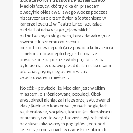
(bodajże koncernu Esso) na Piazzale Loreto.
Mediolańczycy, którzy kilka dni przedtem
owacyjnie oklaskiwali swego wodza podczas
histerycznego przemówienia (ostatniego w
karierze i życiu…) w Teatro Lirico, szukając
nadziei i otuchy w jego „ojcowskich”
patriotycznych sloganach, teraz dawali wyraz
swemu słusznemu oburzeniu i
niekontrolowanej radości z powodu końca epoki
– niekontrolowanej do tego stopnia, że
powieszone na pokaz zwłoki prędko trzeba
było usunąć w obawie przed dzikimi ekscesami
profanacyjnymi, niegodnymi w tak
cywilizowanym mieście…
No cóż – powiecie, że Mediolan jest wielkim
miastem, o zróżnicowanej populacji. Obok
arystokracji pieniądza i niezgorzej sytuowanej
klasy średniej o konserwatywnych poglądach
są liberałowie, socjaliści, komuniści, demokraci i
anarchistyczni lewacy, tudzież zwykła biedota
bez skrystalizowanych poglądów. Jedni pod
lasem rąk uniesionych w rzymskim salucie do