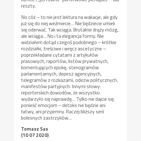
reszty.
No cóż – to nie jest lektura na wakacje, ale gdy
już się do niej weźmiecie… Nie będziecie umieli
się oderwać. Tak wciąga. Brutalnie drąży mózg,
ale wciąga… No i ta elegancja formy. Nie
widziałem dotąd czegoś podobnego – krótkie
rozdziałki, treściwe i wręcz ascetyczne –
poprzekładane cytatami z artykułów
prasowych, raportów, listów prywatnych,
komentujących epokę, stenogramów
parlamentarnych, depesz agencyjnych,
telegramów z rozkazami, odezw politycznych,
manifestów partyjnych. Innymi słowy:
reporterskich dowodów, że wszystko
wydarzyło się naprawdę… Tylko nie dajcie się
ponieść emocjom – detoks nie będzie ani
łatwy, ani przyjemny. Raczej bliższy serii
bolesnych zastrzyków…
Tomasz Sas
(10 07 2020)