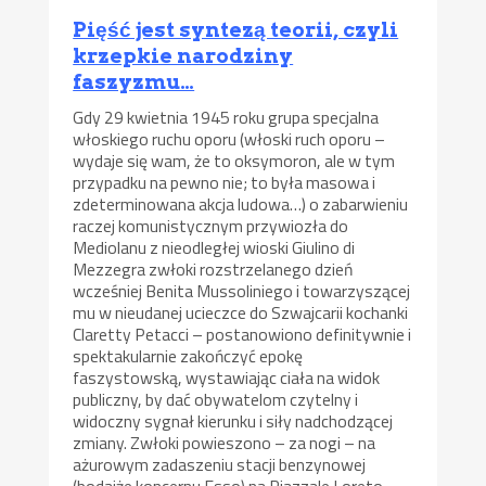
Pięść jest syntezą teorii, czyli
krzepkie narodziny
faszyzmu…
Gdy 29 kwietnia 1945 roku grupa specjalna
włoskiego ruchu oporu (włoski ruch oporu –
wydaje się wam, że to oksymoron, ale w tym
przypadku na pewno nie; to była masowa i
zdeterminowana akcja ludowa…) o zabarwieniu
raczej komunistycznym przywiozła do
Mediolanu z nieodległej wioski Giulino di
Mezzegra zwłoki rozstrzelanego dzień
wcześniej Benita Mussoliniego i towarzyszącej
mu w nieudanej ucieczce do Szwajcarii kochanki
Claretty Petacci – postanowiono definitywnie i
spektakularnie zakończyć epokę
faszystowską, wystawiając ciała na widok
publiczny, by dać obywatelom czytelny i
widoczny sygnał kierunku i siły nadchodzącej
zmiany. Zwłoki powieszono – za nogi – na
ażurowym zadaszeniu stacji benzynowej