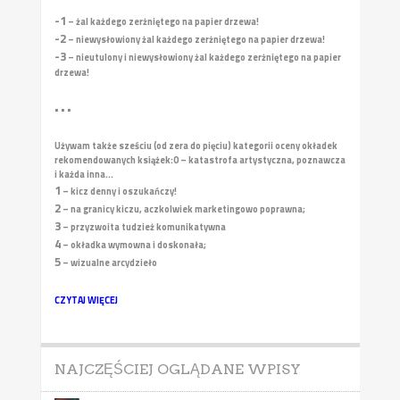
-1
– żal każdego zerżniętego na papier drzewa!
-2
– niewysłowiony żal każdego zerżniętego na papier drzewa!
-3
– nieutulony i niewysłowiony żal każdego zerżniętego na papier
drzewa!
• • •
Używam także sześciu (od zera do pięciu) kategorii oceny okładek
rekomendowanych książek:
0 – katastrofa artystyczna, poznawcza
i każda inna...
1
– kicz denny i oszukańczy!
2
– na granicy kiczu, aczkolwiek marketingowo poprawna;
3
– przyzwoita tudzież komunikatywna
4
– okładka wymowna i doskonała;
5
– wizualne arcydzieło
CZYTAJ WIĘCEJ
NAJCZĘŚCIEJ OGLĄDANE WPISY