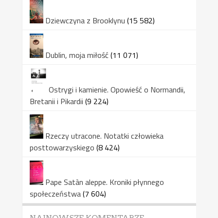
Dziewczyna z Brooklynu
(15 582)
Dublin, moja miłość
(11 071)
Ostrygi i kamienie. Opowieść o Normandii,
Bretanii i Pikardii
(9 224)
Rzeczy utracone. Notatki człowieka
posttowarzyskiego
(8 424)
Pape Satàn aleppe. Kroniki płynnego
społeczeństwa
(7 604)
NAJNOWSZE KOMENTARZE