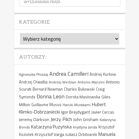
KATEGORIE
Kategorie
AUTORZY:
Andrea Camilleri
Agnieszka Płoszaj
Andriej Kurkow
Antonio
Andrzej Chwalba
Andrzej Werblan
Antonio Manzini
Scurati
Bernard Newman
Charles Bukowski
Craig
Donna Leon
Dorota Masłowska
Giles
Symonds
Hubert
Milton
Guillaume Musso
Haruki Murakami
Klimko-Dobrzaniecki
Igor Brejdygant
Javier Cercas
Jerzy Pilch
Jeremy Clarkson
John Grisham
Katarzyna
Katarzyna Puzyńska
Bonda
Krystyna Janda
Krzysztof
Manuela
Krzysztof Varga
Koziołek
Łukasz Orbitowski