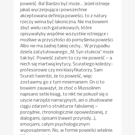
powieść. Ba! Bardzo być może… Jeżeli istnieje
jakaś wyczerpująca i powszechnie
akceptowana definicja powieści, to z natury
rzeczy winna być lakoniczna. Nie ma bowiem
zbyt wielu cech gatunkowych, które
opisywałyby wspólnie wszystkie istniejące i
możliwe w przyszłości do pomyślenia powieści.
Albo nie ma żadnej takiej cechy… W przypadku
dzieła zatytułowanego „M. Syn stulecia” może
tak być. Powieść zatem to czy nie powieść – a
niech się martwią krytycy, Scuratiego koledzy-
profesorowie czy inni klasyfikatorzy. Sam
Scurati twierdzi, że to powieść, więc
zostawmy go z tym mniemaniem. On ci to
bowiem zauważył, że choć o Mussolinim
napisano setki ksiąg, to nikt nie pokusił się o
użycie narzędzi narracyjnych, ani o zbudowanie
ciągu zdarzeń o strukturze fabularnej –
porządnie, chronologicznie opowiedzianej, z
dialogami, opisami (nawet przyrody…),
emocjami, całym psychologicznym
wyposażeniem. No, w formie powieści właśnie.