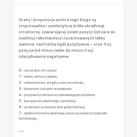
Oceny i propozycje autora tego bloga są
stopniowalne i zamknięte w ściśle określonej
strukturze, zawierającej osiem pozycji (od zera do
siedmiu) rekomendacji nacechowanych lekko
ujemnie, neutralnie bądź pozytywnie – oraz trzy
pozycje (od minus jeden do minus trzy)
zdecydowanie negatywne:
0
– raczej dno; nie czytać!
1
– słabe, lektura zbędna;
2
– niekoniecznie, ale gdy czasu nie szkoda...
3
– klasyczne czytadło rozrywkowe
4
– przyzwoita lektura na zadowalającym poziomie;
5
- sine qua non ambitnego czytelnika;
6
– arcydzieło ze wszech miar godne lektury;
7
– wielka literatura światowa; kanon poznawczy Galaktyki
Gutenberga...
• • •