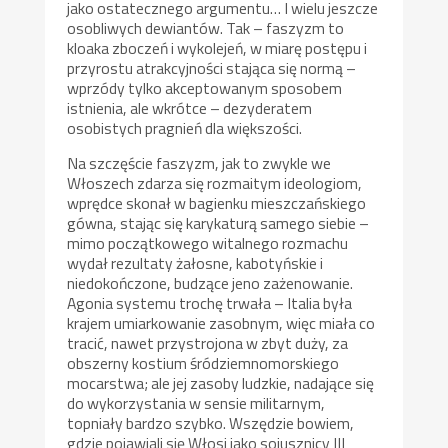
jako ostatecznego argumentu… I wielu jeszcze
osobliwych dewiantów. Tak – faszyzm to
kloaka zboczeń i wykolejeń, w miarę postępu i
przyrostu atrakcyjności stająca się normą –
wprzódy tylko akceptowanym sposobem
istnienia, ale wkrótce – dezyderatem
osobistych pragnień dla większości.
Na szczęście faszyzm, jak to zwykle we
Włoszech zdarza się rozmaitym ideologiom,
wprędce skonał w bagienku mieszczańskiego
gówna, stając się karykaturą samego siebie –
mimo początkowego witalnego rozmachu
wydał rezultaty żałosne, kabotyńskie i
niedokończone, budzące jeno zażenowanie.
Agonia systemu trochę trwała – Italia była
krajem umiarkowanie zasobnym, więc miała co
tracić, nawet przystrojona w zbyt duży, za
obszerny kostium śródziemnomorskiego
mocarstwa; ale jej zasoby ludzkie, nadające się
do wykorzystania w sensie militarnym,
topniały bardzo szybko. Wszędzie bowiem,
gdzie pojawiali się Włosi jako sojusznicy III