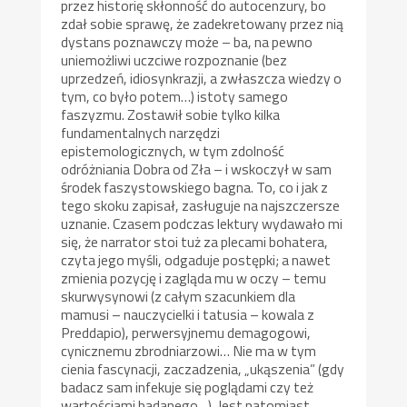
przez historię skłonność do autocenzury, bo
zdał sobie sprawę, że zadekretowany przez nią
dystans poznawczy może – ba, na pewno
uniemożliwi uczciwe rozpoznanie (bez
uprzedzeń, idiosynkrazji, a zwłaszcza wiedzy o
tym, co było potem…) istoty samego
faszyzmu. Zostawił sobie tylko kilka
fundamentalnych narzędzi
epistemologicznych, w tym zdolność
odróżniania Dobra od Zła – i wskoczył w sam
środek faszystowskiego bagna. To, co i jak z
tego skoku zapisał, zasługuje na najszczersze
uznanie. Czasem podczas lektury wydawało mi
się, że narrator stoi tuż za plecami bohatera,
czyta jego myśli, odgaduje postępki; a nawet
zmienia pozycję i zagląda mu w oczy – temu
skurwysynowi (z całym szacunkiem dla
mamusi – nauczycielki i tatusia – kowala z
Preddapio), perwersyjnemu demagogowi,
cynicznemu zbrodniarzowi… Nie ma w tym
cienia fascynacji, zaczadzenia, „ukąszenia” (gdy
badacz sam infekuje się poglądami czy też
wartościami badanego…). Jest natomiast