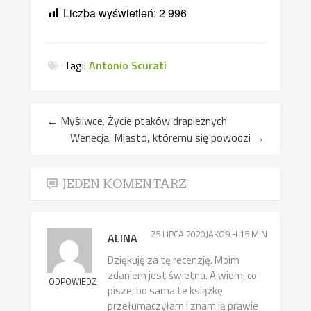
Liczba wyświetleń:
2 996
Tagi:
Antonio Scurati
←
Myśliwce. Życie ptaków drapieżnych
Wenecja. Miasto, któremu się powodzi
→
JEDEN KOMENTARZ
25 LIPCA 2020JAKO9 H 15 MIN
ALINA
Dziękuję za tę recenzję. Moim
zdaniem jest świetna. A wiem, co
ODPOWIEDZ
pisze, bo sama te książkę
przełumaczyłam i znam ją prawie