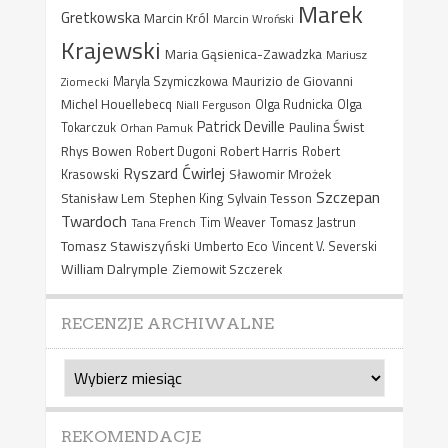
Marek
Gretkowska
Marcin Król
Marcin Wroński
Krajewski
Maria Gąsienica-Zawadzka
Mariusz
Maurizio de Giovanni
Ziomecki
Maryla Szymiczkowa
Michel Houellebecq
Niall Ferguson
Olga Rudnicka
Olga
Patrick Deville
Paulina Świst
Tokarczuk
Orhan Pamuk
Rhys Bowen
Robert Harris
Robert Dugoni
Robert
Ryszard Ćwirlej
Sławomir Mrożek
Krasowski
Szczepan
Stanisław Lem
Sylvain Tesson
Stephen King
Twardoch
Tana French
Tim Weaver
Tomasz Jastrun
Tomasz Stawiszyński
Umberto Eco
Vincent V. Severski
William Dalrymple
Ziemowit Szczerek
RECENZJE ARCHIWALNE
Recenzje
archiwalne
REKOMENDACJE