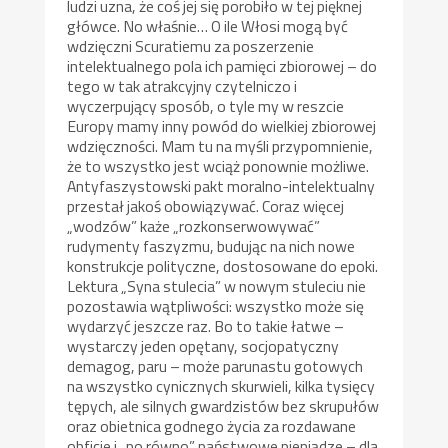
ludzi uzna, że coś jej się porobiło w tej pięknej
główce. No właśnie… O ile Włosi mogą być
wdzięczni Scuratiemu za poszerzenie
intelektualnego pola ich pamięci zbiorowej – do
tego w tak atrakcyjny czytelniczo i
wyczerpujący sposób, o tyle my w reszcie
Europy mamy inny powód do wielkiej zbiorowej
wdzięczności. Mam tu na myśli przypomnienie,
że to wszystko jest wciąż ponownie możliwe.
Antyfaszystowski pakt moralno-intelektualny
przestał jakoś obowiązywać. Coraz więcej
„wodzów” każe „rozkonserwowywać”
rudymenty faszyzmu, budując na nich nowe
konstrukcje polityczne, dostosowane do epoki.
Lektura „Syna stulecia” w nowym stuleciu nie
pozostawia wątpliwości: wszystko może się
wydarzyć jeszcze raz. Bo to takie łatwe –
wystarczy jeden opętany, socjopatyczny
demagog, paru – może parunastu gotowych
na wszystko cynicznych skurwieli, kilka tysięcy
tępych, ale silnych gwardzistów bez skrupułów
oraz obietnica godnego życia za rozdawane
obficie i „po równo” państwowe pieniądze – dla