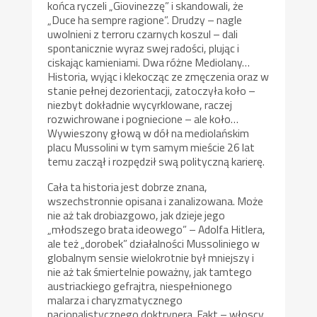
końca ryczeli „Giovinezzę” i skandowali, że
„Duce ha sempre ragione”. Drudzy – nagle
uwolnieni z terroru czarnych koszul – dali
spontanicznie wyraz swej radości, plując i
ciskając kamieniami. Dwa różne Mediolany…
Historia, wyjąc i klekocząc ze zmęczenia oraz w
stanie pełnej dezorientacji, zatoczyła koło –
niezbyt dokładnie wycyrklowane, raczej
rozwichrowane i pogniecione – ale koło…
Wywieszony głową w dół na mediolańskim
placu Mussolini w tym samym mieście 26 lat
temu zaczął i rozpędził swą polityczną karierę.
Cała ta historia jest dobrze znana,
wszechstronnie opisana i zanalizowana. Może
nie aż tak drobiazgowo, jak dzieje jego
„młodszego brata ideowego” – Adolfa Hitlera,
ale też „dorobek” działalności Mussoliniego w
globalnym sensie wielokrotnie był mniejszy i
nie aż tak śmiertelnie poważny, jak tamtego
austriackiego gefrajtra, niespełnionego
malarza i charyzmatycznego
nacjonalistycznego doktrynera. Fakt – włoscy