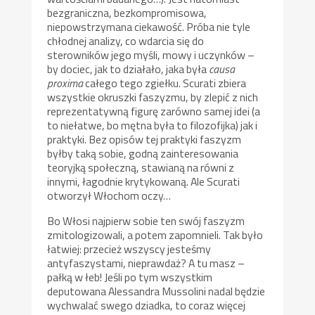
bezgraniczna, bezkompromisowa,
niepowstrzymana ciekawość. Próba nie tyle
chłodnej analizy, co wdarcia się do
sterowników jego myśli, mowy i uczynków –
by dociec, jak to działało, jaka była
causa
proxima
całego tego zgiełku. Scurati zbiera
wszystkie okruszki faszyzmu, by zlepić z nich
reprezentatywną figurę zarówno samej idei (a
to niełatwe, bo mętna była to filozofijka) jak i
praktyki. Bez opisów tej praktyki faszyzm
byłby taką sobie, godną zainteresowania
teoryjką społeczną, stawianą na równi z
innymi, łagodnie krytykowaną. Ale Scurati
otworzył Włochom oczy…
Bo Włosi najpierw sobie ten swój faszyzm
zmitologizowali, a potem zapomnieli. Tak było
łatwiej: przecież wszyscy jesteśmy
antyfaszystami, nieprawdaż? A tu masz –
pałką w łeb! Jeśli po tym wszystkim
deputowana Alessandra Mussolini nadal będzie
wychwalać swego dziadka, to coraz więcej