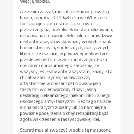
Więc ją napisał.
Ale zanim zaczął, musiał przełamać poważną
barierę moralną. Od 1943 roku we Włoszech
funkcjonuje z całą ostrością, surowo
przestrzegana, aczkolwiek niesformalizowana,
nienapisana umowa intelektualna – prawdziwy
deal antyfaszystowski, ważny w obrębie nauk
humanistycznych, społecznych, politycznych,
literaturze i sztuce, w poważnej publicystyce i
przede wszystkim w życiu publicznym. Poza
obszarem dorozumianego założenia, że
wszyscy jesteśmy antyfaszystami, każdy, kto
chciałby zanurzyć się badawczo czy
artystycznie w obszar zdefiniowany jako
faszyzm, winien wprzódy złożyć jasną
deklarację niekłamanego, niekoniunkturalnego
osobistego anty-faszyzmu. Bez tego narażał
się na ostracyzm zupełny lub co najmniej na
poważne podejrzenia o chęć rehabilitacji bądź
zgoła wskrzeszenia faszystowskiej idei.
Scurati musiał zwalczyć w sobie tę narzuconą