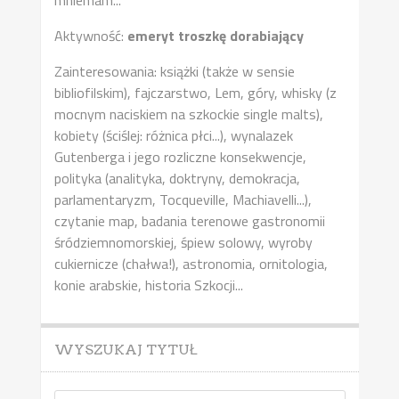
mniemam...
Aktywność:
emeryt troszkę dorabiający
Zainteresowania: książki (także w sensie
bibliofilskim), fajczarstwo, Lem, góry, whisky (z
mocnym naciskiem na szkockie single malts),
kobiety (ściślej: różnica płci...), wynalazek
Gutenberga i jego rozliczne konsekwencje,
polityka (analityka, doktryny, demokracja,
parlamentaryzm, Tocqueville, Machiavelli...),
czytanie map, badania terenowe gastronomii
śródziemnomorskiej, śpiew solowy, wyroby
cukiernicze (chałwa!), astronomia, ornitologia,
konie arabskie, historia Szkocji...
WYSZUKAJ TYTUŁ