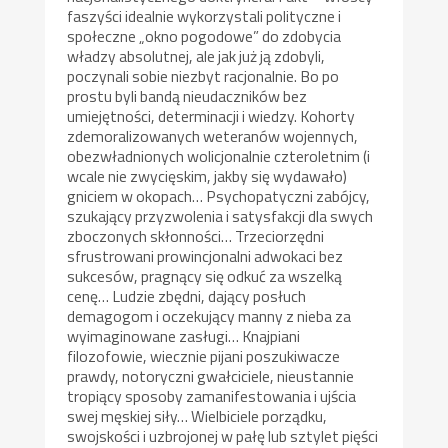
faszyści idealnie wykorzystali polityczne i
społeczne „okno pogodowe” do zdobycia
władzy absolutnej, ale jak już ją zdobyli,
poczynali sobie niezbyt racjonalnie. Bo po
prostu byli bandą nieudaczników bez
umiejętności, determinacji i wiedzy. Kohorty
zdemoralizowanych weteranów wojennych,
obezwładnionych wolicjonalnie czteroletnim (i
wcale nie zwycięskim, jakby się wydawało)
gniciem w okopach… Psychopatyczni zabójcy,
szukający przyzwolenia i satysfakcji dla swych
zboczonych skłonności… Trzeciorzędni
sfrustrowani prowincjonalni adwokaci bez
sukcesów, pragnący się odkuć za wszelką
cenę… Ludzie zbędni, dający posłuch
demagogom i oczekujący manny z nieba za
wyimaginowane zasługi… Knajpiani
filozofowie, wiecznie pijani poszukiwacze
prawdy, notoryczni gwałciciele, nieustannie
tropiący sposoby zamanifestowania i ujścia
swej męskiej siły… Wielbiciele porządku,
swojskości i uzbrojonej w pałę lub sztylet pięści