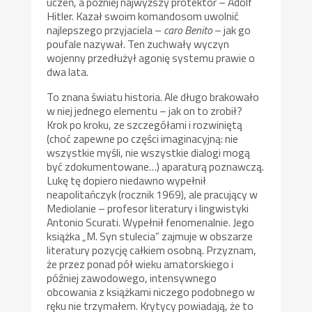
uczeń, a później najwyższy protektor – Adolf
Hitler. Kazał swoim komandosom uwolnić
najlepszego przyjaciela –
caro Benito
– jak go
poufale nazywał. Ten zuchwały wyczyn
wojenny przedłużył agonię systemu prawie o
dwa lata.
To znana światu historia. Ale długo brakowało
w niej jednego elementu – jak on to zrobił?
Krok po kroku, ze szczegółami i rozwiniętą
(choć zapewne po części imaginacyjną: nie
wszystkie myśli, nie wszystkie dialogi mogą
być zdokumentowane…) aparaturą poznawczą.
Lukę tę dopiero niedawno wypełnił
neapolitańczyk (rocznik 1969), ale pracujący w
Mediolanie – profesor literatury i lingwistyki
Antonio Scurati. Wypełnił fenomenalnie. Jego
książka „M. Syn stulecia” zajmuje w obszarze
literatury pozycję całkiem osobną. Przyznam,
że przez ponad pół wieku amatorskiego i
później zawodowego, intensywnego
obcowania z książkami niczego podobnego w
ręku nie trzymałem. Krytycy powiadają, że to