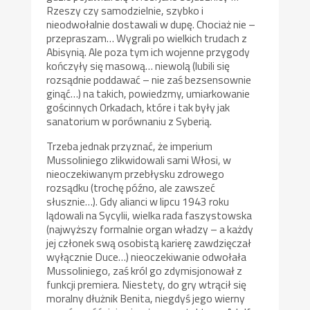
Rzeszy czy samodzielnie, szybko i
nieodwołalnie dostawali w dupę. Chociaż nie –
przepraszam… Wygrali po wielkich trudach z
Abisynią. Ale poza tym ich wojenne przygody
kończyły się masową… niewolą (lubili się
rozsądnie poddawać – nie zaś bezsensownie
ginąć…) na takich, powiedzmy, umiarkowanie
gościnnych Orkadach, które i tak były jak
sanatorium w porównaniu z Syberią.
Trzeba jednak przyznać, że imperium
Mussoliniego zlikwidowali sami Włosi, w
nieoczekiwanym przebłysku zdrowego
rozsądku (trochę późno, ale zawszeć
słusznie…). Gdy alianci w lipcu 1943 roku
lądowali na Sycylii, wielka rada faszystowska
(najwyższy formalnie organ władzy – a każdy
jej członek swą osobistą karierę zawdzięczał
wyłącznie Duce…) nieoczekiwanie odwołała
Mussoliniego, zaś król go zdymisjonował z
funkcji premiera. Niestety, do gry wtrącił się
moralny dłużnik Benita, niegdyś jego wierny